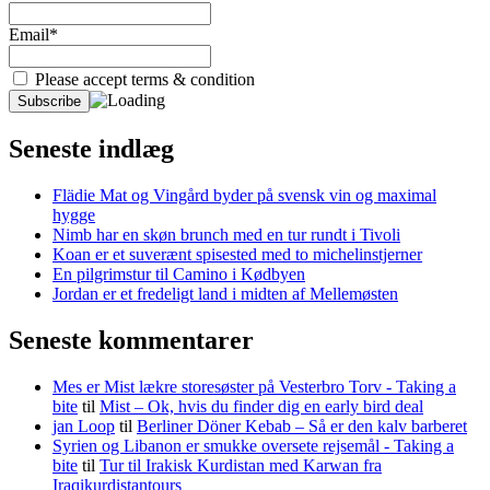
Email*
Please accept terms & condition
Seneste indlæg
Flädie Mat og Vingård byder på svensk vin og maximal
hygge
Nimb har en skøn brunch med en tur rundt i Tivoli
Koan er et suverænt spisested med to michelinstjerner
En pilgrimstur til Camino i Kødbyen
Jordan er et fredeligt land i midten af Mellemøsten
Seneste kommentarer
Mes er Mist lækre storesøster på Vesterbro Torv - Taking a
bite
til
Mist – Ok, hvis du finder dig en early bird deal
jan Loop
til
Berliner Döner Kebab – Så er den kalv barberet
Syrien og Libanon er smukke oversete rejsemål - Taking a
bite
til
Tur til Irakisk Kurdistan med Karwan fra
Iraqikurdistantours