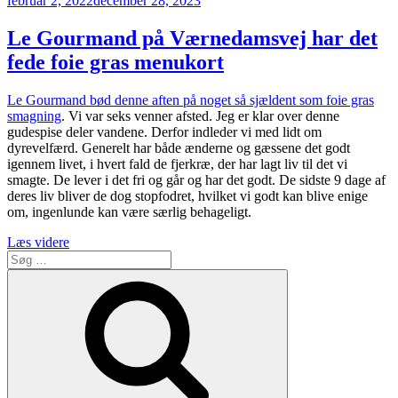
februar 2, 2022
december 28, 2023
den
cryosauna
–
Le Gourmand på Værnedamsvej har det
Koldt
fede foie gras menukort
barn
har
mange
Le Gourmand bød denne aften på noget så sjældent som foie gras
navne”
smagning
. Vi var seks venner afsted. Jeg er klar over denne
gudespise deler vandene. Derfor indleder vi med lidt om
dyrevelfærd. Generelt har både ænderne og gæssene det godt
igennem livet, i hvert fald de fjerkræ, der har lagt liv til det vi
smagte. De lever i det fri og går og har det godt. De sidste 9 dage af
deres liv bliver de dog stopfodret, hvilket vi godt kan blive enige
om, ingenlunde kan være særlig behageligt.
“Le
Læs videre
Søg
Gourmand
efter:
på
Søg
Værnedamsvej
har
det
fede
foie
gras
menukort”