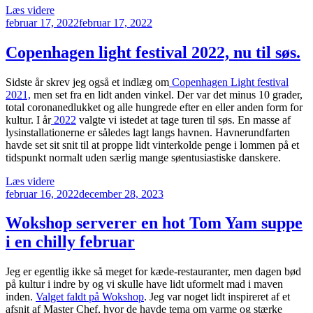
“Ramen
Læs videre
Udgivet
to
februar 17, 2022
februar 17, 2022
den
Biiru
Valby
Copenhagen light festival 2022, nu til søs.
byder
på
Sidste år skrev jeg også et indlæg om
Copenhagen Light festival
vintervarmende
2021,
men set fra en lidt anden vinkel. Der var det minus 10 grader,
suppe”
total coronanedlukket og alle hungrede efter en eller anden form for
kultur. I år
2022
valgte vi istedet at tage turen til søs. En masse af
lysinstallationerne er således lagt langs havnen. Havnerundfarten
havde set sit snit til at proppe lidt vinterkolde penge i lommen på et
tidspunkt normalt uden særlig mange søentusiastiske danskere.
“Copenhagen
Læs videre
Udgivet
light
februar 16, 2022
december 28, 2023
den
festival
2022,
Wokshop serverer en hot Tom Yam suppe
nu
i en chilly februar
til
søs.”
Jeg er egentlig ikke så meget for kæde-restauranter, men dagen bød
på kultur i indre by og vi skulle have lidt uformelt mad i maven
inden.
Valget faldt på Wokshop
. Jeg var noget lidt inspireret af et
afsnit af Master Chef, hvor de havde tema om varme og stærke