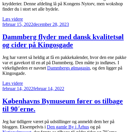
krydderier. Denne afdeling lå på Kongens Nytorv, men wokshop
finder du i stort set alle bydele.
“Wokshop
Læs videre
Udgivet
serverer
februar 15, 2022
december 28, 2023
den
en
hot
Dammberg flyder med dansk kvalitetsøl
Tom
og cider på Kingosgade
Yam
suppe
i
Jeg har været så heldig at få en pakkekalender, hvor den ene pakke
en
var et gavekort til en øl på Dammberg. Den måtte jo indløses. I
chilly
virkeligheden er navnet
Dammbergs ølmagasin
, og den ligger på
februar”
Kingosgade.
“Dammberg
Læs videre
Udgivet
flyder
februar 14, 2022
februar 14, 2022
den
med
dansk
Københavns Bymuseum fører os tilbage
kvalitetsøl
til 90´erne.
og
cider
på
Jeg har tidligere været på udstillinger og anmeldt dem her på
Kingosgade”
bloggen. Eksempelvis i
Den gamle By i Århus
og på