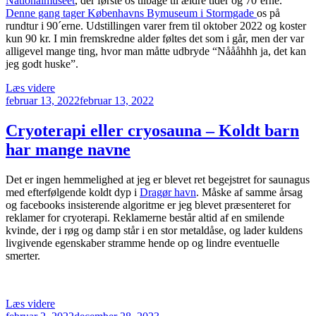
Nationalmuseet
, der første os tilbage til ældre tider og 70´erne.
Denne gang tager Københavns Bymuseum i Stormgade
os på
rundtur i 90´erne. Udstillingen varer frem til oktober 2022 og koster
kun 90 kr. I min fremskredne alder føltes det som i går, men der var
alligevel mange ting, hvor man måtte udbryde “Nåååhhh ja, det kan
jeg godt huske”.
“Københavns
Læs videre
Udgivet
Bymuseum
februar 13, 2022
februar 13, 2022
den
fører
os
Cryoterapi eller cryosauna – Koldt barn
tilbage
har mange navne
til
90
´erne.”
Det er ingen hemmelighed at jeg er blevet ret begejstret for saunagus
med efterfølgende koldt dyp i
Dragør havn
. Måske af samme årsag
og facebooks insisterende algoritme er jeg blevet præsenteret for
reklamer for cryoterapi. Reklamerne består altid af en smilende
kvinde, der i røg og damp står i en stor metaldåse, og lader kuldens
livgivende egenskaber stramme hende op og lindre eventuelle
smerter.
“Cryoterapi
Læs videre
Udgivet
eller