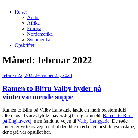
Rejser
Arktis
Afrika
Europa
Nordamerika
Sydamerika
Opskrifter
Måned:
februar 2022
Udgivet
februar 22, 2022
december 28, 2023
den
Ramen to Biiru Valby byder på
vintervarmende suppe
Ramen to Biiru på Valby Langgade lagde en mørk og stormfuld
aften hus til vores fyldte maver. Jeg har før anmeldt
Ramen to Biiru
på Enghavevej
, men fandt nu vejen til
Valby Langgade
. De røde
lanterner viste os vejen ind til den lille mærkelige bestillingsmaskine,
der også var opstillet her.