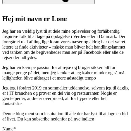
Hej mit navn er Lone
Jeg har en vældig lyst til at dele mine oplevelser og forhåbentlig
inspirere folk til at tage på opdagelse i Verden eller i Danmark. Der
foregår et utal af ting lige foran vores næser og aldrig har det været
lettere at finde aktiviteter – måske man bliver helt handlingslammet
ved tanken om de begivenheder man ser på Facebook eller alle de
rejser der udbydes.
Jeg har en kæmpe passion for at rejse og bruger sikkert alt for
mange penge på det, men jeg tænker at jeg køber minder og så må
lejligheden blive afdraget i et mere adstadigt tempo
Jeg tog i foråret 2019 en sommelier uddannelse, selvom jeg til daglig
er i IT branchen og prøver en del vin og restauranter. Nogle er
gemte perler, andre er overpriced, alt for hypede eller helt
fantastiske.
Denne blog ment som inspiration til alle der har lyst til at tage en bid
af livet. Du kan subscribe nedenfor på nye indlæg
Name*