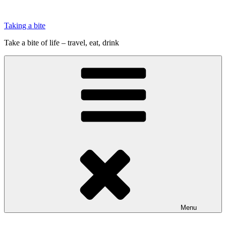
Videre
til
Taking a bite
indhold
Take a bite of life – travel, eat, drink
Menu