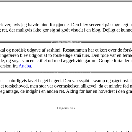
ver, hvis jeg havde bind for øjnene. Den blev serveret på smørstegt brio
g ret, der muligvis ikke gør sig så godt visuelt i en blog. Dejligt at k
Crudo helleflynder
al og nordisk udgave af sashimi. Restauranten har et kort over de forske
 ingefæren blev udgjort af to forskellige små tuer. Den røde var en ferm
kvæde, og soya saucen skiftet ud med æggehvide garum. Google fortæller m
ersion fra
Anaba
.
Svampe fettichini med røget ost
ni – naturligvis lavet i eget bageri. Den var svøbt i svamp og røget ost.
 på et torskehoved, men stor var overraskelsen alligevel, da et mindre fa
eg antage, de indgår i en anden ret. Aldrig før har en hovedret i den gr
Dagens fisk