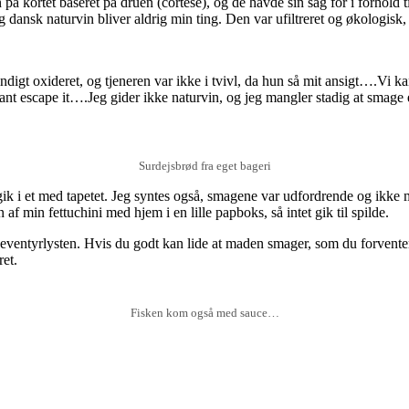
vin på kortet baseret på druen (cortese), og de havde sin sag for i forh
dansk naturvin bliver aldrig min ting. Den var ufiltreret og økologisk, m
t oxideret, og tjeneren var ikke i tvivl, da hun så mit ansigt….Vi kan a
nt escape it….Jeg gider ikke naturvin, og jeg mangler stadig at smage e
Surdejsbrød fra eget bageri
 gik i et med tapetet. Jeg syntes også, smagene var udfordrende og ikke 
af min fettuchini med hjem i en lille papboks, så intet gik til spilde.
eventyrlysten. Hvis du godt kan lide at maden smager, som du forventer
ret.
Fisken kom også med sauce…