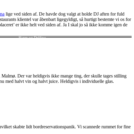
na
lige ved siden af. De havde dog valgt at holde DJ aften for fuld
taurants klientel var åbenbart ligegyldigt, så hurtigt bestemte vi os for
aceret’ er ikke helt ved siden af. Ja I skal jo så ikke komme igen de
Bjørn og Delfino
 Malmø. Der var heldigvis ikke mange ting, der skulle tages stilling
 med halvt vin og halvt juice. Heldigvis i individuelle glas.
 hvilket skabte lidt bordreservationspanik. Vi scannede rummet for fine