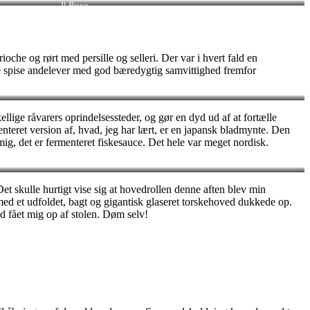
Il Buco
che og rørt med persille og selleri. Der var i hvert fald en
unne spise andelever med god bæredygtig samvittighed fremfor
llige råvarers oprindelsessteder, og gør en dyd ud af at fortælle
enteret version af, hvad, jeg har lært, er en japansk bladmynte. Den
ig, det er fermenteret fiskesauce. Det hele var meget nordisk.
 Det skulle hurtigt vise sig at hovedrollen denne aften blev min
d med et udfoldet, bagt og gigantisk glaseret torskehoved dukkede op.
ad fået mig op af stolen. Døm selv!