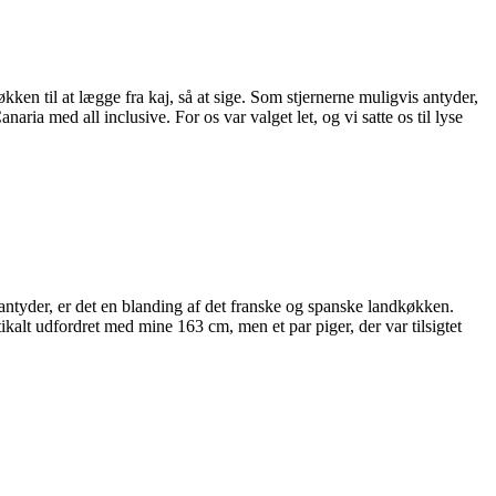
ken til at lægge fra kaj, så at sige. Som stjernerne muligvis antyder,
ria med all inclusive. For os var valget let, og vi satte os til lyse
tyder, er det en blanding af det franske og spanske landkøkken.
tikalt udfordret med mine 163 cm, men et par piger, der var tilsigtet