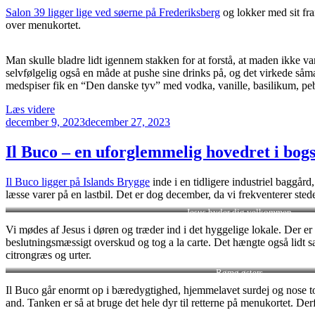
Kødbyen”
Salon 39 ligger lige ved søerne på Frederiksberg
og lokker med sit fra
over menukortet.
Man skulle bladre lidt igennem stakken for at forstå, at maden ikke var
selvfølgelig også en måde at pushe sine drinks på, og det virkede såm
medspiser fik en “Den danske tyv” med vodka, vanille, basilikum, p
“Salon
Læs videre
Udgivet
39
december 9, 2023
december 27, 2023
den
et
godt
Il Buco – en uforglemmelig hovedret i bogs
bud
på
Il Buco ligger på Islands Brygge
inde i en tidligere industriel baggår
gode
læsse varer på en lastbil. Det er dog december, da vi frekventerer st
cocktails”
Jesus byder dig velkommen
Vi mødes af Jesus i døren og træder ind i det hyggelige lokale. Der er 
beslutningsmæssigt overskud og tog a la carte. Det hængte også lidt s
citrongræs og urter.
Rømø østers
Il Buco går enormt op i bæredygtighed, hjemmelavet surdej og nose to t
and. Tanken er så at bruge det hele dyr til retterne på menukortet. Der