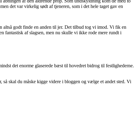
old til åbningen af den aldrende prop. Som undskyldning kom de med to
en det var virkelig sødt af tjeneren, som i det hele taget gav en
ltså godt finde en anden til jer. Det tilbud tog vi imod. Vi fik en
n fantastisk af slagsen, men nu skulle vi ikke rode mere rundt i
mindst det enorme glaserede bæst til hovedret bidrog til festlighederne.
, så skal du måske kigge videre i bloggen og vælge et andet sted. Vi