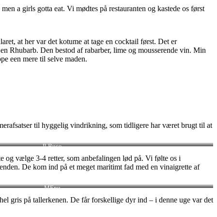
 men a girls gotta eat. Vi mødtes på restauranten og kastede os først
ret, at her var det kotume at tage en cocktail først. Det er
ik en Rhubarb. Den bestod af rabarber, lime og mousserende vin. Min
pe een mere til selve maden.
afsatser til hyggelig vindrikning, som tidligere har været brugt til at
Il Buco
e og vælge 3-4 retter, som anbefalingen lød på. Vi følte os i
kenden. De kom ind på et meget maritimt fad med en vinaigrette af
MEnu
l gris på tallerkenen. De får forskellige dyr ind – i denne uge var det