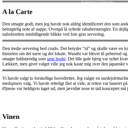
Andelever på brioche
A la Carte
Den smagte godt, men jeg havde nok aldrig identificeret den som andele
betragtelig note af suppe. Ovenpå lå syltede rababerstængler. En dejli
nabobordets misbilligende blikke ved foie gras servering.
Den tredie servering hed crudo. Det betyder “rå” og skulle være en lok
historien om det nære og det lokale. Wasabi var blevet til peberrod og
smagte fuldstændig som
ume boshi
. Det lille gule bjerg var syltet 
Lækkert, men givet valget ville jeg nok kaste mig over den japanske v
Vi havde valgt to forskellige hovedretter. Jeg valgte en surdejsfettuchi
medspisers valg. Vi havde retteligt fået at vide, at retten var baseret
Øjnene var heldigvis taget ud, men jævnfør nose to tail konceptet må j
Vinen