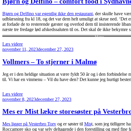
Bjørn og Delfino – comfort food i Sydhavn
Bjørn og Delfino var egentlig ikke den restaurant
, der skulle have vær
udblæsning fra kl 18, og det var dem helt umuligt at skrue ned. ‘Det er 
at forlade de to resterende gæster og overlod dem til insisterende lib
næste tre fredage lød afskedssaluten til os. Det skal de ikke bekymre
Menu
“Bjørn
Læs videre
Udgivet
og
november 11, 2023
december 27, 2023
den
Delfino
–
Vollmers – To stjerner i Malmø
comfort
food
Jeg er i den heldige situation at være fyldt 50 år og i den forbindelse
i
til. Vi har en vinmenu – Vil du have den? Det kunne jeg hurtigt beste
Sydhavnen”
“Vollmers
Læs videre
Udgivet
–
november 8, 2023
december 27, 2023
den
To
stjerner
Mes er Mist lækre storesøster på Vesterbr
i
Malmø”
Mes ligger på Vesterbro Torv
og er søster til
Mis
t, som jeg tidligere 
Roccamore sko og var selv deltagende i den forestilling og med fine fød