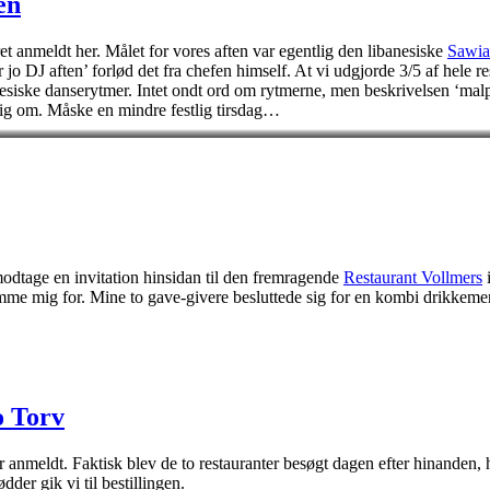
en
et anmeldt her. Målet for vores aften var egentlig den libanesiske
Sawia
jo DJ aften’ forlød det fra chefen himself. At vi udgjorde 3/5 af hele res
anesiske danserytmer. Intet ondt ord om rytmerne, men beskrivelsen ‘malpl
 sig om. Måske en mindre festlig tirsdag…
 modtage en invitation hinsidan til den fremragende
Restaurant Vollmers
i
mme mig for. Mine to gave-givere besluttede sig for en kombi drikkemenu
o Torv
har anmeldt. Faktisk blev de to restauranter besøgt dagen efter hinanden,
der gik vi til bestillingen.