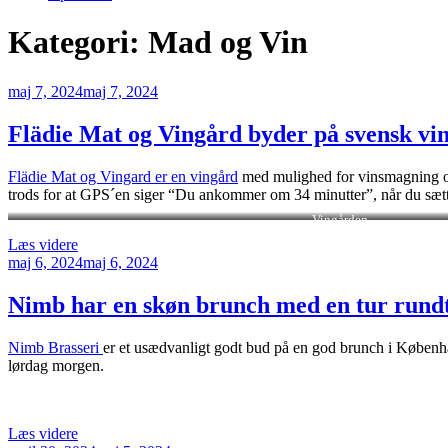
Kategori:
Mad og Vin
Udgivet
maj 7, 2024
maj 7, 2024
den
Flädie Mat og Vingård byder på svensk vi
Flädie Mat og Vingard er en vingård
med mulighed for vinsmagning og 
trods for at GPS´en siger “Du ankommer om 34 minutter”, når du sætte
Vingården
“Flädie
Læs videre
Udgivet
Mat
maj 6, 2024
maj 6, 2024
den
og
Vingård
Nimb har en skøn brunch med en tur rundt 
byder
på
Nimb Brasseri
er et usædvanligt godt bud på en god brunch i Københ
svensk
lørdag morgen.
vin
og
maximal
hygge”
“Nimb
Læs videre