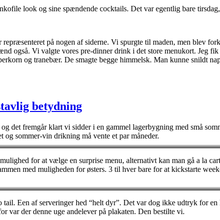
nkofile look og sine spændende cocktails. Det var egentlig bare tirsdag,
 repræsenteret på nogen af siderne. Vi spurgte til maden, men blev forkla
ænd også. Vi valgte vores pre-dinner drink i det store menukort. Jeg f
eberkorn og tranebær. De smagte begge himmelsk. Man kunne snildt nap
tavlig betydning
d, og det fremgår klart vi sidder i en gammel lagerbygning med små sommer
edet og sommer-vin drikning må vente et par måneder.
mulighed for at vælge en surprise menu, alternativt kan man gå a la cart
ammen med muligheden for østers. 3 til hver bare for at kickstarte wee
ail. Een af serveringer hed “helt dyr”. Det var dog ikke udtryk for en he
for var der denne uge andelever på plakaten. Den bestilte vi.