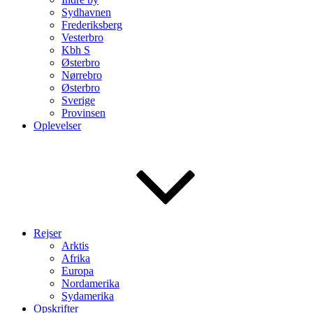
Sydhavnen
Frederiksberg
Vesterbro
Kbh S
Østerbro
Nørrebro
Østerbro
Sverige
Provinsen
Oplevelser
Rejser
Arktis
Afrika
Europa
Nordamerika
Sydamerika
Opskrifter