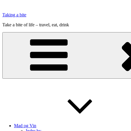
Videre
til
Taking a bite
indhold
Take a bite of life – travel, eat, drink
Mad og Vin
Indre by