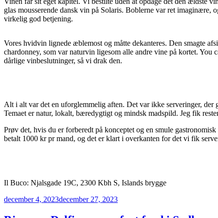
Vinen får sit eget kapitel. Vi bestilte uden at opdage det den ældste 
glas mousserende dansk vin på Solaris. Boblerne var ret imaginære, og 
virkelig god betjening.
Vores hvidvin lignede æblemost og måtte dekanteres. Den smagte afsindig
chardonney, som var naturvin ligesom alle andre vine på kortet. You ca
dårlige vinbeslutninger, så vi drak den.
Alt i alt var det en uforglemmelig aften. Det var ikke serveringer, der
Temaet er natur, lokalt, bæredygtigt og mindsk madspild. Jeg fik resten 
Prøv det, hvis du er forberedt på konceptet og en smule gastronomisk 
betalt 1000 kr pr mand, og det er klart i overkanten for det vi fik serve
Il Buco: Njalsgade 19C, 2300 Kbh S, Islands brygge
Udgivet
december 4, 2023
december 27, 2023
den