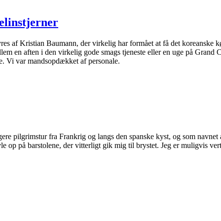
elinstjerner
es af Kristian Baumann, der virkelig har formået at få det koreanske køk
lem en aften i den virkelig gode smags tjeneste eller en uge på Grand Cana
ere. Vi var mandsopdækket af personale.
 pilgrimstur fra Frankrig og langs den spanske kyst, og som navnet an
 op på barstolene, der vitterligt gik mig til brystet. Jeg er muligvis ver