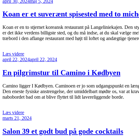
Udgivet
har
april 30, 2024
maj 5, 2024
den
en
skøn
Koan er et suverænt spisested med to mich
brunch
med
Koan er en to stjernet koreansk restaurant på Langeliniekajen. Den styr
en
er det ikke verdens billigste sted, og du må indse, at du skal vælge mel
tur
træbord i den aflange restaurant med højt til loftet og andægtige tjen
rundt
i
Tivoli”
“Koan
Læs videre
Udgivet
er
april 22, 2024
april 22, 2024
den
et
suverænt
En pilgrimstur til Camino i Kødbyen
spisested
med
Camino ligger I Kødbyen. Caminoen er jo som udgangspunkt en længere
to
Den eneste fysiske anstrengelse, der umiddelbart mødte os, var at kravle
michelinstjerner”
nabobordet bad om at blive flyttet til lidt lavereliggende borde.
“En
Læs videre
Udgivet
pilgrimstur
marts 21, 2024
den
til
Camino
Salon 39 et godt bud på gode cocktails
i