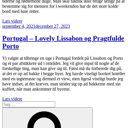
tiderne og rødternede duge. Man skal faktisk ikke bruge længe på at
bestemme sig for menuen for i weekenden har de det store kolde
bord med lune retter.
“Det
Læs videre
Udgivet
klassiske
september 4, 2021
december 27, 2023
den
store
kolde
Portugal – Lovely Lissabon og Pragtfulde
bord
Porto
på
Ganløse
kro”
Vi valgte at tilbringe en uge i Portugal fordelt på Lissabon og Porto
og et par afstikkere ud i området. Jeg vil give input til nogle af de
forskellige ting, man kan give sig til. Først må du forberede dig på,
at det er op ad bakke i begge byer. Jeg havde viseligt booket hoteller
med en tagterrasse og dermed et view, men ligeså viseligt burde jeg
have indset, at det kræver, man strider sig op ad bakkerne med sin
kuffert, når man ankommer til byerne.
“Portugal
Læs videre
Søg
–
efter:
Lovely
Søg
Lissabon
og
Pragtfulde