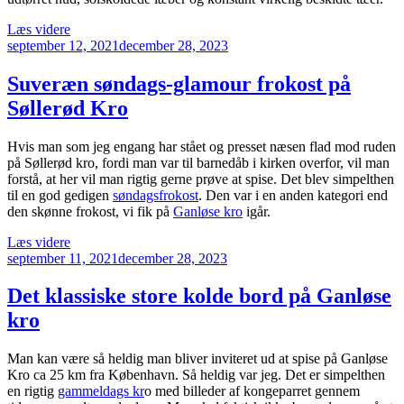
“Kirgisistan
Læs videre
Udgivet
og
september 12, 2021
december 28, 2023
den
Tajikistan
ad
Suveræn søndags-glamour frokost på
Pamir
Søllerød Kro
Highway
i
august
Hvis man som jeg engang har stået og presset næsen flad mod ruden
2016”
på Søllerød kro, fordi man var til barnedåb i kirken overfor, vil man
forstå, at her vil man rigtig gerne prøve at spise. Det blev simpelthen
til en god gedigen
søndagsfrokost
. Den var i en anden kategori end
den skønne frokost, vi fik på
Ganløse kro
igår.
“Suveræn
Læs videre
Udgivet
søndags-
september 11, 2021
december 28, 2023
den
glamour
frokost
Det klassiske store kolde bord på Ganløse
på
kro
Søllerød
Kro”
Man kan være så heldig man bliver inviteret ud at spise på Ganløse
Kro ca 25 km fra København. Så heldig var jeg. Det er simpelthen
en rigtig
gammeldags kr
o med billeder af kongeparret gennem