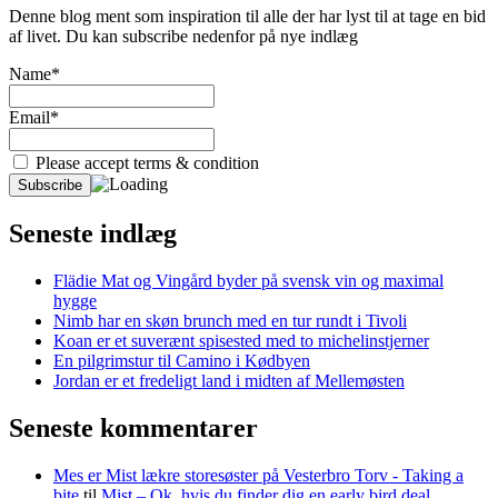
Denne blog ment som inspiration til alle der har lyst til at tage en bid
af livet. Du kan subscribe nedenfor på nye indlæg
Name*
Email*
Please accept terms & condition
Seneste indlæg
Flädie Mat og Vingård byder på svensk vin og maximal
hygge
Nimb har en skøn brunch med en tur rundt i Tivoli
Koan er et suverænt spisested med to michelinstjerner
En pilgrimstur til Camino i Kødbyen
Jordan er et fredeligt land i midten af Mellemøsten
Seneste kommentarer
Mes er Mist lækre storesøster på Vesterbro Torv - Taking a
bite
til
Mist – Ok, hvis du finder dig en early bird deal