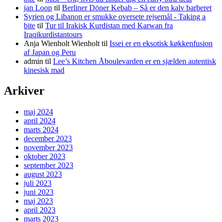
jan Loop
til
Berliner Döner Kebab – Så er den kalv barberet
Syrien og Libanon er smukke oversete rejsemål - Taking a
bite
til
Tur til Irakisk Kurdistan med Karwan fra
Iraqikurdistantours
Anja Wienholt Wienholt
til
Issei er en eksotisk køkkenfusion
af Japan og Peru
admin
til
Lee’s Kitchen Åboulevarden er en sjælden autentisk
kinesisk mad
Arkiver
maj 2024
april 2024
marts 2024
december 2023
november 2023
oktober 2023
september 2023
august 2023
juli 2023
juni 2023
maj 2023
april 2023
marts 2023