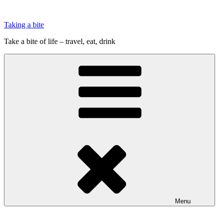
Videre
til
Taking a bite
indhold
Take a bite of life – travel, eat, drink
Menu