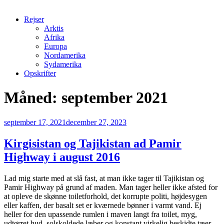
Rejser
Arktis
Afrika
Europa
Nordamerika
Sydamerika
Opskrifter
Måned:
september 2021
Udgivet
september 17, 2021
december 27, 2023
den
Kirgisistan og Tajikistan ad Pamir
Highway i august 2016
Lad mig starte med at slå fast, at man ikke tager til Tajikistan og
Pamir Highway på grund af maden. Man tager heller ikke afsted for
at opleve de skønne toiletforhold, det korrupte politi, højdesygen
eller kaffen, der basalt set er kværnede bønner i varmt vand. Ej
heller for den upassende rumlen i maven langt fra toilet, myg,
udtørret hud, solskoldede læber og konstant virkelig beskidte tæer.