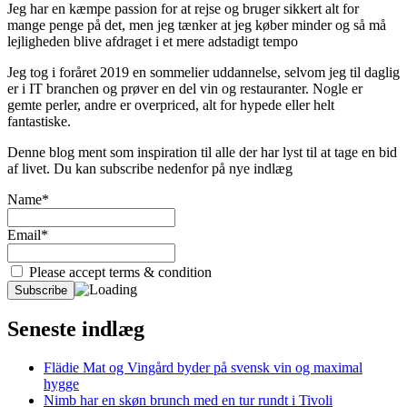
Jeg har en kæmpe passion for at rejse og bruger sikkert alt for
mange penge på det, men jeg tænker at jeg køber minder og så må
lejligheden blive afdraget i et mere adstadigt tempo
Jeg tog i foråret 2019 en sommelier uddannelse, selvom jeg til daglig
er i IT branchen og prøver en del vin og restauranter. Nogle er
gemte perler, andre er overpriced, alt for hypede eller helt
fantastiske.
Denne blog ment som inspiration til alle der har lyst til at tage en bid
af livet. Du kan subscribe nedenfor på nye indlæg
Name*
Email*
Please accept terms & condition
Seneste indlæg
Flädie Mat og Vingård byder på svensk vin og maximal
hygge
Nimb har en skøn brunch med en tur rundt i Tivoli