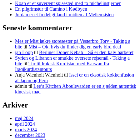
Koan er et suverænt spisested med to michelinstjerner
En pilgrimstur til Camino i Kødbyen
Jordan er et fredeligt land i midten af Mellemøsten
Seneste kommentarer
Mes er Mist lækre storesøster på Vesterbro Torv - Taking a
bite
til
Mist – Ok, hvis du finder dig en early bird deal
jan Loop
til
Berliner Döner Kebab – Så er den kalv barberet
Syrien og Libanon er smukke oversete rejsemål - Taking a
bite
til
Tur til Irakisk Kurdistan med Karwan fra
Iraqikurdistantours
Anja Wienholt Wienholt
til
Issei er en eksotisk køkkenfusion
af Japan og Peru
admin
til
Lee’s Kitchen Åboulevarden er en sjælden autentisk
kinesisk mad
Arkiver
maj 2024
april 2024
marts 2024
december 2023