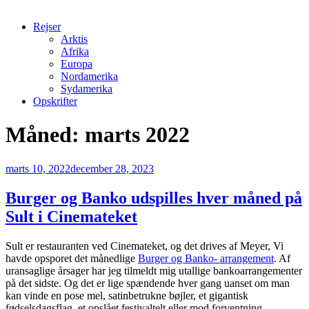
Rejser
Arktis
Afrika
Europa
Nordamerika
Sydamerika
Opskrifter
Måned:
marts 2022
Udgivet
marts 10, 2022
december 28, 2023
den
Burger og Banko udspilles hver måned på
Sult i Cinemateket
Sult er restauranten ved Cinemateket, og det drives af Meyer, Vi
havde opsporet det månedlige
Burger og Banko- arrangement
. Af
uransaglige årsager har jeg tilmeldt mig utallige bankoarrangementer
på det sidste. Og det er lige spændende hver gang uanset om man
kan vinde en pose mel, satinbetrukne bøjler, et gigantisk
fødselsdagsflag, et opslået festivaltelt eller mod forventning