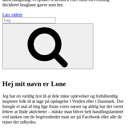
decideret brugbare gaver som her.
“Burger
Læs videre
Søg
og
efter:
Banko
Søg
udspilles
hver
måned
på
Sult
i
Cinemateket”
Hej mit navn er Lone
Jeg har en vældig lyst til at dele mine oplevelser og forhåbentlig
inspirere folk til at tage på opdagelse i Verden eller i Danmark. Der
foregår et utal af ting lige foran vores næser og aldrig har det været
lettere at finde aktiviteter – måske man bliver helt handlingslammet
ved tanken om de begivenheder man ser på Facebook eller alle de
rejser der udbydes.