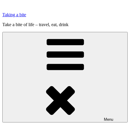
Videre
til
Taking a bite
indhold
Take a bite of life – travel, eat, drink
Menu