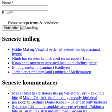
Name*
Email*
Please accept terms & condition
Seneste indlæg
Flädie Mat og Vingård byder på svensk vin og maximal
hygge
Nimb har en skøn brunch med en tur rundt i Tivoli
Koan er et suverænt spisested med to michelinstjerner
En pilgrimstur til Camino i Kødbyen
Jordan er et fredeligt land i midten af Mellemøsten
Seneste kommentarer
Mes er Mist lækre storesøster på Vesterbro Torv - Taking a
bite
til
Mist – Ok, hvis du finder dig en early bird deal
jan Loop
til
Berliner Döner Kebab – Så er den kalv barberet
Syrien og Libanon er smukke oversete rejsemål - Taking a
bite
til
Tur til Irakisk Kurdistan med Karwan fra