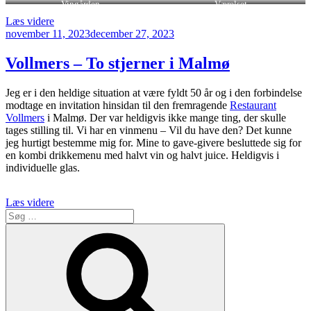
Vingården
Værelset
“Flädie
Læs videre
Udgivet
Mat
november 11, 2023
december 27, 2023
den
og
Vingård
Vollmers – To stjerner i Malmø
byder
på
Jeg er i den heldige situation at være fyldt 50 år og i den forbindelse
svensk
modtage en invitation hinsidan til den fremragende
Restaurant
vin
Vollmers
i Malmø. Der var heldigvis ikke mange ting, der skulle
og
tages stilling til. Vi har en vinmenu – Vil du have den? Det kunne
maximal
jeg hurtigt bestemme mig for. Mine to gave-givere besluttede sig for
hygge”
en kombi drikkemenu med halvt vin og halvt juice. Heldigvis i
individuelle glas.
“Vollmers
Læs videre
Søg
–
efter:
To
Søg
stjerner
i
Malmø”