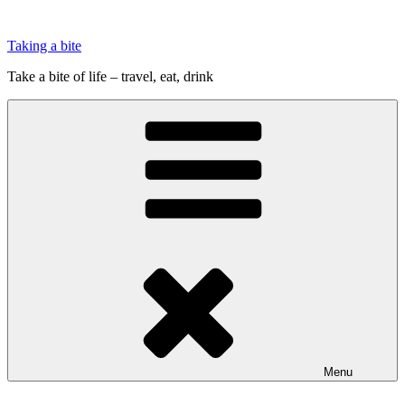
Videre
til
Taking a bite
indhold
Take a bite of life – travel, eat, drink
Menu