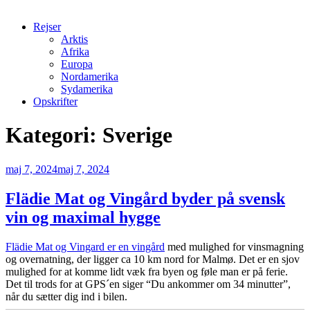
Rejser
Arktis
Afrika
Europa
Nordamerika
Sydamerika
Opskrifter
Kategori:
Sverige
Udgivet
maj 7, 2024
maj 7, 2024
den
Flädie Mat og Vingård byder på svensk
vin og maximal hygge
Flädie Mat og Vingard er en vingård
med mulighed for vinsmagning
og overnatning, der ligger ca 10 km nord for Malmø. Det er en sjov
mulighed for at komme lidt væk fra byen og føle man er på ferie.
Det til trods for at GPS´en siger “Du ankommer om 34 minutter”,
når du sætter dig ind i bilen.