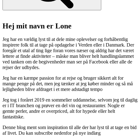
Hej mit navn er Lone
Jeg har en vældig lyst til at dele mine oplevelser og forhåbentlig
inspirere folk til at tage på opdagelse i Verden eller i Danmark. Der
foregår et utal af ting lige foran vores næser og aldrig har det været
lettere at finde aktiviteter – måske man bliver helt handlingslammet
ved tanken om de begivenheder man ser på Facebook eller alle de
rejser der udbydes.
Jeg har en kæmpe passion for at rejse og bruger sikkert alt for
mange penge på det, men jeg tænker at jeg køber minder og så må
lejligheden blive afdraget i et mere adstadigt tempo
Jeg tog i foråret 2019 en sommelier uddannelse, selvom jeg til daglig
er i IT branchen og prøver en del vin og restauranter. Nogle er
gemte perler, andre er overpriced, alt for hypede eller helt
fantastiske.
Denne blog ment som inspiration til alle der har lyst til at tage en bid
af livet. Du kan subscribe nedenfor på nye indlæg