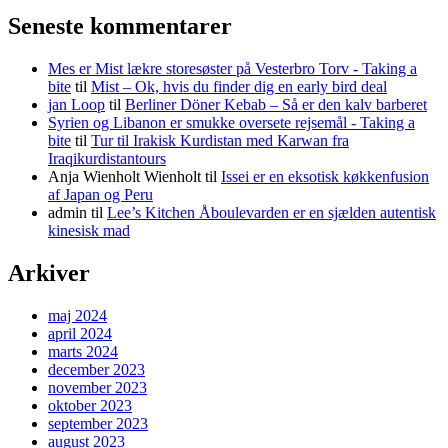
Seneste kommentarer
Mes er Mist lækre storesøster på Vesterbro Torv - Taking a
bite
til
Mist – Ok, hvis du finder dig en early bird deal
jan Loop
til
Berliner Döner Kebab – Så er den kalv barberet
Syrien og Libanon er smukke oversete rejsemål - Taking a
bite
til
Tur til Irakisk Kurdistan med Karwan fra
Iraqikurdistantours
Anja Wienholt Wienholt
til
Issei er en eksotisk køkkenfusion
af Japan og Peru
admin
til
Lee’s Kitchen Åboulevarden er en sjælden autentisk
kinesisk mad
Arkiver
maj 2024
april 2024
marts 2024
december 2023
november 2023
oktober 2023
september 2023
august 2023