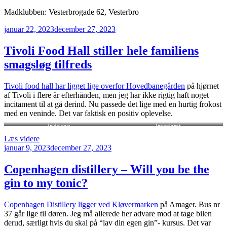
Madklubben: Vesterbrogade 62, Vesterbro
Udgivet
januar 22, 2023
december 27, 2023
den
Tivoli Food Hall stiller hele familiens
smagsløg tilfreds
Tivoli food hall har ligget lige overfor Hovedbanegården
på hjørnet
af Tivoli i flere år efterhånden, men jeg har ikke rigtig haft noget
incitament til at gå derind. Nu passede det lige med en hurtig frokost
med en veninde. Det var faktisk en positiv oplevelse.
Indgang
Interiøret
“Tivoli
Læs videre
Udgivet
Food
januar 9, 2023
december 27, 2023
den
Hall
stiller
Copenhagen distillery – Will you be the
hele
gin to my tonic?
familiens
smagsløg
tilfreds”
Copenhagen Distillery ligger ved Kløvermarken
på Amager. Bus nr
37 går lige til døren. Jeg må allerede her advare mod at tage bilen
derud, særligt hvis du skal på “lav din egen gin”- kursus. Det var