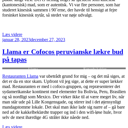
(kantonesisk) mad, som er autentisk. Vi var fire personer, som har
studeret kinesisk sammen i 90´erne, der havde til hensigt at fejre
forsinket kinesisk nytår, så stedet var nøje udvalgt.
“Lee’s
Læs videre
Udgivet
Kitchen
januar 28, 2023
december 27, 2023
den
Åboulevarden
er
Llama er Cofocos peruvianske lækre bud
en
på tapas
sjælden
autentisk
Llama
Farvede kakler
kinesisk
mad”
Restauranten Llama
var ubetrådt grund for mig – og det må siges, at
det er da en stor skam. Upfront vil jeg sige, at dette er super lækker
mad. Restauranten er med i cofoco-gruppen, og repræsenterer det
sydamerikanske kontinent med elementer fra Bolivia, Peru, Brasilien
og så nordligt som Mexico. Der virker ikke til at være meget liv, når
man står ude på Lille Kongensgade, og stirrer ind i det øjensynligt
mandagstomme lokale. Det skal man ikke lade sig narre af – gå bare
ned ad de kakkelbeklædte trapper og ind i den wifi-løse hule, hvor
selv de mest ihærdige 4G stråler ikke nåede ned.
“Llama
Læs videre