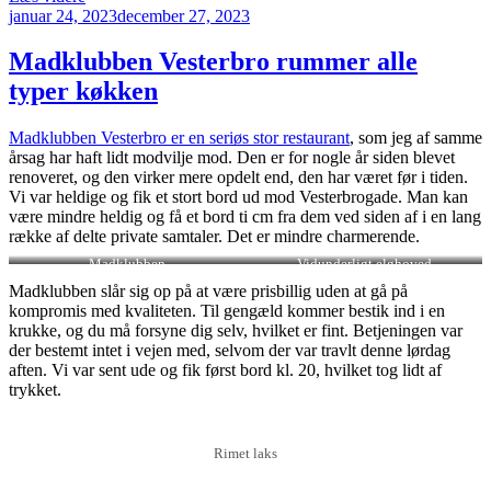
Udgivet
er
januar 24, 2023
december 27, 2023
den
Cofocos
peruvianske
Madklubben Vesterbro rummer alle
lækre
typer køkken
bud
på
tapas”
Madklubben Vesterbro er en seriøs stor restaurant
, som jeg af samme
årsag har haft lidt modvilje mod. Den er for nogle år siden blevet
renoveret, og den virker mere opdelt end, den har været før i tiden.
Vi var heldige og fik et stort bord ud mod Vesterbrogade. Man kan
være mindre heldig og få et bord ti cm fra dem ved siden af i en lang
række af delte private samtaler. Det er mindre charmerende.
Madklubben
Vidunderligt elghoved
Madklubben slår sig op på at være prisbillig uden at gå på
kompromis med kvaliteten. Til gengæld kommer bestik ind i en
krukke, og du må forsyne dig selv, hvilket er fint. Betjeningen var
der bestemt intet i vejen med, selvom der var travlt denne lørdag
aften. Vi var sent ude og fik først bord kl. 20, hvilket tog lidt af
trykket.
Rimet laks