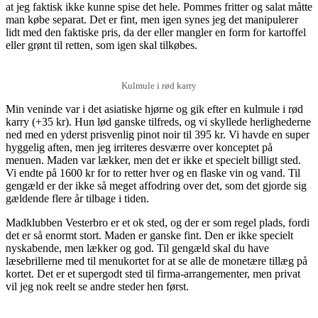
at jeg faktisk ikke kunne spise det hele. Pommes fritter og salat måtte
man købe separat. Det er fint, men igen synes jeg det manipulerer
lidt med den faktiske pris, da der eller mangler en form for kartoffel
eller grønt til retten, som igen skal tilkøbes.
Kulmule i rød karry
Min veninde var i det asiatiske hjørne og gik efter en kulmule i rød
karry (+35 kr). Hun lød ganske tilfreds, og vi skyllede herlighederne
ned med en yderst prisvenlig pinot noir til 395 kr. Vi havde en super
hyggelig aften, men jeg irriteres desværre over konceptet på
menuen. Maden var lækker, men det er ikke et specielt billigt sted.
Vi endte på 1600 kr for to retter hver og en flaske vin og vand. Til
gengæld er der ikke så meget affodring over det, som det gjorde sig
gældende flere år tilbage i tiden.
Madklubben Vesterbro er et ok sted, og der er som regel plads, fordi
det er så enormt stort. Maden er ganske fint. Den er ikke specielt
nyskabende, men lækker og god. Til gengæld skal du have
læsebrillerne med til menukortet for at se alle de monetære tillæg på
kortet. Det er et supergodt sted til firma-arrangementer, men privat
vil jeg nok reelt se andre steder hen først.