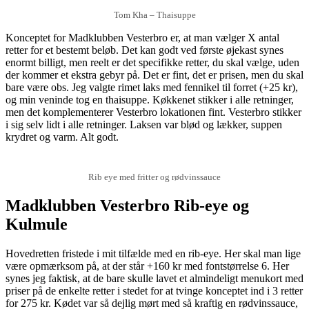
Tom Kha – Thaisuppe
Konceptet for Madklubben Vesterbro er, at man vælger X antal
retter for et bestemt beløb. Det kan godt ved første øjekast synes
enormt billigt, men reelt er det specifikke retter, du skal vælge, uden
der kommer et ekstra gebyr på. Det er fint, det er prisen, men du skal
bare være obs. Jeg valgte rimet laks med fennikel til forret (+25 kr),
og min veninde tog en thaisuppe. Køkkenet stikker i alle retninger,
men det komplementerer Vesterbro lokationen fint. Vesterbro stikker
i sig selv lidt i alle retninger. Laksen var blød og lækker, suppen
krydret og varm. Alt godt.
Rib eye med fritter og rødvinssauce
Madklubben Vesterbro Rib-eye og
Kulmule
Hovedretten fristede i mit tilfælde med en rib-eye. Her skal man lige
være opmærksom på, at der står +160 kr med fontstørrelse 6. Her
synes jeg faktisk, at de bare skulle lavet et almindeligt menukort med
priser på de enkelte retter i stedet for at tvinge konceptet ind i 3 retter
for 275 kr. Kødet var så dejlig mørt med så kraftig en rødvinssauce,