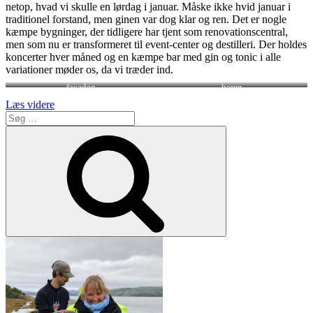
netop, hvad vi skulle en lørdag i januar. Måske ikke hvid januar i
traditionel forstand, men ginen var dog klar og ren. Det er nogle
kæmpe bygninger, der tidligere har tjent som renovationscentral,
men som nu er transformeret til event-center og destilleri. Der holdes
koncerter hver måned og en kæmpe bar med gin og tonic i alle
variationer møder os, da vi træder ind.
facaden
baren
“Copenhagen
Læs videre
Søg
distillery
efter:
–
Søg
Will
you
be
the
gin
to
my
tonic?”