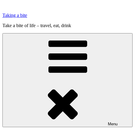
Videre
til
Taking a bite
indhold
Take a bite of life – travel, eat, drink
Menu