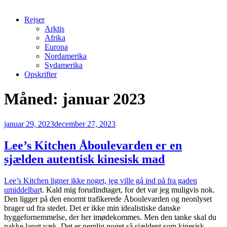
Rejser
Arktis
Afrika
Europa
Nordamerika
Sydamerika
Opskrifter
Måned:
januar 2023
Udgivet
januar 29, 2023
december 27, 2023
den
Lee’s Kitchen Åboulevarden er en
sjælden autentisk kinesisk mad
Lee’s Kitchen ligner ikke noget, jeg ville gå ind på fra gaden
umiddelbar
t. Kald mig forudindtaget, for det var jeg muligvis nok.
Den ligger på den enormt trafikerede Åboulevarden og neonlyset
brager ud fra stedet. Det er ikke min idealistiske danske
hyggefornemmelse, der her imødekommes. Men den tanke skal du
pakke langt væk. Det er nemlig noget så sjældent som kinesisk