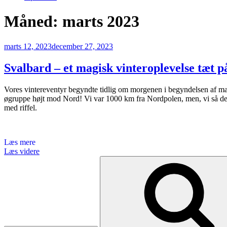
Måned:
marts 2023
Udgivet
marts 12, 2023
december 27, 2023
den
Svalbard – et magisk vinteroplevelse tæt 
Vores vintereventyr begyndte tidlig om morgenen i begyndelsen af marts.
øgruppe højt mod Nord! Vi var 1000 km fra Nordpolen, men, vi så desv
med riffel.
Læs mere
“Svalbard
Læs videre
Søg
–
efter:
et
magisk
vinteroplevelse
tæt
på
Nordpolen”