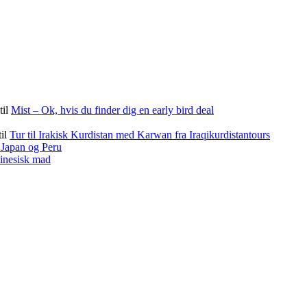
til
Mist – Ok, hvis du finder dig en early bird deal
til
Tur til Irakisk Kurdistan med Karwan fra Iraqikurdistantours
f Japan og Peru
kinesisk mad