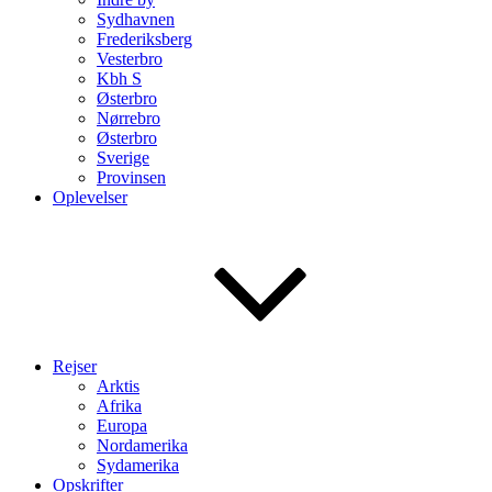
Sydhavnen
Frederiksberg
Vesterbro
Kbh S
Østerbro
Nørrebro
Østerbro
Sverige
Provinsen
Oplevelser
Rejser
Arktis
Afrika
Europa
Nordamerika
Sydamerika
Opskrifter