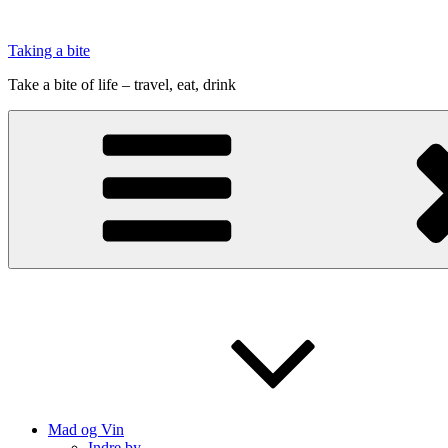
Videre
til
Taking a bite
indhold
Take a bite of life – travel, eat, drink
Mad og Vin
Indre by