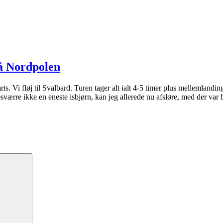
på Nordpolen
 Vi fløj til Svalbard. Turen tager alt ialt 4-5 timer plus mellemlandinger
ærre ikke en eneste isbjørn, kan jeg allerede nu afsløre, med der var b
Søg