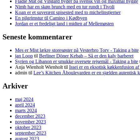
Flädie Mat og Vingård byder på svensk vin og maximal hygge
Nimb har en skøn brunch med en tur rundt i Tivoli
Koan er et suverænt spisested med to michelinstjerner
En pilgrimstur til Camino i Kødbyen
Jordan er et fredeligt land i midten af Mellemøsten
Seneste kommentarer
Mes er Mist lækre storesøster på Vesterbro Torv - Taking a bite
jan Loop
til
Berliner Döner Kebab – Så er den kalv barberet
Syrien og Libanon er smukke oversete rejsemål - Taking a bite
Anja Wienholt Wienholt
til
Issei er en eksotisk køkkenfusion a
admin
til
Lee’s Kitchen Åboulevarden er en sjælden autentisk 
Arkiver
maj 2024
april 2024
marts 2024
december 2023
november 2023
oktober 2023
september 2023
august 2023