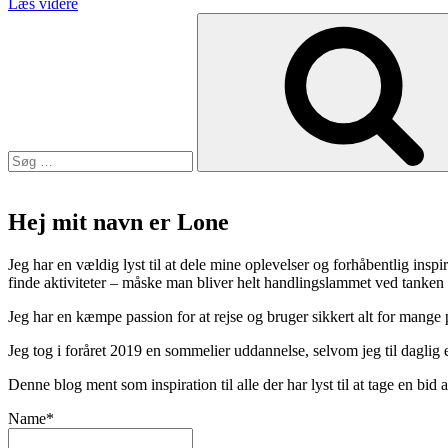
“Bordeaux
Læs videre
Søg
som
efter:
en
forlænget
weekend
med
easyjet”
Hej mit navn er Lone
Jeg har en vældig lyst til at dele mine oplevelser og forhåbentlig inspir
finde aktiviteter – måske man bliver helt handlingslammet ved tanken
Jeg har en kæmpe passion for at rejse og bruger sikkert alt for mange
Jeg tog i foråret 2019 en sommelier uddannelse, selvom jeg til daglig er
Denne blog ment som inspiration til alle der har lyst til at tage en bi
Name*