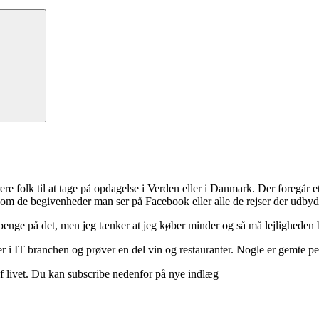
Søg
ere folk til at tage på opdagelse i Verden eller i Danmark. Der foregår et 
 om de begivenheder man ser på Facebook eller alle de rejser der udbyd
 penge på det, men jeg tænker at jeg køber minder og så må lejligheden b
 i IT branchen og prøver en del vin og restauranter. Nogle er gemte perle
d af livet. Du kan subscribe nedenfor på nye indlæg