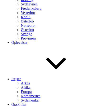
Sydhavnen
Frederiksberg
Vesterbro
Kbh S
Østerbro
Nørrebro
Østerbro
Sverige
Provinsen
Oplevelser
Rejser
Arktis
Afrika
Europa
Nordamerika
Sydamerika
Opskrifter