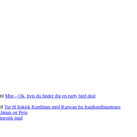
til
Mist – Ok, hvis du finder dig en early bird deal
til
Tur til Irakisk Kurdistan med Karwan fra Iraqikurdistantours
f Japan og Peru
kinesisk mad