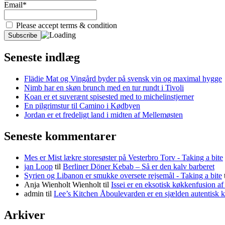
Email*
Please accept terms & condition
Seneste indlæg
Flädie Mat og Vingård byder på svensk vin og maximal hygge
Nimb har en skøn brunch med en tur rundt i Tivoli
Koan er et suverænt spisested med to michelinstjerner
En pilgrimstur til Camino i Kødbyen
Jordan er et fredeligt land i midten af Mellemøsten
Seneste kommentarer
Mes er Mist lækre storesøster på Vesterbro Torv - Taking a bite
jan Loop
til
Berliner Döner Kebab – Så er den kalv barberet
Syrien og Libanon er smukke oversete rejsemål - Taking a bite
Anja Wienholt Wienholt
til
Issei er en eksotisk køkkenfusion a
admin
til
Lee’s Kitchen Åboulevarden er en sjælden autentisk 
Arkiver