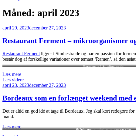
Måned:
april 2023
Udgivet
april 29, 2023
december 27, 2023
den
Restaurant Ferment – mikroorganismer o
Restaurant Ferment
ligger i Studiestræde og har en passion for fermenter
består dog af forskellige variationer over temaet ‘Ramen’, så den asiati
Ferment på Studiestræde
Læs mere
“Restaurant
Læs videre
Udgivet
Ferment
april 23, 2023
december 27, 2023
den
–
mikroorganismer
Bordeaux som en forlænget weekend med e
og
enzymer”
Det er altid en god idé at tage til Bordeaux. Jeg skal kort redegøre for 
mand.
Læs mere
BOrdeaus gamle by er unesco site