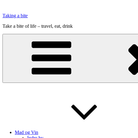
Videre
til
Taking a bite
indhold
Take a bite of life – travel, eat, drink
Mad og Vin
Indre by