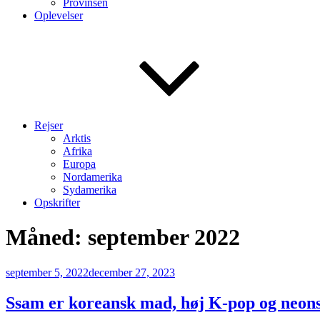
Provinsen
Oplevelser
Rejser
Arktis
Afrika
Europa
Nordamerika
Sydamerika
Opskrifter
Måned:
september 2022
Udgivet
september 5, 2022
december 27, 2023
den
Ssam er koreansk mad, høj K-pop og neons