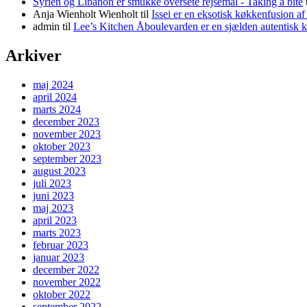
Syrien og Libanon er smukke oversete rejsemål - Taking a bite
Anja Wienholt Wienholt
til
Issei er en eksotisk køkkenfusion a
admin
til
Lee’s Kitchen Åboulevarden er en sjælden autentisk 
Arkiver
maj 2024
april 2024
marts 2024
december 2023
november 2023
oktober 2023
september 2023
august 2023
juli 2023
juni 2023
maj 2023
april 2023
marts 2023
februar 2023
januar 2023
december 2022
november 2022
oktober 2022
september 2022