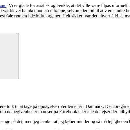
Ssam
. Vi er glade for asiatisk og tænkte, at det ville være tilpas uformel
 var blevet bænket under en trappe, selvom der lod til at være andre bord
t føle rytmen i de indre organer. Helt sikkert var det i hvert fald, at ma
Søg
ere folk til at tage på opdagelse i Verden eller i Danmark. Der foregår et 
 om de begivenheder man ser på Facebook eller alle de rejser der udbyd
 penge på det, men jeg tænker at jeg køber minder og så må lejligheden b