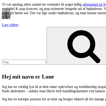
Vi var søndag aften samlet tre veninder til noget tidlig
aftensmad på 
veritabel K-pop koncert, og pop-rytmerne bragede ud af højttalerne. Vi
oppe på første sal. Det var lige under højttalerne, og man kunne nærmes
Ssam
Menu
“Ssam
Læs videre
Søg
er
efter:
koreansk
mad,
høj
K-
pop
og
neonskilte”
Hej mit navn er Lone
Jeg har en vældig lyst til at dele mine oplevelser og forhåbentlig inspir
finde aktiviteter – måske man bliver helt handlingslammet ved tanken
Jeg har en kæmpe passion for at rejse og bruger sikkert alt for mange