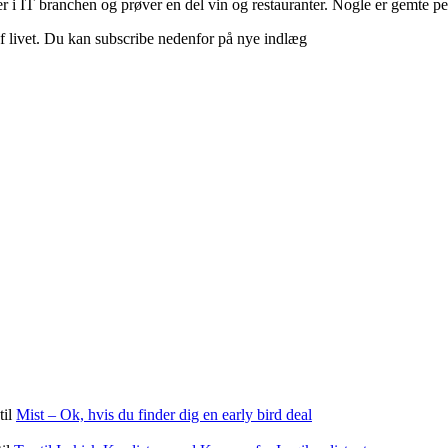
 i IT branchen og prøver en del vin og restauranter. Nogle er gemte perle
d af livet. Du kan subscribe nedenfor på nye indlæg
til
Mist – Ok, hvis du finder dig en early bird deal