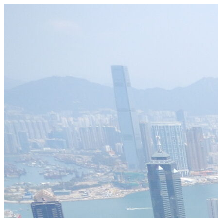
Videre
til
indhold