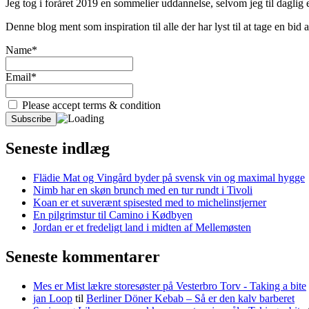
Jeg tog i foråret 2019 en sommelier uddannelse, selvom jeg til daglig er
Denne blog ment som inspiration til alle der har lyst til at tage en bi
Name*
Email*
Please accept terms & condition
Seneste indlæg
Flädie Mat og Vingård byder på svensk vin og maximal hygge
Nimb har en skøn brunch med en tur rundt i Tivoli
Koan er et suverænt spisested med to michelinstjerner
En pilgrimstur til Camino i Kødbyen
Jordan er et fredeligt land i midten af Mellemøsten
Seneste kommentarer
Mes er Mist lækre storesøster på Vesterbro Torv - Taking a bite
jan Loop
til
Berliner Döner Kebab – Så er den kalv barberet