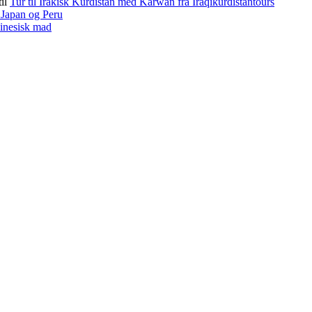
til
Tur til Irakisk Kurdistan med Karwan fra Iraqikurdistantours
f Japan og Peru
kinesisk mad