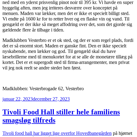
ned med en yderst prisvenlig pinot noir til 395 kr. Vi havde en super
hyggelig aften, men jeg irriteres desværre over konceptet på
menuen. Maden var lækker, men det er ikke et specielt billigt sted.
Vi endte på 1600 kr for to retter hver og en flaske vin og vand. Til
gengæld er der ikke så meget affodring over det, som det gjorde sig
gældende flere år tilbage i tiden.
Madklubben Vesterbro er et ok sted, og der er som regel plads, fordi
det er så enormt stort. Maden er ganske fint. Den er ikke specielt
nyskabende, men lækker og god. Til gengæld skal du have
læsebrillerne med til menukortet for at se alle de monetære tillæg på
kortet. Det er et supergodt sted til firma-arrangementer, men privat
vil jeg nok reelt se andre steder hen først.
Madklubben: Vesterbrogade 62, Vesterbro
Udgivet
januar 22, 2023
december 27, 2023
den
Tivoli Food Hall stiller hele familiens
smagsløg tilfreds
Tivoli food hall har ligget lige overfor Hovedbanegården
på hjørnet