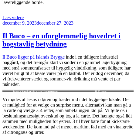
lavereliggende borde.
“En
Læs videre
Udgivet
pilgrimstur
december 9, 2023
december 27, 2023
den
til
Camino
Il Buco – en uforglemmelig hovedret i
i
bogstavlig betydning
Kødbyen”
Il Buco ligger på Islands Brygge
inde i en tidligere industriel
baggård, og det fremgår klart vi sidder i en gammel lagerbygning
med små sommerafsatser til hyggelig vindrikning, som tidligere har
været brugt til at læsse varer på en lastbil. Det er dog december, da
vi frekventerer stedet og sommer-vin drikning må vente et par
måneder.
Jesus byder dig velkommen
Il Buco
Vi mødes af Jesus i døren og træder ind i det hyggelige lokale. Der
er mulighed for at vælge en surprise menu, alternativt kan man gå a
la carte og vælge 3-4 retter, som anbefalingen lød på. Vi følte os i
beslutningsmæssigt overskud og tog a la carte. Det hængte også lidt
sammen med muligheden for østers. 3 til hver bare for at kickstarte
weekenden. De kom ind på et meget maritimt fad med en vinaigrette
af citrongræs og urter.