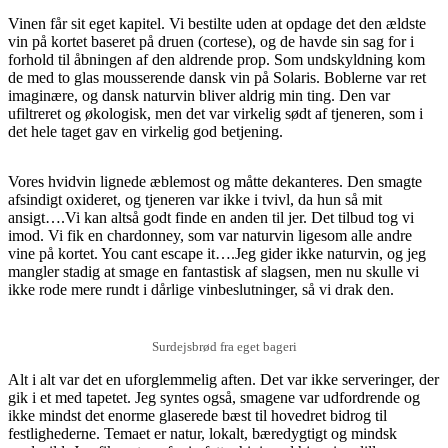
Vinen får sit eget kapitel. Vi bestilte uden at opdage det den ældste
vin på kortet baseret på druen (cortese), og de havde sin sag for i
forhold til åbningen af den aldrende prop. Som undskyldning kom
de med to glas mousserende dansk vin på Solaris. Boblerne var ret
imaginære, og dansk naturvin bliver aldrig min ting. Den var
ufiltreret og økologisk, men det var virkelig sødt af tjeneren, som i
det hele taget gav en virkelig god betjening.
Vores hvidvin lignede æblemost og måtte dekanteres. Den smagte
afsindigt oxideret, og tjeneren var ikke i tvivl, da hun så mit
ansigt….Vi kan altså godt finde en anden til jer. Det tilbud tog vi
imod. Vi fik en chardonney, som var naturvin ligesom alle andre
vine på kortet. You cant escape it….Jeg gider ikke naturvin, og jeg
mangler stadig at smage en fantastisk af slagsen, men nu skulle vi
ikke rode mere rundt i dårlige vinbeslutninger, så vi drak den.
Surdejsbrød fra eget bageri
Alt i alt var det en uforglemmelig aften. Det var ikke serveringer, der
gik i et med tapetet. Jeg syntes også, smagene var udfordrende og
ikke mindst det enorme glaserede bæst til hovedret bidrog til
festlighederne. Temaet er natur, lokalt, bæredygtigt og mindsk