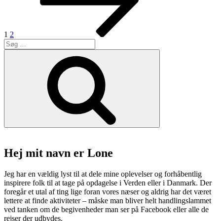
ikke
rigtig
gas”
1
2
Søg
efter:
Søg
Hej mit navn er Lone
Jeg har en vældig lyst til at dele mine oplevelser og forhåbentlig
inspirere folk til at tage på opdagelse i Verden eller i Danmark. Der
foregår et utal af ting lige foran vores næser og aldrig har det været
lettere at finde aktiviteter – måske man bliver helt handlingslammet
ved tanken om de begivenheder man ser på Facebook eller alle de
rejser der udbydes.