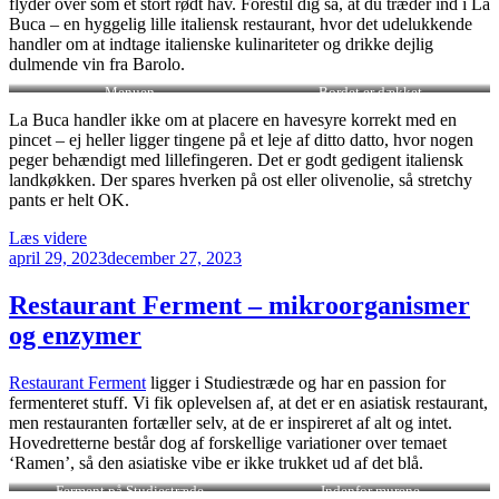
flyder over som et stort rødt hav. Forestil dig så, at du træder ind i La
Buca – en hyggelig lille italiensk restaurant, hvor det udelukkende
handler om at indtage italienske kulinariteter og drikke dejlig
dulmende vin fra Barolo.
Menuen
Bordet er dækket
La Buca handler ikke om at placere en havesyre korrekt med en
pincet – ej heller ligger tingene på et leje af ditto datto, hvor nogen
peger behændigt med lillefingeren. Det er godt gedigent italiensk
landkøkken. Der spares hverken på ost eller olivenolie, så stretchy
pants er helt OK.
“La
Læs videre
Udgivet
Buca
april 29, 2023
december 27, 2023
den
Degli
Artisti
Restaurant Ferment – mikroorganismer
betyder
og enzymer
(mad)-
kunstnerens
hule”
Restaurant Ferment
ligger i Studiestræde og har en passion for
fermenteret stuff. Vi fik oplevelsen af, at det er en asiatisk restaurant,
men restauranten fortæller selv, at de er inspireret af alt og intet.
Hovedretterne består dog af forskellige variationer over temaet
‘Ramen’, så den asiatiske vibe er ikke trukket ud af det blå.
Ferment på Studiestræde
Indenfor murene