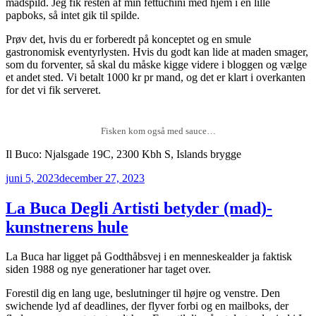
madspild. Jeg fik resten af min fettuchini med hjem i en lille
papboks, så intet gik til spilde.
Prøv det, hvis du er forberedt på konceptet og en smule
gastronomisk eventyrlysten. Hvis du godt kan lide at maden smager,
som du forventer, så skal du måske kigge videre i bloggen og vælge
et andet sted. Vi betalt 1000 kr pr mand, og det er klart i overkanten
for det vi fik serveret.
Fisken kom også med sauce…
Il Buco: Njalsgade 19C, 2300 Kbh S, Islands brygge
Udgivet
juni 5, 2023
december 27, 2023
den
La Buca Degli Artisti betyder (mad)-
kunstnerens hule
La Buca har ligget på Godthåbsvej i en menneskealder ja faktisk
siden 1988 og nye generationer har taget over.
Forestil dig en lang uge, beslutninger til højre og venstre. Den
swichende lyd af deadlines, der flyver forbi og en mailboks, der