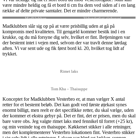
være mindre heldig og få et bord ti cm fra dem ved siden af i en lang
række af delte private samtaler. Det er mindre charmerende.
Madklubben
Vidunderligt elghoved
Madklubben slår sig op på at være prisbillig uden at gå på
kompromis med kvaliteten. Til gengæld kommer bestik ind i en
krukke, og du må forsyne dig selv, hvilket er fint. Betjeningen var
der bestemt intet i vejen med, selvom der var travlt denne lørdag
aften. Vi var sent ude og fik først bord kl. 20, hvilket tog lidt af
trykket.
Rimet laks
Tom Kha – Thaisuppe
Konceptet for Madklubben Vesterbro er, at man vælger X antal
retter for et bestemt beløb. Det kan godt ved første øjekast synes
enormt billigt, men reelt er det specifikke retter, du skal vælge, uden
der kommer et ekstra gebyr på. Det er fint, det er prisen, men du skal
bare være obs. Jeg valgte rimet laks med fennikel til forret (+25 kr),
og min veninde tog en thaisuppe. Køkkenet stikker i alle retninger,
men det komplementerer Vesterbro lokationen fint. Vesterbro stikker
i sig selv lidt i alle retninger. Laksen var blød og lækker, suppen