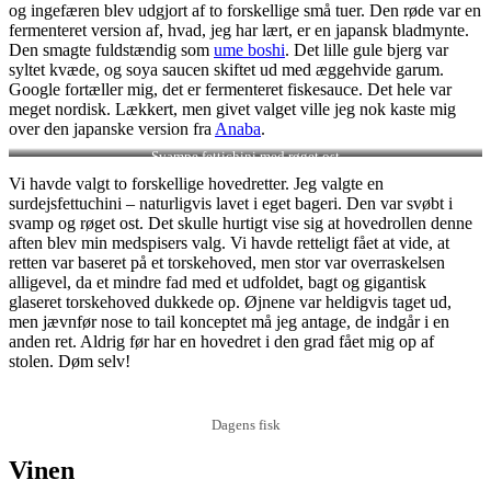
og ingefæren blev udgjort af to forskellige små tuer. Den røde var en
fermenteret version af, hvad, jeg har lært, er en japansk bladmynte.
Den smagte fuldstændig som
ume boshi
. Det lille gule bjerg var
syltet kvæde, og soya saucen skiftet ud med æggehvide garum.
Google fortæller mig, det er fermenteret fiskesauce. Det hele var
meget nordisk. Lækkert, men givet valget ville jeg nok kaste mig
over den japanske version fra
Anaba
.
Svampe fettichini med røget ost
Vi havde valgt to forskellige hovedretter. Jeg valgte en
surdejsfettuchini – naturligvis lavet i eget bageri. Den var svøbt i
svamp og røget ost. Det skulle hurtigt vise sig at hovedrollen denne
aften blev min medspisers valg. Vi havde retteligt fået at vide, at
retten var baseret på et torskehoved, men stor var overraskelsen
alligevel, da et mindre fad med et udfoldet, bagt og gigantisk
glaseret torskehoved dukkede op. Øjnene var heldigvis taget ud,
men jævnfør nose to tail konceptet må jeg antage, de indgår i en
anden ret. Aldrig før har en hovedret i den grad fået mig op af
stolen. Døm selv!
Dagens fisk
Vinen