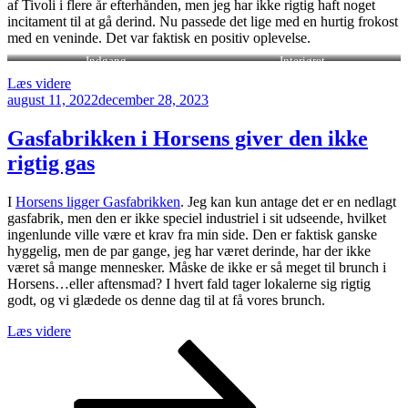
af Tivoli i flere år efterhånden, men jeg har ikke rigtig haft noget
incitament til at gå derind. Nu passede det lige med en hurtig frokost
med en veninde. Det var faktisk en positiv oplevelse.
Indgang
Interiøret
“Tivoli
Læs videre
Udgivet
Food
august 11, 2022
december 28, 2023
den
Hall
stiller
Gasfabrikken i Horsens giver den ikke
hele
rigtig gas
familiens
smagsløg
tilfreds”
I
Horsens ligger Gasfabrikken
. Jeg kan kun antage det er en nedlagt
gasfabrik, men den er ikke speciel industriel i sit udseende, hvilket
ingenlunde ville være et krav fra min side. Den er faktisk ganske
hyggelig, men de par gange, jeg har været derinde, har der ikke
været så mange mennesker. Måske de ikke er så meget til brunch i
Horsens…eller aftensmad? I hvert fald tager lokalerne sig rigtig
godt, og vi glædede os denne dag til at få vores brunch.
“Gasfabrikken
Læs videre
Navigation
Side
Side
Næste
i
side
Horsens
til
giver
indlæg
den