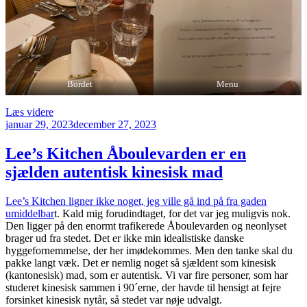
Bordet
Menu
“Odette
Læs videre
Udgivet
er
januar 29, 2023
december 27, 2023
den
Norlysts
nyfødte
Lee’s Kitchen Åboulevarden er en
lillesøster
sjælden autentisk kinesisk mad
i
indre
by”
Lee’s Kitchen ligner ikke noget, jeg ville gå ind på fra gaden
umiddelbar
t. Kald mig forudindtaget, for det var jeg muligvis nok.
Den ligger på den enormt trafikerede Åboulevarden og neonlyset
brager ud fra stedet. Det er ikke min idealistiske danske
hyggefornemmelse, der her imødekommes. Men den tanke skal du
pakke langt væk. Det er nemlig noget så sjældent som kinesisk
(kantonesisk) mad, som er autentisk. Vi var fire personer, som har
studeret kinesisk sammen i 90´erne, der havde til hensigt at fejre
forsinket kinesisk nytår, så stedet var nøje udvalgt.