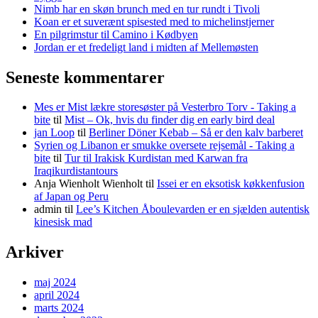
Nimb har en skøn brunch med en tur rundt i Tivoli
Koan er et suverænt spisested med to michelinstjerner
En pilgrimstur til Camino i Kødbyen
Jordan er et fredeligt land i midten af Mellemøsten
Seneste kommentarer
Mes er Mist lækre storesøster på Vesterbro Torv - Taking a
bite
til
Mist – Ok, hvis du finder dig en early bird deal
jan Loop
til
Berliner Döner Kebab – Så er den kalv barberet
Syrien og Libanon er smukke oversete rejsemål - Taking a
bite
til
Tur til Irakisk Kurdistan med Karwan fra
Iraqikurdistantours
Anja Wienholt Wienholt
til
Issei er en eksotisk køkkenfusion
af Japan og Peru
admin
til
Lee’s Kitchen Åboulevarden er en sjælden autentisk
kinesisk mad
Arkiver
maj 2024
april 2024
marts 2024