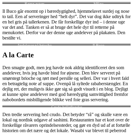
Rømø østers
MEnu
Il Buco går enormt op i bæredygtighed, hjemmelavet surdej og nose
to tail. Een af serveringer hed “helt dyr”. Det var dog ikke udtryk for
en hel gris på tallerkenen. De får forskellige dyr ind – i denne uge
var det and. Tanken er så at bruge det hele dyr til retterne på
menukortet. Derfor var der denne uge andelever på plakaten. Den
bestilte vi.
Andelever på brioche
Il Buco
A la Carte
Den smagte godt, men jeg havde nok aldrig identificeret den som
andelever, hvis jeg havde bind for øjnene. Den blev serveret på
smørstegt brioche og rørt med persille og selleri. Der var i hvert fald
en betragtelig note af suppe. Ovenpå lå syltede rababerstængler. En
dejlig ret, der muligvis ikke gør sig så godt visuelt i en blog. Dejligt
at kunne spise andelever med god bæredygtig samvittighed fremfor
nabobordets misbilligende blikke ved foie gras servering.
Crudo helleflynder
Den tredie servering hed crudo. Det betyder “rå” og skulle være en
lokal og nordisk udgave af sashimi. Restauranten har et kort over de
forskellige råvarers oprindelsessteder, og gør en dyd ud af at fortælle
historien om det nære og det lokale. Wasabi var blevet til peberrod