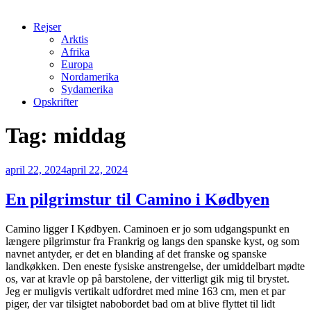
Rejser
Arktis
Afrika
Europa
Nordamerika
Sydamerika
Opskrifter
Tag:
middag
Udgivet
april 22, 2024
april 22, 2024
den
En pilgrimstur til Camino i Kødbyen
Camino ligger I Kødbyen. Caminoen er jo som udgangspunkt en
længere pilgrimstur fra Frankrig og langs den spanske kyst, og som
navnet antyder, er det en blanding af det franske og spanske
landkøkken. Den eneste fysiske anstrengelse, der umiddelbart mødte
os, var at kravle op på barstolene, der vitterligt gik mig til brystet.
Jeg er muligvis vertikalt udfordret med mine 163 cm, men et par
piger, der var tilsigtet nabobordet bad om at blive flyttet til lidt