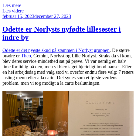
Læs mere
“Restaurant
Læs videre
Udgivet
Ferment
februar 15, 2023
december 27, 2023
den
–
mikroorganismer
Odette er Norlysts nyfødte lillesøster i
og
indre by
enzymer”
Odette er det nyeste skud på stammen i Norlyst gruppen
. De større
brødre er
Theo
, Gemini, Norlyst og Lille Norlyst. Straks da vi kom,
blev deres service-mindethed sat på prøve. Vi var nemlig en halv
time for tidlig på den, men vi blev taget hjerteligt imod uanset. Efter
en hel arbejdsdag med valg stod vi overfor endnu flere valg: 7 retters
tasting menu eller a la carte. Det synes som et første verdens
problem, men vi tog modigt a la carte beslutningen.