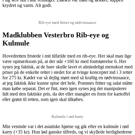
krydret og varm. Alt godt.
Rib eye med fritter og rødvinssauce
Madklubben Vesterbro Rib-eye og
Kulmule
Hovedretten fristede i mit tilfælde med en rib-eye. Her skal man lige
være opmærksom på, at der står +160 kr med fontstørrelse 6. Her
synes jeg faktisk, at de bare skulle lavet et almindeligt menukort med
priser på de enkelte retter i stedet for at tvinge konceptet ind i 3 retter
for 275 kr. Kødet var så dejlig mørt med så kraftig en rødvinssauce,
at jeg faktisk ikke kunne spise det hele. Pommes fritter og salat måtte
man købe separat. Det er fint, men igen synes jeg det manipulerer
lidt med den faktiske pris, da der eller mangler en form for kartoffel
eller grønt til retten, som igen skal tilkøbes.
Kulmule i rød karry
Min veninde var i det asiatiske hjørne og gik efter en kulmule i rød
karry (+35 kr). Hun lød ganske tilfreds, og vi skyllede herlighederne