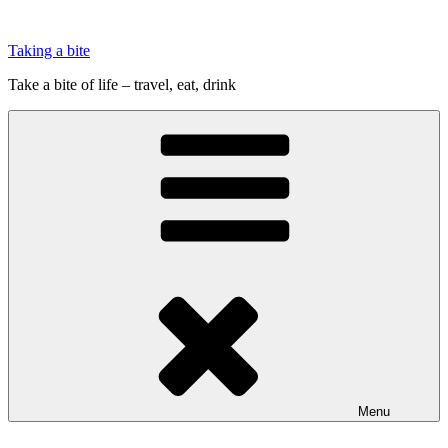
Videre
til
Taking a bite
indhold
Take a bite of life – travel, eat, drink
Menu