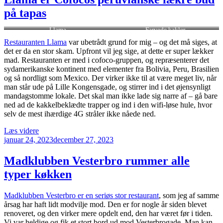
en
på tapas
sjælden
autentisk
Llama
Farvede kakler
kinesisk
mad”
Restauranten Llama
var ubetrådt grund for mig – og det må siges, at
det er da en stor skam. Upfront vil jeg sige, at dette er super lækker
mad. Restauranten er med i cofoco-gruppen, og repræsenterer det
sydamerikanske kontinent med elementer fra Bolivia, Peru, Brasilien
og så nordligt som Mexico. Der virker ikke til at være meget liv, når
man står ude på Lille Kongensgade, og stirrer ind i det øjensynligt
mandagstomme lokale. Det skal man ikke lade sig narre af – gå bare
ned ad de kakkelbeklædte trapper og ind i den wifi-løse hule, hvor
selv de mest ihærdige 4G stråler ikke nåede ned.
“Llama
Læs videre
Udgivet
er
januar 24, 2023
december 27, 2023
den
Cofocos
peruvianske
Madklubben Vesterbro rummer alle
lækre
typer køkken
bud
på
tapas”
Madklubben Vesterbro er en seriøs stor restaurant
, som jeg af samme
årsag har haft lidt modvilje mod. Den er for nogle år siden blevet
renoveret, og den virker mere opdelt end, den har været før i tiden.
Vi var heldige og fik et stort bord ud mod Vesterbrogade. Man kan