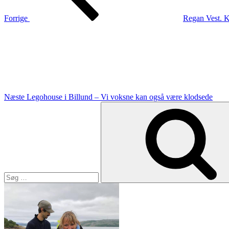
Forrige
Regan Vest. K
Næste
indlæg
Næste
Legohouse i Billund – Vi voksne kan også være klodsede
Søg
efter: