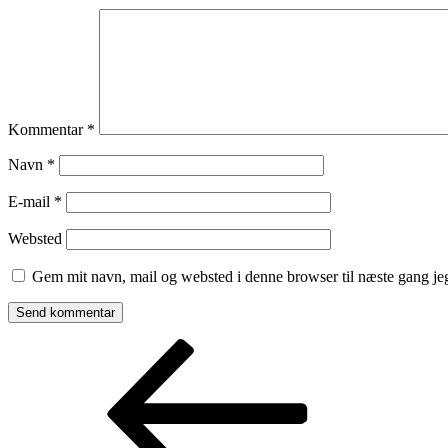
Kommentar
*
Navn
*
E-mail
*
Websted
Gem mit navn, mail og websted i denne browser til næste gang j
Indlægsnavigation
Forrige
indlæg