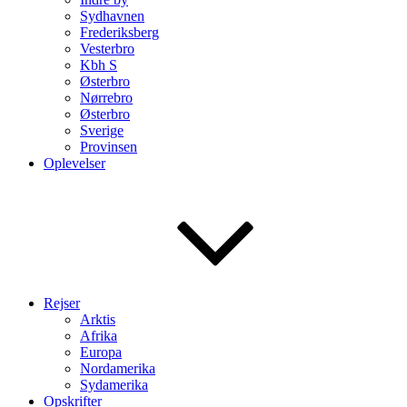
Sydhavnen
Frederiksberg
Vesterbro
Kbh S
Østerbro
Nørrebro
Østerbro
Sverige
Provinsen
Oplevelser
Rejser
Arktis
Afrika
Europa
Nordamerika
Sydamerika
Opskrifter