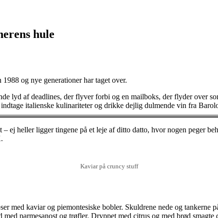
nerens hule
 1988 og nye generationer har taget over.
de lyd af deadlines, der flyver forbi og en mailboks, der flyder over som
 indtage italienske kulinariteter og drikke dejlig dulmende vin fra Barol
 ej heller ligger tingene på et leje af ditto datto, hvor nogen peger be
.
Kaviar på cruncy stuff
pser med kaviar og piemontesiske bobler. Skuldrene nede og tankerne på
ad med parmesanost og trøfler. Dryppet med citrus og med brød smagte 