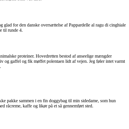
g glad for den danske oversættelse af Pappardelle al ragu di cinghiale
 til runde 4.
e animalske proteiner. Hovedretten bestod af anseelige mængder
og gaffel og fik møffet polentaen lidt af vejen. Jeg føler intet varmt
.
tykke pakke sammen i en fin doggybag til min sidedame, som hun
d råcreme, kaffe og likør på et så gennemført sted.