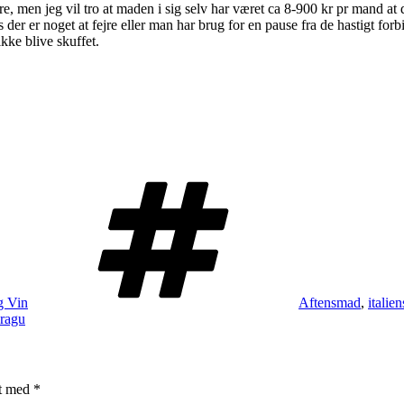
, men jeg vil tro at maden i sig selv har været ca 8-900 kr pr mand at
der er noget at fejre eller man har brug for en pause fra de hastigt forb
ikke blive skuffet.
Tags
g Vin
Aftensmad
,
italie
eragu
et med
*