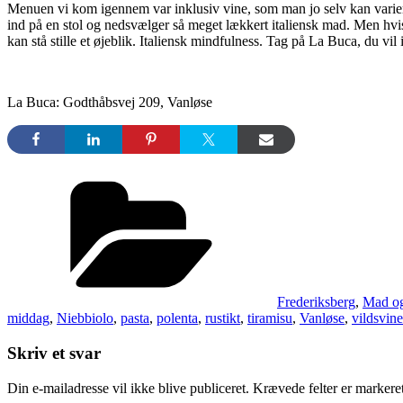
Menuen vi kom igennem var inklusiv vine, som man jo selv kan variere
ind på en stol og nedsvælger så meget lækkert italiensk mad. Men hvis 
kan stå stille et øjeblik. Italiensk mindfulness. Tag på La Buca, du vil 
La Buca: Godthåbsvej 209, Vanløse
Kategorier
Frederiksberg
,
Mad o
middag
,
Niebbiolo
,
pasta
,
polenta
,
rustikt
,
tiramisu
,
Vanløse
,
vildsvin
Skriv et svar
Din e-mailadresse vil ikke blive publiceret.
Krævede felter er marker