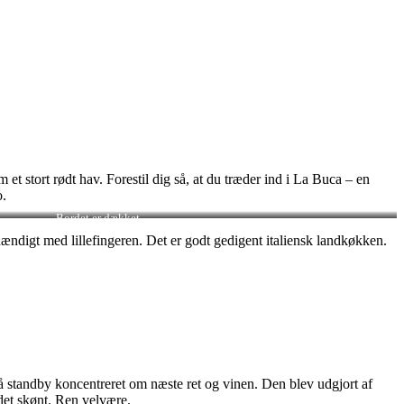
 et stort rødt hav. Forestil dig så, at du træder ind i La Buca – en
o.
Bordet er dækket
hændigt med lillefingeren. Det er godt gedigent italiensk landkøkken.
 standby koncentreret om næste ret og vinen. Den blev udgjort af
det skønt. Ren velvære.