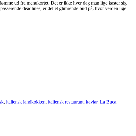
 dømme ud fra menukortet. Det er ikke hver dag man lige kaster sig
ipasserende deadlines, er det et glimrende bud på, hvor verden lige
nsk
,
italiensk landkøkken
,
italiensk restaurant
,
kaviar
,
La Buca
,