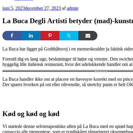
Udgivet
juni 5, 2023
december 27, 2023
af
admin
den
La Buca Degli Artisti betyder (mad)-kunst
La Buca har ligget på Godthåbsvej i en menneskealder ja faktisk siden
Forestil dig en lang uge, beslutninger til højre og venstre. Den swichen
hyggelig lille italiensk restaurant, hvor det udelukkende handler om at
Menuen
La Buca handler ikke om at placere en havesyre korrekt med en pincet –
Der spares hverken på ost eller olivenolie, så stretchy pants er helt OK
Kød og kød og kød
Vi startede denne selvterapeutiske aften på La Buca med en sprød ha
carpaccio alle piemontese, som er tyndtskåret råmarineret oksemørbr