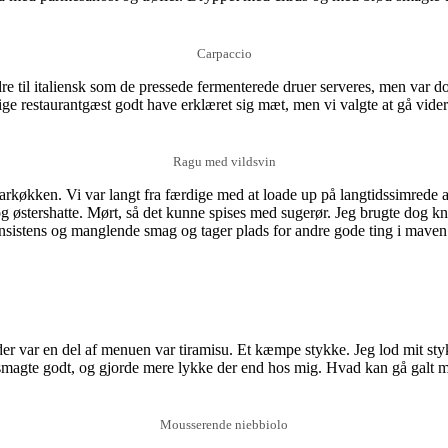
Carpaccio
re til italiensk som de pressede fermenterede druer serveres, men var do
 restaurantgæst godt have erklæret sig mæt, men vi valgte at gå videre
Ragu med vildsvin
getarkøkken. Vi var langt fra færdige med at loade up på langtidssimred
østershatte. Mørt, så det kunne spises med sugerør. Jeg brugte dog kniv 
nsistens og manglende smag og tager plads for andre gode ting i maven
der var en del af menuen var tiramisu. Et kæmpe stykke. Jeg lod mit s
magte godt, og gjorde mere lykke der end hos mig. Hvad kan gå galt me
Mousserende niebbiolo