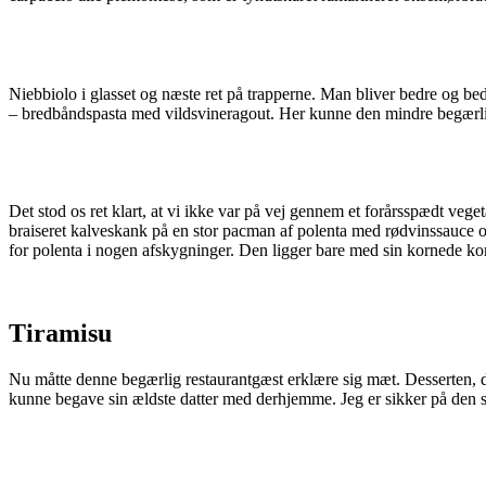
Niebbiolo i glasset og næste ret på trapperne. Man bliver bedre og bed
– bredbåndspasta med vildsvineragout. Her kunne den mindre begærlige
Det stod os ret klart, at vi ikke var på vej gennem et forårsspædt ve
braiseret kalveskank på en stor pacman af polenta med rødvinssauce og 
for polenta i nogen afskygninger. Den ligger bare med sin kornede ko
Tiramisu
Nu måtte denne begærlig restaurantgæst erklære sig mæt. Desserten, 
kunne begave sin ældste datter med derhjemme. Jeg er sikker på den s