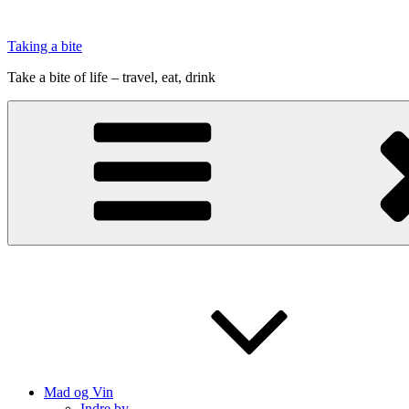
Videre
til
Taking a bite
indhold
Take a bite of life – travel, eat, drink
Mad og Vin
Indre by