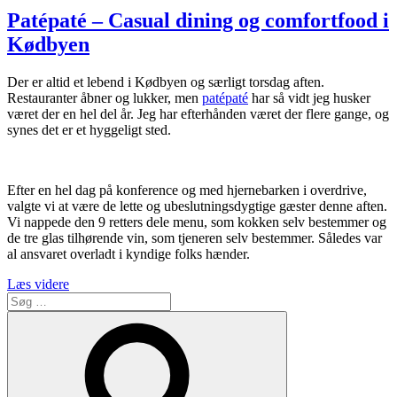
–
Patépaté – Casual dining og comfortfood i
en
Kødbyen
pilgrimsrejse
i
små-
Der er altid et lebend i Kødbyen og særligt torsdag aften.
retter”
Restauranter åbner og lukker, men
patépaté
har så vidt jeg husker
været der en hel del år. Jeg har efterhånden været der flere gange, og
synes det er et hyggeligt sted.
Efter en hel dag på konference og med hjernebarken i overdrive,
valgte vi at være de lette og ubeslutningsdygtige gæster denne aften.
Vi nappede den 9 retters dele menu, som kokken selv bestemmer og
de tre glas tilhørende vin, som tjeneren selv bestemmer. Således var
al ansvaret overladt i kyndige folks hænder.
“Patépaté
Læs videre
Søg
–
efter:
Casual
Søg
dining
og
comfortfood
i
Kødbyen”