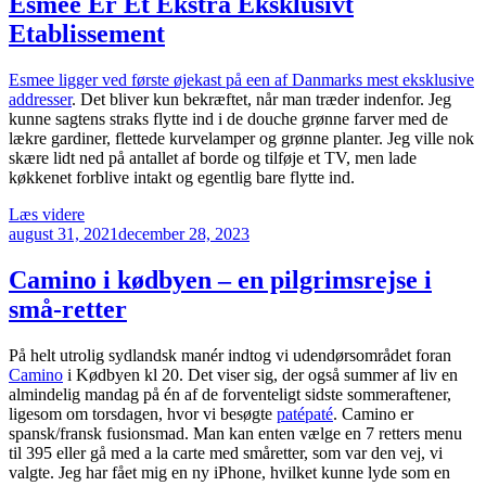
Esmee Er Et Ekstra Eksklusivt
har
Etablissement
det
fede
foie
Esmee ligger ved første øjekast på een af Danmarks mest eksklusive
gras
addresser
. Det bliver kun bekræftet, når man træder indenfor. Jeg
menukort”
kunne sagtens straks flytte ind i de douche grønne farver med de
lækre gardiner, flettede kurvelamper og grønne planter. Jeg ville nok
skære lidt ned på antallet af borde og tilføje et TV, men lade
køkkenet forblive intakt og egentlig bare flytte ind.
“Esmee
Læs videre
Udgivet
Er
august 31, 2021
december 28, 2023
den
Et
Ekstra
Camino i kødbyen – en pilgrimsrejse i
Eksklusivt
små-retter
Etablissement”
På helt utrolig sydlandsk manér indtog vi udendørsområdet foran
Camino
i Kødbyen kl 20. Det viser sig, der også summer af liv en
almindelig mandag på én af de forventeligt sidste sommeraftener,
ligesom om torsdagen, hvor vi besøgte
patépaté
. Camino er
spansk/fransk fusionsmad. Man kan enten vælge en 7 retters menu
til 395 eller gå med a la carte med småretter, som var den vej, vi
valgte. Jeg har fået mig en ny iPhone, hvilket kunne lyde som en