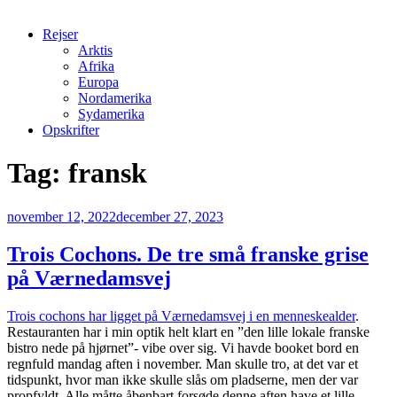
Rejser
Arktis
Afrika
Europa
Nordamerika
Sydamerika
Opskrifter
Tag:
fransk
Udgivet
november 12, 2022
december 27, 2023
den
Trois Cochons. De tre små franske grise
på Værnedamsvej
Trois cochons har ligget på Værnedamsvej i en menneskealder
.
Restauranten har i min optik helt klart en ”den lille lokale franske
bistro nede på hjørnet”- vibe over sig. Vi havde booket bord en
regnfuld mandag aften i november. Man skulle tro, at det var et
tidspunkt, hvor man ikke skulle slås om pladserne, men der var
propfyldt. Alle måtte åbenbart forsøde denne aften have et lille