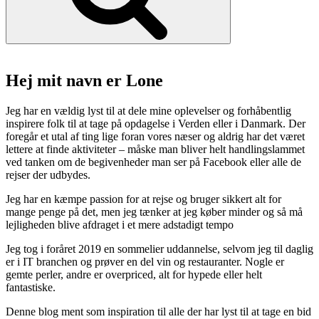
Hej mit navn er Lone
Jeg har en vældig lyst til at dele mine oplevelser og forhåbentlig
inspirere folk til at tage på opdagelse i Verden eller i Danmark. Der
foregår et utal af ting lige foran vores næser og aldrig har det været
lettere at finde aktiviteter – måske man bliver helt handlingslammet
ved tanken om de begivenheder man ser på Facebook eller alle de
rejser der udbydes.
Jeg har en kæmpe passion for at rejse og bruger sikkert alt for
mange penge på det, men jeg tænker at jeg køber minder og så må
lejligheden blive afdraget i et mere adstadigt tempo
Jeg tog i foråret 2019 en sommelier uddannelse, selvom jeg til daglig
er i IT branchen og prøver en del vin og restauranter. Nogle er
gemte perler, andre er overpriced, alt for hypede eller helt
fantastiske.
Denne blog ment som inspiration til alle der har lyst til at tage en bid