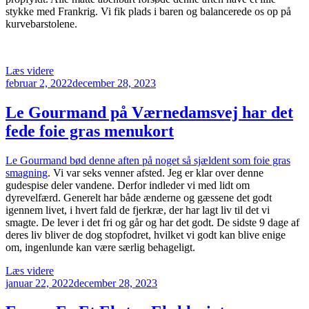
stykke med Frankrig. Vi fik plads i baren og balancerede os op på
kurvebarstolene.
“Trois
Læs videre
Udgivet
Cochons.
februar 2, 2022
december 28, 2023
den
De
tre
Le Gourmand på Værnedamsvej har det
små
fede foie gras menukort
franske
grise
på
Le Gourmand bød denne aften på noget så sjældent som foie gras
Værnedamsvej”
smagning
. Vi var seks venner afsted. Jeg er klar over denne
gudespise deler vandene. Derfor indleder vi med lidt om
dyrevelfærd. Generelt har både ænderne og gæssene det godt
igennem livet, i hvert fald de fjerkræ, der har lagt liv til det vi
smagte. De lever i det fri og går og har det godt. De sidste 9 dage af
deres liv bliver de dog stopfodret, hvilket vi godt kan blive enige
om, ingenlunde kan være særlig behageligt.
“Le
Læs videre
Udgivet
Gourmand
januar 22, 2022
december 28, 2023
den
på
Værnedamsvej