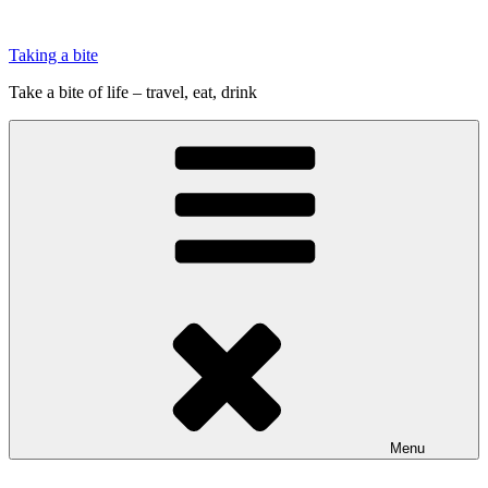
Videre
til
Taking a bite
indhold
Take a bite of life – travel, eat, drink
Menu