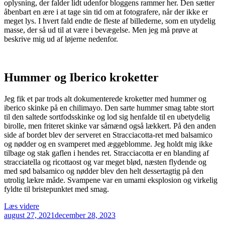
oplysning, der falder lidt udenfor bloggens rammer her. Den sætter
åbenbart en ære i at tage sin tid om at fotografere, når der ikke er
meget lys. I hvert fald endte de fleste af billederne, som en utydelig
masse, der så ud til at være i bevægelse. Men jeg må prøve at
beskrive mig ud af løjerne nedenfor.
Hummer og Iberico kroketter
Jeg fik et par trods alt dokumenterede kroketter med hummer og
iberico skinke på en chilimayo. Den sarte hummer smag tabte stort
til den saltede sortfodsskinke og lod sig henfalde til en ubetydelig
birolle, men friteret skinke var såmænd også lækkert. På den anden
side af bordet blev der serveret en Stracciacotta-ret med balsamico
og nødder og en svamperet med æggeblomme. Jeg holdt mig ikke
tilbage og stak gaflen i hendes ret. Stracciacotta er en blanding af
stracciatella og ricottaost og var meget blød, næsten flydende og
med sød balsamico og nødder blev den helt dessertagtig på den
utrolig lækre måde. Svampene var en umami eksplosion og virkelig
fyldte til bristepunktet med smag.
“Camino
Læs videre
Udgivet
i
august 27, 2021
december 28, 2023
den
kødbyen