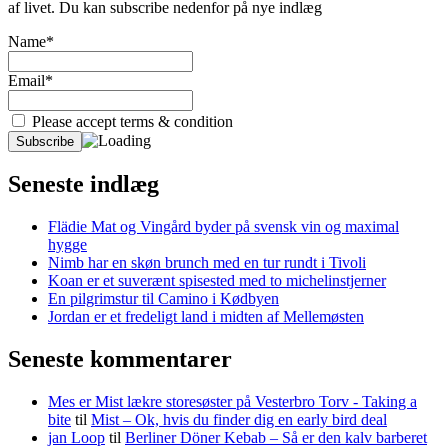
af livet. Du kan subscribe nedenfor på nye indlæg
Name*
Email*
Please accept terms & condition
Seneste indlæg
Flädie Mat og Vingård byder på svensk vin og maximal
hygge
Nimb har en skøn brunch med en tur rundt i Tivoli
Koan er et suverænt spisested med to michelinstjerner
En pilgrimstur til Camino i Kødbyen
Jordan er et fredeligt land i midten af Mellemøsten
Seneste kommentarer
Mes er Mist lækre storesøster på Vesterbro Torv - Taking a
bite
til
Mist – Ok, hvis du finder dig en early bird deal
jan Loop
til
Berliner Döner Kebab – Så er den kalv barberet