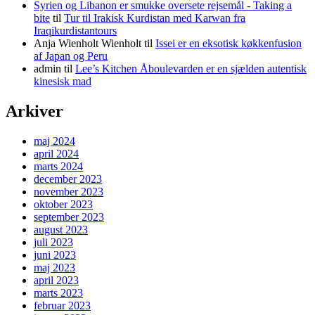
Syrien og Libanon er smukke oversete rejsemål - Taking a
bite
til
Tur til Irakisk Kurdistan med Karwan fra
Iraqikurdistantours
Anja Wienholt Wienholt
til
Issei er en eksotisk køkkenfusion
af Japan og Peru
admin
til
Lee’s Kitchen Åboulevarden er en sjælden autentisk
kinesisk mad
Arkiver
maj 2024
april 2024
marts 2024
december 2023
november 2023
oktober 2023
september 2023
august 2023
juli 2023
juni 2023
maj 2023
april 2023
marts 2023
februar 2023