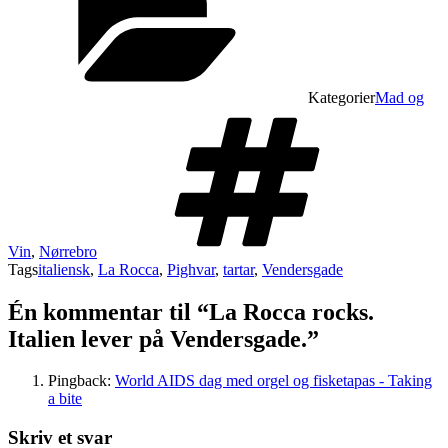
Kategorier
Mad og
Vin
,
Nørrebro
Tags
italiensk
,
La Rocca
,
Pighvar
,
tartar
,
Vendersgade
Én kommentar til “La Rocca rocks.
Italien lever på Vendersgade.”
Pingback:
World AIDS dag med orgel og fisketapas - Taking
a bite
Skriv et svar