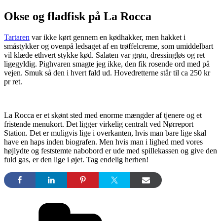
Okse og fladfisk på La Rocca
Tartaren
var ikke kørt gennem en kødhakker, men hakket i
småstykker og ovenpå ledsaget af en trøffelcreme, som umiddelbart
vil klæde ethvert stykke kød. Salaten var grøn, dressingløs og ret
ligegyldig. Pighvaren smagte jeg ikke, den fik rosende ord med på
vejen. Smuk så den i hvert fald ud. Hovedretterne står til ca 250 kr
pr ret.
La Rocca er et skønt sted med enorme mængder af tjenere og et
fristende menukort. Det ligger virkelig centralt ved Nørreport
Station. Det er muligvis lige i overkanten, hvis man bare lige skal
have en haps inden biografen. Men hvis man i lighed med vores
højlydte og feststemte nabobord er ude med spillekassen og give den
fuld gas, er den lige i øjet. Tag endelig herhen!