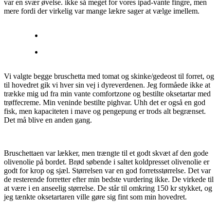
var en svær øvelse. ikke så meget for vores ipad-vante fingre, men
mere fordi der virkelig var mange lækre sager at vælge imellem.
Vi valgte begge bruschetta med tomat og skinke/gedeost til forret, og
til hovedret gik vi hver sin vej i dyreverdenen. Jeg formåede ikke at
trække mig ud fra min vante comfortzone og bestilte oksetartar med
trøffecreme. Min veninde bestilte pighvar. Uhh det er også en god
fisk, men kapaciteten i mave og pengepung er trods alt begrænset.
Det må blive en anden gang.
Bruschettaen var lækker, men trængte til et godt skvæt af den gode
olivenolie på bordet. Brød søbende i saltet koldpresset olivenolie er
godt for krop og sjæl. Størrelsen var en god forretsstørrelse. Det var
de resterende forretter efter min bedste vurdering ikke. De virkede til
at være i en anseelig størrelse. De står til omkring 150 kr stykket, og
jeg tænkte oksetartaren ville gøre sig fint som min hovedret.