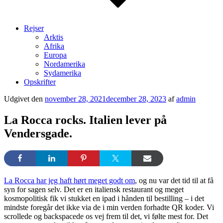
Rejser
Arktis
Afrika
Europa
Nordamerika
Sydamerika
Opskrifter
Udgivet den
november 28, 2021
december 28, 2023
af
admin
La Rocca rocks. Italien lever på
Vendersgade.
La Rocca har jeg haft hørt meget godt om
, og nu var det tid til at få
syn for sagen selv. Det er en italiensk restaurant og meget
kosmopolitisk fik vi stukket en ipad i hånden til bestilling – i det
mindste foregår det ikke via de i min verden forhadte QR koder. Vi
scrollede og backspacede os vej frem til det, vi følte mest for. Det