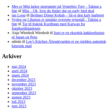
Mes er Mist lækre storesøster på Vesterbro Torv - Taking a
bite
til
Mist – Ok, hvis du finder dig en early bird deal
jan Loop
til
Berliner Döner Kebab – Så er den kalv barberet
Syrien og Libanon er smukke oversete rejsemål - Taking a
bite
til
Tur til Irakisk Kurdistan med Karwan fra
Iraqikurdistantours
Anja Wienholt Wienholt
til
Issei er en eksotisk køkkenfusion
af Japan og Peru
admin
til
Lee’s Kitchen Åboulevarden er en sjælden autentisk
kinesisk mad
Arkiver
maj 2024
april 2024
marts 2024
december 2023
november 2023
oktober 2023
september 2023
august 2023
juli 2023
juni 2023