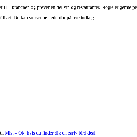
 i IT branchen og prøver en del vin og restauranter. Nogle er gemte perle
d af livet. Du kan subscribe nedenfor på nye indlæg
til
Mist – Ok, hvis du finder dig en early bird deal