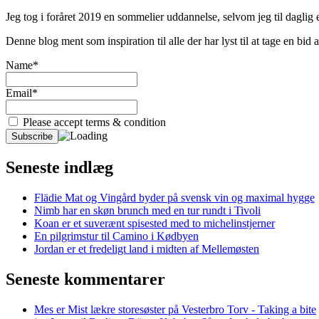
Jeg tog i foråret 2019 en sommelier uddannelse, selvom jeg til daglig er
Denne blog ment som inspiration til alle der har lyst til at tage en bi
Name*
Email*
Please accept terms & condition
Seneste indlæg
Flädie Mat og Vingård byder på svensk vin og maximal hygge
Nimb har en skøn brunch med en tur rundt i Tivoli
Koan er et suverænt spisested med to michelinstjerner
En pilgrimstur til Camino i Kødbyen
Jordan er et fredeligt land i midten af Mellemøsten
Seneste kommentarer
Mes er Mist lækre storesøster på Vesterbro Torv - Taking a bite