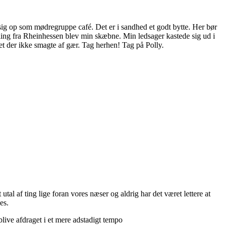
g sig op som mødregruppe café. Det er i sandhed et godt bytte. Her bør
sling fra Rheinhessen blev min skæbne. Min ledsager kastede sig ud i
get der ikke smagte af gær. Tag herhen! Tag på Polly.
utal af ting lige foran vores næser og aldrig har det været lettere at
es.
live afdraget i et mere adstadigt tempo