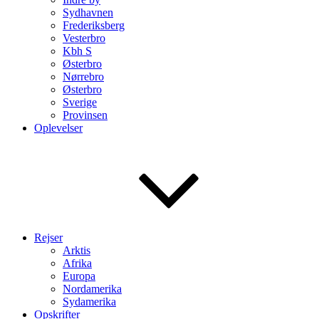
Sydhavnen
Frederiksberg
Vesterbro
Kbh S
Østerbro
Nørrebro
Østerbro
Sverige
Provinsen
Oplevelser
Rejser
Arktis
Afrika
Europa
Nordamerika
Sydamerika
Opskrifter