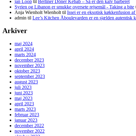
jan Loop
til
Berliner Döner Kebab – Så er den kalv barberet
Syrien og Libanon er smukke oversete rejsemål - Taking a bite
Anja Wienholt Wienholt
til
Issei er en eksotisk køkkenfusion a
admin
til
Lee’s Kitchen Åboulevarden er en sjælden autentisk 
Arkiver
maj 2024
april 2024
marts 2024
december 2023
november 2023
oktober 2023
september 2023
august 2023
juli 2023
juni 2023
maj 2023
april 2023
marts 2023
februar 2023
januar 2023
december 2022
november 2022