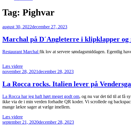
Tag:
Pighvar
Udgivet
august 30, 2022
december 27, 2023
den
Marchal på D´Angleterre i klipklapper og
Restaurant Marchal
fik lov at servere søndagsmiddagen. Egentlig hav
“Marchal
Læs videre
Udgivet
på
november 28, 2021
december 28, 2023
den
D
´Angleterre
La Rocca rocks. Italien lever på Vendersga
i
klipklapper
La Rocca har jeg haft hørt meget godt om
, og nu var det tid til at få
og
ikke via de i min verden forhadte QR koder. Vi scrollede og backspacede
med
mange lækre sager at vælge imellem.
vådt
hår”
“La
Læs videre
Udgivet
Rocca
september 21, 2020
december 28, 2023
den
rocks.