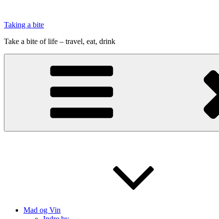
Videre
til
Taking a bite
indhold
Take a bite of life – travel, eat, drink
Mad og Vin
Indre by