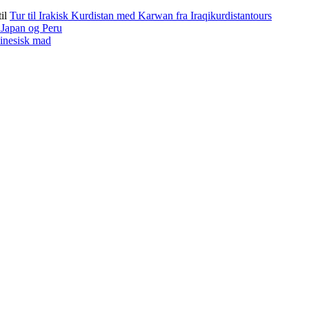
til
Tur til Irakisk Kurdistan med Karwan fra Iraqikurdistantours
f Japan og Peru
kinesisk mad