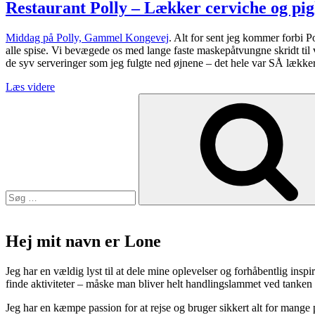
Italien
Restaurant Polly – Lækker cerviche og pi
lever
på
Middag på Polly, Gammel Kongevej
. Alt for sent jeg kommer forbi P
Vendersgade.”
alle spise. Vi bevægede os med lange faste maskepåtvungne skridt til 
de syv serveringer som jeg fulgte ned øjnene – det hele var SÅ lækkert
“Restaurant
Læs videre
Søg
Polly
efter:
–
Lækker
cerviche
og
pighvar
på
Gl
Kongevej”
Hej mit navn er Lone
Jeg har en vældig lyst til at dele mine oplevelser og forhåbentlig inspir
finde aktiviteter – måske man bliver helt handlingslammet ved tanken
Jeg har en kæmpe passion for at rejse og bruger sikkert alt for mange