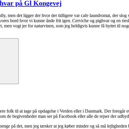
ghvar på Gl Kongevej
olly, men det ligger der hvor der tidligere var cafe laundromat, der slo
vores bord hvor vi kunne ånde frit igen. Cerviche og pighvar og en rie
, men vogt jer for naturvinen, som jeg heldigvis kunne få byttet til no
Søg
ere folk til at tage på opdagelse i Verden eller i Danmark. Der foregår et 
 om de begivenheder man ser på Facebook eller alle de rejser der udbyd
 penge på det, men jeg tænker at jeg køber minder og så må lejligheden b