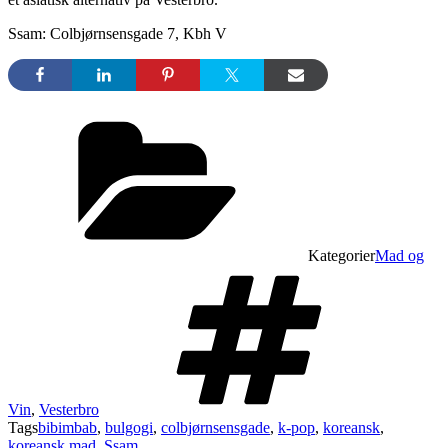
Ssam: Colbjørnsensgade 7, Kbh V
Kategorier
Mad og
Vin
,
Vesterbro
Tags
bibimbab
,
bulgogi
,
colbjørnsensgade
,
k-pop
,
koreansk
,
koreansk mad
,
Ssam