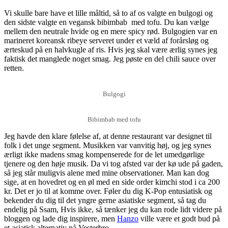
Vi skulle bare have et lille måltid, så to af os valgte en bulgogi og
den sidste valgte en vegansk bibimbab med tofu. Du kan vælge
mellem den neutrale hvide og en mere spicy rød. Bulgogien var en
marineret koreansk ribeye serveret under et væld af forårsløg og
ærteskud på en halvkugle af ris. Hvis jeg skal være ærlig synes jeg
faktisk det manglede noget smag. Jeg pøste en del chili sauce over
retten.
Bulgogi
Bibimbab med tofu
Jeg havde den klare følelse af, at denne restaurant var designet til
folk i det unge segment. Musikken var vanvitig høj, og jeg synes
ærligt ikke madens smag kompenserede for de let umedgørlige
tjenere og den høje musik. Da vi tog afsted var der kø ude på gaden,
så jeg står muligvis alene med mine observationer. Man kan dog
sige, at en hovedret og en øl med en side order kimchi stod i ca 200
kr. Det er jo til at komme over. Føler du dig K-Pop entusiatisk og
bekender du dig til det yngre gerne asiatiske segment, så tag du
endelig på Ssam, Hvis ikke, så tænker jeg du kan rode lidt videre på
bloggen og lade dig inspirere, men
Hanzo
ville være et godt bud på
et asiatisk alternativ på Vesterbro.