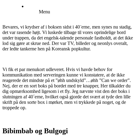
Menu
Bevares, vi krydser af i boksen sidst i 40¨erne, men synes nu stadig,
det var rasende højt. Vi luskede tilbage til vores oprindelige bord
under trappen, da det engelsk-talende personale fastholdt, at det ikke
lod sig gøre at skrue ned. Der var TV, billeder og neonlys overalt,
der ledte tankerne hen på Koreansk popkultur.
Vi fik et par menukort udleveret. Hvis vi havde behov for
kommunikation med serveringen kunne vi konstatere, at de ikke
reagerede det mindste på et ”øhh undskyld”…øhh ”Can we order”.
Nej, der er en sort boks på bordet med tre knapper, Her tilkalder du
dig opmærksomhed ligesom i et fly. Jeg nævnte vist den der boks i
slutningen af 40´erne, hvilket også gjorde det svært at tyde den lille
skrift på den sorte box i mørket, men vi trykkede på noget, og de
troppede op.
Bibimbab og Bulgogi