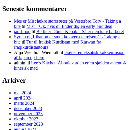
Seneste kommentarer
Mes er Mist lækre storesøster på Vesterbro Torv - Taking a
bite
til
Mist – Ok, hvis du finder dig en early bird deal
jan Loop
til
Berliner Döner Kebab – Så er den kalv barberet
Syrien og Libanon er smukke oversete rejsemål - Taking a
bite
til
Tur til Irakisk Kurdistan med Karwan fra
Iraqikurdistantours
Anja Wienholt Wienholt
til
Issei er en eksotisk køkkenfusion
af Japan og Peru
admin
til
Lee’s Kitchen Åboulevarden er en sjælden autentisk
kinesisk mad
Arkiver
maj 2024
april 2024
marts 2024
december 2023
november 2023
oktober 2023
september 2023
august 2023