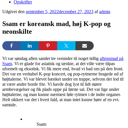
Opskrifter
Udgivet den
september 5, 2022
december 27, 2023
af
admin
Ssam er koreansk mad, høj K-pop og
neonskilte
Vi var søndag aften samlet tre veninder til noget tidlig
aftensmad på
Ssam
. Vi er glade for asiatisk og tænkte, at det ville være tilpas
uformelt og eksotisk. Vi fik mere end, hvad vi bad om på den front.
Det var en veritabel K-pop koncert, og pop-rytmerne bragede ud af
højttalerne. Vi var blevet bænket under en trappe, selvom der lod til
at være andre borde frie. Vi havde dog lyst til lidt større
armbevægelser og fik plads oppe på første sal. Det var lige under
højttalerne, og man kunne nærmest føle rytmen i de indre organer.
Helt sikkert var det i hvert fald, at man intet kunne høre af en evt.
samtale.
Ssam