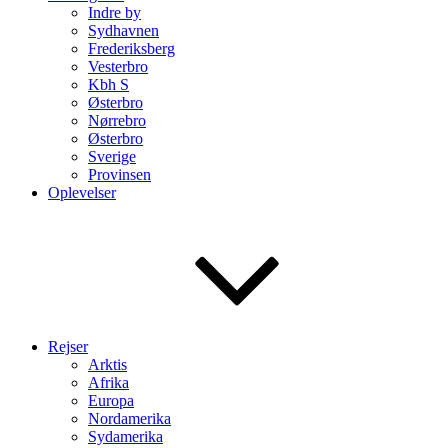
Indre by
Sydhavnen
Frederiksberg
Vesterbro
Kbh S
Østerbro
Nørrebro
Østerbro
Sverige
Provinsen
Oplevelser
Rejser
Arktis
Afrika
Europa
Nordamerika
Sydamerika