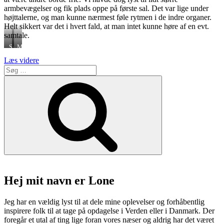
armbevægelser og fik plads oppe på første sal. Det var lige under
højttalerne, og man kunne nærmest føle rytmen i de indre organer.
Helt sikkert var det i hvert fald, at man intet kunne høre af en evt.
samtale.
Ssam
Menu
“Ssam
Læs videre
Søg
er
efter:
koreansk
Søg
mad,
høj
K-
pop
og
neonskilte”
Hej mit navn er Lone
Jeg har en vældig lyst til at dele mine oplevelser og forhåbentlig
inspirere folk til at tage på opdagelse i Verden eller i Danmark. Der
foregår et utal af ting lige foran vores næser og aldrig har det været