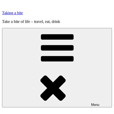
Videre
til
Taking a bite
indhold
Take a bite of life – travel, eat, drink
Menu