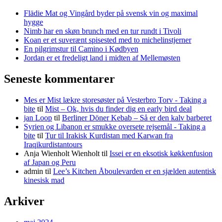
Flädie Mat og Vingård byder på svensk vin og maximal
hygge
Nimb har en skøn brunch med en tur rundt i Tivoli
Koan er et suverænt spisested med to michelinstjerner
En pilgrimstur til Camino i Kødbyen
Jordan er et fredeligt land i midten af Mellemøsten
Seneste kommentarer
Mes er Mist lækre storesøster på Vesterbro Torv - Taking a
bite
til
Mist – Ok, hvis du finder dig en early bird deal
jan Loop
til
Berliner Döner Kebab – Så er den kalv barberet
Syrien og Libanon er smukke oversete rejsemål - Taking a
bite
til
Tur til Irakisk Kurdistan med Karwan fra
Iraqikurdistantours
Anja Wienholt Wienholt
til
Issei er en eksotisk køkkenfusion
af Japan og Peru
admin
til
Lee’s Kitchen Åboulevarden er en sjælden autentisk
kinesisk mad
Arkiver