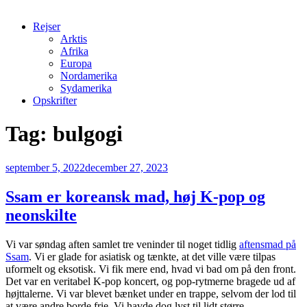
Rejser
Arktis
Afrika
Europa
Nordamerika
Sydamerika
Opskrifter
Tag:
bulgogi
Udgivet
september 5, 2022
december 27, 2023
den
Ssam er koreansk mad, høj K-pop og
neonskilte
Vi var søndag aften samlet tre veninder til noget tidlig
aftensmad på
Ssam
. Vi er glade for asiatisk og tænkte, at det ville være tilpas
uformelt og eksotisk. Vi fik mere end, hvad vi bad om på den front.
Det var en veritabel K-pop koncert, og pop-rytmerne bragede ud af
højttalerne. Vi var blevet bænket under en trappe, selvom der lod til
at være andre borde frie. Vi havde dog lyst til lidt større