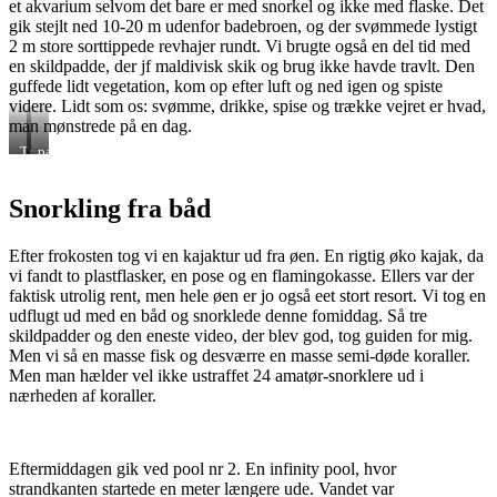
et akvarium selvom det bare er med snorkel og ikke med flaske. Det
gik stejlt ned 10-20 m udenfor badebroen, og der svømmede lystigt
2 m store sorttippede revhajer rundt. Vi brugte også en del tid med
en skildpadde, der jf maldivisk skik og brug ikke havde travlt. Den
guffede lidt vegetation, kom op efter luft og ned igen og spiste
videre. Lidt som os: svømme, drikke, spise og trække vejret er hvad,
man mønstrede på en dag.
Trigger
papegøjefisk
fish
Snorkling fra båd
Efter frokosten tog vi en kajaktur ud fra øen. En rigtig øko kajak, da
vi fandt to plastflasker, en pose og en flamingokasse. Ellers var der
faktisk utrolig rent, men hele øen er jo også eet stort resort. Vi tog en
udflugt ud med en båd og snorklede denne fomiddag. Så tre
skildpadder og den eneste video, der blev god, tog guiden for mig.
Men vi så en masse fisk og desværre en masse semi-døde koraller.
Men man hælder vel ikke ustraffet 24 amatør-snorklere ud i
nærheden af koraller.
Eftermiddagen gik ved pool nr 2. En infinity pool, hvor
strandkanten startede en meter længere ude. Vandet var