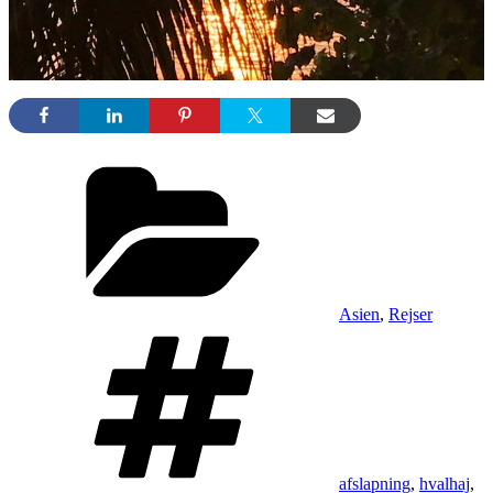
Kategorier
Asien
,
Rejser
Tags
afslapning
,
hvalhaj
,