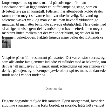
kropstemperatur, og mens man lå på solsengen, fik man
associationer til at ligge under en buffetlampe og stege, som en
dybstegt reje på en kinagrill. Følelsen, når aftenbadets kolde stråler
rammer den meget solvarme hud, var ubeskrivelig. Saltvand og
solcreme vasket væk. og man vidste, man havde 5 vidunderlige
minutter, til man atter begyndte at svede ubønhørligt. Flere dage med
så at sige en vis legemsdel i vandskorpen havde efterladt en meget
markeret linien mellem det der var under bikini, og det der lå frit
fremme i bølgetoppen. Faktisk lignede mine baller det grønlandske
flag.
Den
Forretten
fine
restaurant
Vi spiste på en ‘fin’ restaurant på resortet. Det var en stor succes, og
som alle andre fattiglemmer indledte vi måltidet med at bekræfte, om
det var ‘all inclusive?’ En smuk smuk solnedgang og om aftenen var
der lys på kajen, og to kæmpe djævlerokker spiste, mens de dansede
rundt nede i vandet under os.
Djævlerokke
Dagene begyndte at flyde lidt sammen. Først morgenmad, hvor der
altid lige svømmer en haj forbi bordet, så snorkle, ligge lidt i vandet