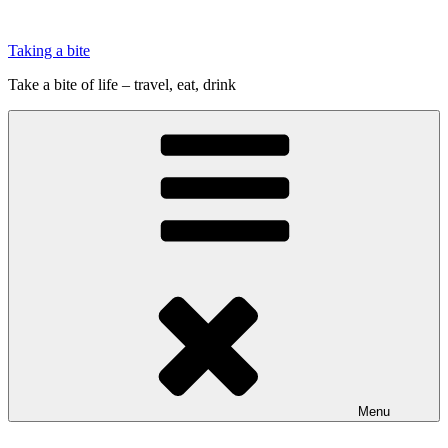
Videre
til
Taking a bite
indhold
Take a bite of life – travel, eat, drink
Menu