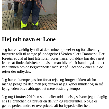
Hej mit navn er Lone
Jeg har en vældig lyst til at dele mine oplevelser og forhåbentlig
inspirere folk til at tage på opdagelse i Verden eller i Danmark. Der
foregår et utal af ting lige foran vores næser og aldrig har det været
lettere at finde aktiviteter – måske man bliver helt handlingslammet
ved tanken om de begivenheder man ser på Facebook eller alle de
rejser der udbydes.
Jeg har en kæmpe passion for at rejse og bruger sikkert alt for
mange penge på det, men jeg tænker at jeg køber minder og så må
lejligheden blive afdraget i et mere adstadigt tempo
Jeg tog i foråret 2019 en sommelier uddannelse, selvom jeg til daglig
er i IT branchen og prøver en del vin og restauranter. Nogle er
gemte perler, andre er overpriced, alt for hypede eller helt