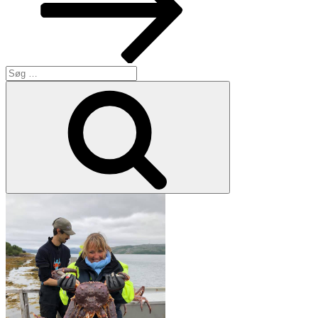
Søg
efter:
Søg