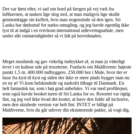
Det var først efter, vi sad om bord på færgen på vej væk fra
lufthavnen, at tanken lige slog ned, at man muligvis lige skulle
gennemkigge sin kuffert, hvis man nogensinde så den igen. Sri
Lanka har dødsstraf for narko-smugling, og jeg havde egentlig ikke
lyst til at indgå i en tvivlsom international udleveringsaftale, men
under alle omstændigheder så vi lidt på hovedstaden.
Meget muslimsk og gav virkelig indtrykket af, at man jo vitterligt
lever i en kulisse ude på resorterne. Funfacts om Maldiverne: højeste
punkt 1,5 m. 400.000 indbyggere. 250.000 bor i Male, hvor der er
huse fra kyst til kyst og siden der ikke er mere plads bygger man nu
en ny ø! Vi kom helskindede og narkofri tilbage til Danmark. En
helt fantastisk tur, som i høj grad anbefales. Vi var med profilrejser,
som også havde booket turen til Sri Lanka for os. Resortet var rigtig
fint, og jeg ved ikke hvad det koster, at have den fulde all inclusive,
men den skrabede version var helt fint. INTET er billigt på
Maldiverne, hvis du går udover din eksisterende pakke, så vogt dig.