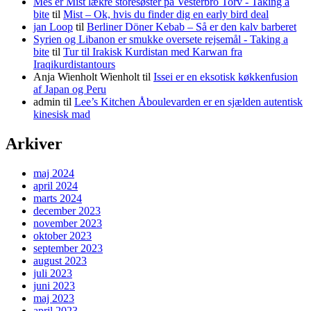
Mes er Mist lækre storesøster på Vesterbro Torv - Taking a
bite
til
Mist – Ok, hvis du finder dig en early bird deal
jan Loop
til
Berliner Döner Kebab – Så er den kalv barberet
Syrien og Libanon er smukke oversete rejsemål - Taking a
bite
til
Tur til Irakisk Kurdistan med Karwan fra
Iraqikurdistantours
Anja Wienholt Wienholt
til
Issei er en eksotisk køkkenfusion
af Japan og Peru
admin
til
Lee’s Kitchen Åboulevarden er en sjælden autentisk
kinesisk mad
Arkiver
maj 2024
april 2024
marts 2024
december 2023
november 2023
oktober 2023
september 2023
august 2023
juli 2023
juni 2023
maj 2023
april 2023