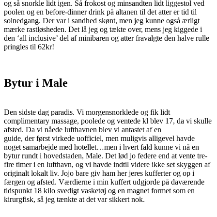
og så snorkle lidt igen. Så frokost og minsandten lidt liggestol ved
poolen og en before-dinner drink på altanen til det atter er tid til
solnedgang. Der var i sandhed skønt, men jeg kunne også ærligt
mærke rastløsheden. Det lå jeg og tækte over, mens jeg kiggede i
den ‘all inclusive’ del af minibaren og atter fravalgte den halve rulle
pringles til 62kr!
Bytur i Male
Den sidste dag paradis. Vi morgensnorklede og fik lidt
complimentary massage, poolede og ventede kl blev 17, da vi skulle
afsted. Da vi nåede lufthavnen blev vi antastet af en
guide, der først virkede uofficiel, men muligvis alligevel havde
noget samarbejde med hotellet…men i hvert fald kunne vi nå en
bytur rundt i hovedstaden, Male. Det lød jo federe end at vente tre-
fire timer i en lufthavn, og vi havde indtil videre ikke set skyggen af
originalt lokalt liv. Jojo bare giv ham her jeres kufferter og op i
færgen og afsted. Værdierne i min kuffert udgjorde på daværende
tidspunkt 18 kilo svedigt vasketøj og en magnet formet som en
kirurgfisk, så jeg tænkte at det var sikkert nok.