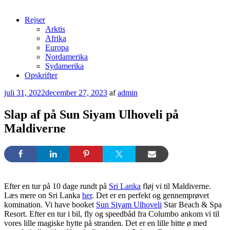
Rejser
Arktis
Afrika
Europa
Nordamerika
Sydamerika
Opskrifter
Udgivet
juli 31, 2022
december 27, 2023
af
admin
den
Slap af på Sun Siyam Ulhoveli på
Maldiverne
Efter en tur på 10 dage rundt på
Sri Lanka
fløj vi til Maldiverne.
Læs mere on Sri Lanka
her
. Det er en perfekt og gennemprøvet
komination. Vi have booket
Sun Siyam Ulhoveli
Star Beach & Spa
Resort. Efter en tur i bil, fly og speedbåd fra Columbo ankom vi til
vores lille magiske hytte på stranden. Det er en lille bitte ø med