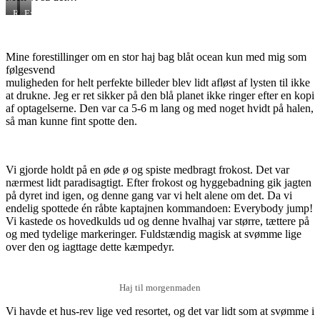
Reality
Expectation
(lånt
foto)
Mine forestillinger om en stor haj bag blåt ocean kun med mig som
følgesvend
muligheden for helt perfekte billeder blev lidt afløst af lysten til ikke
at drukne. Jeg er ret sikker på den blå planet ikke ringer efter en kopi
af optagelserne. Den var ca 5-6 m lang og med noget hvidt på halen,
så man kunne fint spotte den.
Vi gjorde holdt på en øde ø og spiste medbragt frokost. Det var
nærmest lidt paradisagtigt. Efter frokost og hyggebadning gik jagten
på dyret ind igen, og denne gang var vi helt alene om det. Da vi
endelig spottede én råbte kaptajnen kommandoen: Everybody jump!
Vi kastede os hovedkulds ud og denne hvalhaj var større, tættere på
og med tydelige markeringer. Fuldstændig magisk at svømme lige
over den og iagttage dette kæmpedyr.
Haj til morgenmaden
Vi havde et hus-rev lige ved resortet, og det var lidt som at svømme i