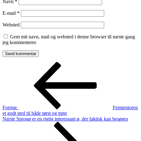
Navn
*
E-mail
*
Websted
Gem mit navn, mail og websted i denne browser til næste gang
jeg kommenterer.
Indlægsnavigation
Forrige
indlæg
Forrige
Fermentoren
et godt sted til både tørst og trøst
Næste
Næste
Sprogø er en rigtig interessant ø, der faktisk kan besøges
indlæg