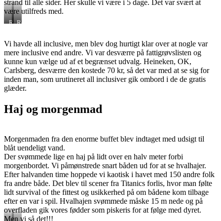
strand til alle sider. Her skulle vi være i 5 dage. Det var svært at
være utilfreds med.
Resortet
Resortet
Vi havde all inclusive, men blev dog hurtigt klar over at nogle var
mere inclusive end andre. Vi var desværre på fattigrøvslisten og
kunne kun vælge ud af et begrænset udvalg. Heineken, OK,
Carlsberg, desværre den kostede 70 kr, så det var med at se sig for
inden man, som urutineret all inclusiver gik ombord i de de gratis
glæder.
Haj og morgenmad
Morgenmaden fra den enorme buffet blev indtaget med udsigt til
blåt uendeligt vand.
Der svømmede lige en haj på lidt over en halv meter forbi
morgenbordet. Vi påmønstrede snart båden ud for at se hvalhajer.
Efter halvanden time hoppede vi kaotisk i havet med 150 andre folk
fra andre både. Det blev til scener fra Titanics forlis, hvor man følte
lidt survival of the fittest og usikkerhed på om bådene kom tilbage
efter en var i spil. Hvalhajen svømmede måske 15 m nede og på
overfladen gik vores fødder som piskeris for at følge med dyret.
Men vi så det!!!