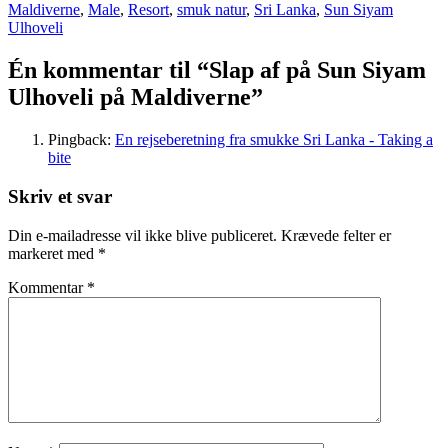
Maldiverne
,
Male
,
Resort
,
smuk natur
,
Sri Lanka
,
Sun Siyam
Ulhoveli
Én kommentar til “Slap af på Sun Siyam
Ulhoveli på Maldiverne”
Pingback:
En rejseberetning fra smukke Sri Lanka - Taking a
bite
Skriv et svar
Din e-mailadresse vil ikke blive publiceret.
Krævede felter er
markeret med
*
Kommentar
*