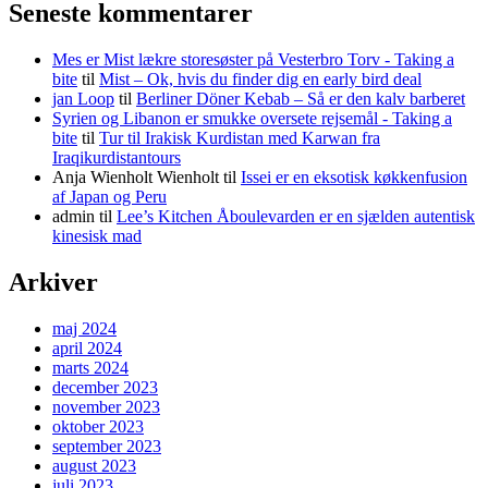
Seneste kommentarer
Mes er Mist lækre storesøster på Vesterbro Torv - Taking a
bite
til
Mist – Ok, hvis du finder dig en early bird deal
jan Loop
til
Berliner Döner Kebab – Så er den kalv barberet
Syrien og Libanon er smukke oversete rejsemål - Taking a
bite
til
Tur til Irakisk Kurdistan med Karwan fra
Iraqikurdistantours
Anja Wienholt Wienholt
til
Issei er en eksotisk køkkenfusion
af Japan og Peru
admin
til
Lee’s Kitchen Åboulevarden er en sjælden autentisk
kinesisk mad
Arkiver
maj 2024
april 2024
marts 2024
december 2023
november 2023
oktober 2023
september 2023
august 2023
juli 2023