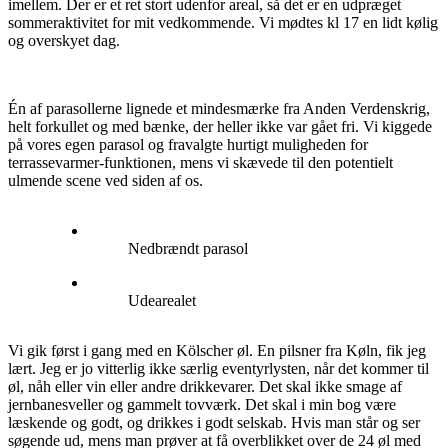
imellem. Der er et ret stort udenfor areal, så det er en udpræget
sommeraktivitet for mit vedkommende. Vi mødtes kl 17 en lidt kølig
og overskyet dag.
Én af parasollerne lignede et mindesmærke fra Anden Verdenskrig,
helt forkullet og med bænke, der heller ikke var gået fri. Vi kiggede
på vores egen parasol og fravalgte hurtigt muligheden for
terrassevarmer-funktionen, mens vi skævede til den potentielt
ulmende scene ved siden af os.
Nedbrændt parasol
Udearealet
Vi gik først i gang med en Kölscher øl. En pilsner fra Køln, fik jeg
lært. Jeg er jo vitterlig ikke særlig eventyrlysten, når det kommer til
øl, nåh eller vin eller andre drikkevarer. Det skal ikke smage af
jernbanesveller og gammelt tovværk. Det skal i min bog være
læskende og godt, og drikkes i godt selskab. Hvis man står og ser
søgende ud, mens man prøver at få overblikket over de 24 øl med