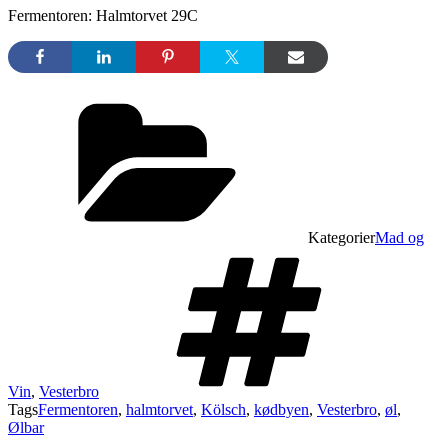
Fermentoren: Halmtorvet 29C
Kategorier
Mad og
Vin
,
Vesterbro
Tags
Fermentoren
,
halmtorvet
,
Kölsch
,
kødbyen
,
Vesterbro
,
øl
,
Ølbar