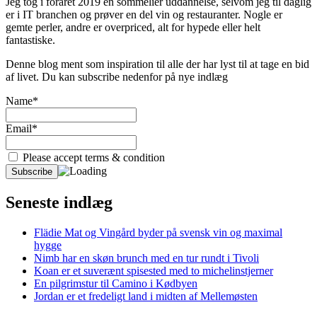
Jeg tog i foråret 2019 en sommelier uddannelse, selvom jeg til daglig
er i IT branchen og prøver en del vin og restauranter. Nogle er
gemte perler, andre er overpriced, alt for hypede eller helt
fantastiske.
Denne blog ment som inspiration til alle der har lyst til at tage en bid
af livet. Du kan subscribe nedenfor på nye indlæg
Name*
Email*
Please accept terms & condition
Seneste indlæg
Flädie Mat og Vingård byder på svensk vin og maximal
hygge
Nimb har en skøn brunch med en tur rundt i Tivoli
Koan er et suverænt spisested med to michelinstjerner
En pilgrimstur til Camino i Kødbyen
Jordan er et fredeligt land i midten af Mellemøsten