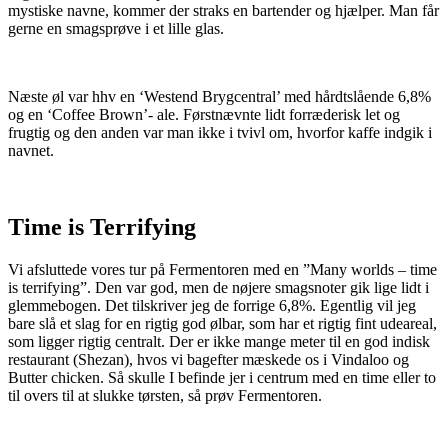
mystiske navne, kommer der straks en bartender og hjælper. Man får
gerne en smagsprøve i et lille glas.
Næste øl var hhv en ‘Westend Brygcentral’ med hårdtslående 6,8%
og en ‘Coffee Brown’- ale. Førstnævnte lidt forræderisk let og
frugtig og den anden var man ikke i tvivl om, hvorfor kaffe indgik i
navnet.
Time is Terrifying
Vi afsluttede vores tur på Fermentoren med en ”Many worlds – time
is terrifying”. Den var god, men de nøjere smagsnoter gik lige lidt i
glemmebogen. Det tilskriver jeg de forrige 6,8%. Egentlig vil jeg
bare slå et slag for en rigtig god ølbar, som har et rigtig fint udeareal,
som ligger rigtig centralt. Der er ikke mange meter til en god indisk
restaurant (Shezan), hvos vi bagefter mæskede os i Vindaloo og
Butter chicken. Så skulle I befinde jer i centrum med en time eller to
til overs til at slukke tørsten, så prøv Fermentoren.