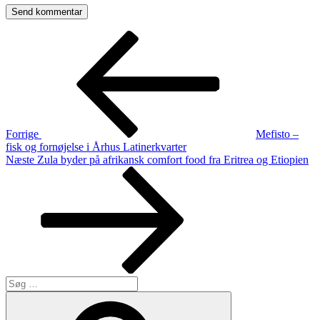
Indlægsnavigation
Forrige
indlæg
Forrige
Mefisto –
fisk og fornøjelse i Århus Latinerkvarter
Næste
Næste
Zula byder på afrikansk comfort food fra Eritrea og Etiopien
indlæg
Søg
efter:
Søg