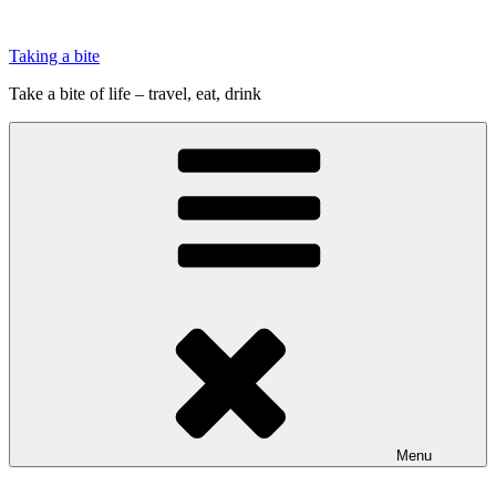
Videre
til
Taking a bite
indhold
Take a bite of life – travel, eat, drink
Menu