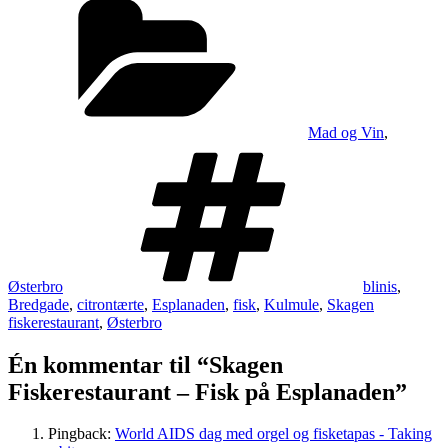
Mad og Vin
,
Tags
Østerbro
blinis
,
Bredgade
,
citrontærte
,
Esplanaden
,
fisk
,
Kulmule
,
Skagen
fiskerestaurant
,
Østerbro
Én kommentar til “Skagen
Fiskerestaurant – Fisk på Esplanaden”
Pingback:
World AIDS dag med orgel og fisketapas - Taking