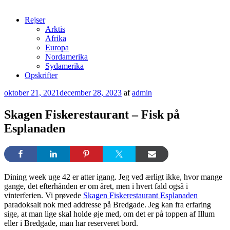
Rejser
Arktis
Afrika
Europa
Nordamerika
Sydamerika
Opskrifter
Udgivet
oktober 21, 2021
december 28, 2023
af
admin
den
Skagen Fiskerestaurant – Fisk på
Esplanaden
Dining week uge 42 er atter igang. Jeg ved ærligt ikke, hvor mange
gange, det efterhånden er om året, men i hvert fald også i
vinterferien. Vi prøvede
Skagen Fiskerestaurant Esplanaden
paradoksalt nok med addresse på Bredgade. Jeg kan fra erfaring
sige, at man lige skal holde øje med, om det er på toppen af Illum
eller i Bredgade, man har reserveret bord.