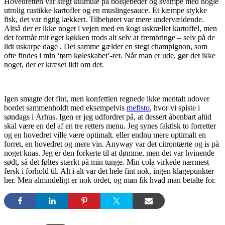
Hovedretten var stegt kulmule på bolsjebeder og svampe med nogle
utrolig rustikke kartofler og en muslingesauce. Et kæmpe stykke
fisk, det var rigtig lækkert. Tilbehøret var mere undervældende.
Altså der er ikke noget i vejen med en kogt uskrællet kartoffel, men
det formår mit eget køkken trods alt selv at frembringe – selv på de
lidt uskarpe dage . Det samme gælder en stegt champignon, som
ofte findes i min ‘tøm køleskabet’-ret. Når man er ude, gør det ikke
noget, der er kræset lidt om det.
Igen smagte det fint, men konfettien regnede ikke mentalt udover
bordet sammenholdt med eksempelvis
mefisto
, hvor vi spiste i
søndags i Århus. Igen er jeg udfordret på, at dessert åbenbart altid
skal være en del af en tre retters menu. Jeg synes faktisk to forretter
og en hovedret ville være optimalt. eller endnu mere optimalt en
forret, en hovedret og mere vin. Anyway var det citrontærte og is på
noget knas. Jeg er den forkerte til at dømme, men det var hvinende
sødt, så det føltes stærkt på min tunge. Min cola virkede nærmest
fersk i forhold til. Alt i alt var det hele fint nok, ingen klagepunkter
her. Men almindeligt er nok ordet, og man fik hvad man betalte for.
Kategorier