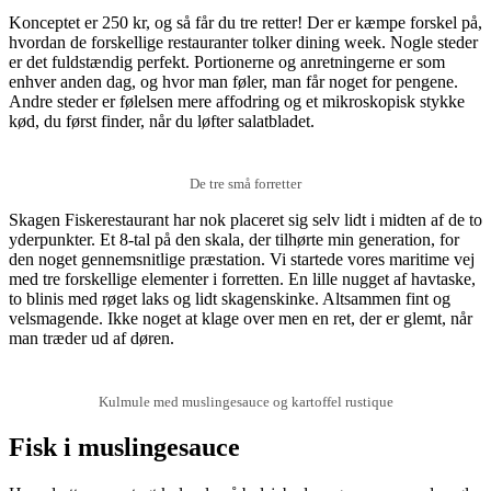
Konceptet er 250 kr, og så får du tre retter! Der er kæmpe forskel på,
hvordan de forskellige restauranter tolker dining week. Nogle steder
er det fuldstændig perfekt. Portionerne og anretningerne er som
enhver anden dag, og hvor man føler, man får noget for pengene.
Andre steder er følelsen mere affodring og et mikroskopisk stykke
kød, du først finder, når du løfter salatbladet.
De tre små forretter
Skagen Fiskerestaurant har nok placeret sig selv lidt i midten af de to
yderpunkter. Et 8-tal på den skala, der tilhørte min generation, for
den noget gennemsnitlige præstation. Vi startede vores maritime vej
med tre forskellige elementer i forretten. En lille nugget af havtaske,
to blinis med røget laks og lidt skagenskinke. Altsammen fint og
velsmagende. Ikke noget at klage over men en ret, der er glemt, når
man træder ud af døren.
Kulmule med muslingesauce og kartoffel rustique
Fisk i muslingesauce