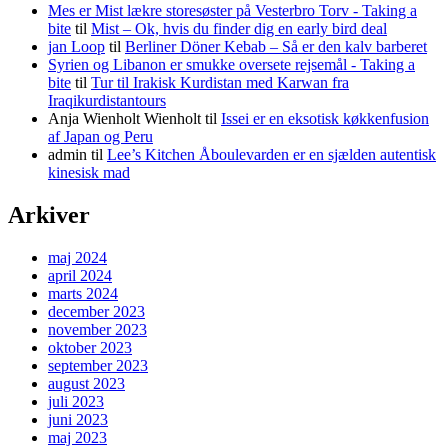
Mes er Mist lækre storesøster på Vesterbro Torv - Taking a
bite
til
Mist – Ok, hvis du finder dig en early bird deal
jan Loop
til
Berliner Döner Kebab – Så er den kalv barberet
Syrien og Libanon er smukke oversete rejsemål - Taking a
bite
til
Tur til Irakisk Kurdistan med Karwan fra
Iraqikurdistantours
Anja Wienholt Wienholt
til
Issei er en eksotisk køkkenfusion
af Japan og Peru
admin
til
Lee’s Kitchen Åboulevarden er en sjælden autentisk
kinesisk mad
Arkiver
maj 2024
april 2024
marts 2024
december 2023
november 2023
oktober 2023
september 2023
august 2023
juli 2023
juni 2023
maj 2023