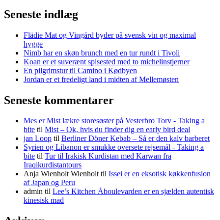
Seneste indlæg
Flädie Mat og Vingård byder på svensk vin og maximal
hygge
Nimb har en skøn brunch med en tur rundt i Tivoli
Koan er et suverænt spisested med to michelinstjerner
En pilgrimstur til Camino i Kødbyen
Jordan er et fredeligt land i midten af Mellemøsten
Seneste kommentarer
Mes er Mist lækre storesøster på Vesterbro Torv - Taking a
bite
til
Mist – Ok, hvis du finder dig en early bird deal
jan Loop
til
Berliner Döner Kebab – Så er den kalv barberet
Syrien og Libanon er smukke oversete rejsemål - Taking a
bite
til
Tur til Irakisk Kurdistan med Karwan fra
Iraqikurdistantours
Anja Wienholt Wienholt
til
Issei er en eksotisk køkkenfusion
af Japan og Peru
admin
til
Lee’s Kitchen Åboulevarden er en sjælden autentisk
kinesisk mad