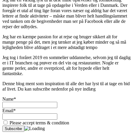
inspirere folk til at tage på opdagelse i Verden eller i Danmark. Der
foregår et utal af ting lige foran vores næser og aldrig har det været
lettere at finde aktiviteter – måske man bliver helt handlingslammet
ved tanken om de begivenheder man ser på Facebook eller alle de
rejser der udbydes.
Jeg har en kæmpe passion for at rejse og bruger sikkert alt for
mange penge på det, men jeg tænker at jeg køber minder og så må
lejligheden blive afdraget i et mere adstadigt tempo
Jeg tog i foråret 2019 en sommelier uddannelse, selvom jeg til daglig
er i IT branchen og prøver en del vin og restauranter. Nogle er
gemte perler, andre er overpriced, alt for hypede eller helt
fantastiske.
Denne blog ment som inspiration til alle der har lyst til at tage en bid
af livet. Du kan subscribe nedenfor på nye indlæg
Name*
Email*
Please accept terms & condition