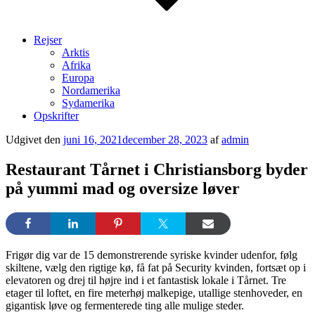
Rejser
Arktis
Afrika
Europa
Nordamerika
Sydamerika
Opskrifter
Udgivet den
juni 16, 2021
december 28, 2023
af
admin
Restaurant Tårnet i Christiansborg byder
på yummi mad og oversize løver
Frigør dig var de 15 demonstrerende syriske kvinder udenfor, følg
skiltene, vælg den rigtige kø, få fat på Security kvinden, fortsæt op i
elevatoren og drej til højre ind i et fantastisk lokale i Tårnet. Tre
etager til loftet, en fire meterhøj malkepige, utallige stenhoveder, en
gigantisk løve og fermenterede ting alle mulige steder.