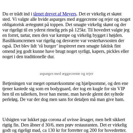
Du er trådt ind i
tårnet drevet af Meyers
. Det er virkelig et skønt
sted. Vi valgte alle hvide asparges med æggecreme og rejer og noget
obligatorisk ærtegrønt på toppen. Det smagte virkelig skønt og der
var rigeligt til en yderst rimelig pris på 125kr. Til hovedret valgte jeg
en forret, tartar, men den var kæmpe og virkelig bygget i højden.
Basilikumcremen var rigelig og desværre var vesterhavsosten der
også. Det blev lidt ‘rå burger’ inspireret men smagte faktisk fint
omend jeg godt kunne have brugt noget syrligt, kapers, pickles eller
noget i den traditionelle dur.
asparges med æggecreme og rejer
Betjeningen var meget opmærksomme og hjælpsomme, og den ene
tjener kastede sig som en bodyguard, der tog en kugle for sin VIP
hen til en tallerken, hvor han mente, man havde glemt det syltede
perleløg. De var der dog men sans for detaljen må man give ham.
Udsigten var lukket pga corona af uvisse årsager, men helt sikkert
rigtig fin. Den åbner d 30/6, men prøv restauranten. Det er virkelig
godt og rigeligt mad, ca 130 kr for forretter og 200 for hovedretter.