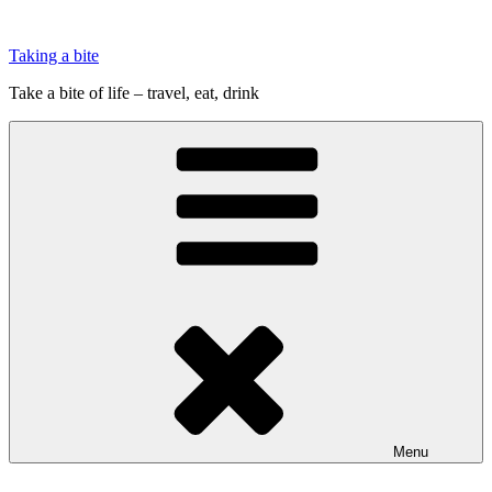
Videre
til
Taking a bite
indhold
Take a bite of life – travel, eat, drink
Menu