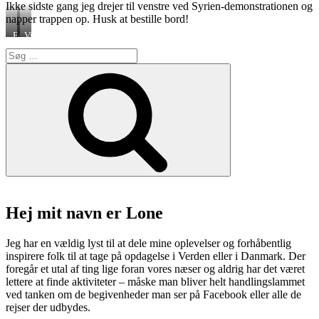
Ikke sidste gang jeg drejer til venstre ved Syrien-demonstrationen og
napper trappen op. Husk at bestille bord!
Fermentering
View
og
fra
Søg
løve
restauranten
efter:
Søg
Hej mit navn er Lone
Jeg har en vældig lyst til at dele mine oplevelser og forhåbentlig
inspirere folk til at tage på opdagelse i Verden eller i Danmark. Der
foregår et utal af ting lige foran vores næser og aldrig har det været
lettere at finde aktiviteter – måske man bliver helt handlingslammet
ved tanken om de begivenheder man ser på Facebook eller alle de
rejser der udbydes.