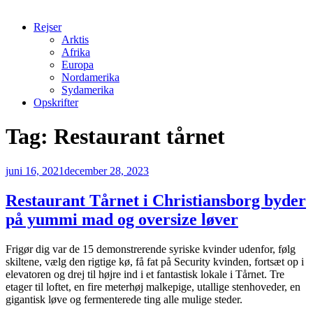
Rejser
Arktis
Afrika
Europa
Nordamerika
Sydamerika
Opskrifter
Tag:
Restaurant tårnet
Udgivet
juni 16, 2021
december 28, 2023
den
Restaurant Tårnet i Christiansborg byder
på yummi mad og oversize løver
Frigør dig var de 15 demonstrerende syriske kvinder udenfor, følg
skiltene, vælg den rigtige kø, få fat på Security kvinden, fortsæt op i
elevatoren og drej til højre ind i et fantastisk lokale i Tårnet. Tre
etager til loftet, en fire meterhøj malkepige, utallige stenhoveder, en
gigantisk løve og fermenterede ting alle mulige steder.