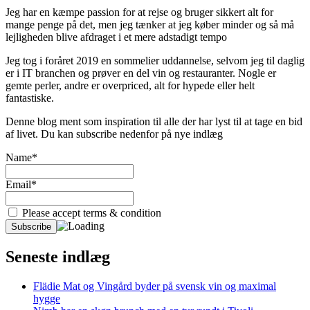
Jeg har en kæmpe passion for at rejse og bruger sikkert alt for
mange penge på det, men jeg tænker at jeg køber minder og så må
lejligheden blive afdraget i et mere adstadigt tempo
Jeg tog i foråret 2019 en sommelier uddannelse, selvom jeg til daglig
er i IT branchen og prøver en del vin og restauranter. Nogle er
gemte perler, andre er overpriced, alt for hypede eller helt
fantastiske.
Denne blog ment som inspiration til alle der har lyst til at tage en bid
af livet. Du kan subscribe nedenfor på nye indlæg
Name*
Email*
Please accept terms & condition
Seneste indlæg
Flädie Mat og Vingård byder på svensk vin og maximal
hygge