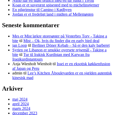
Nimb har en skøn brunch med en tur rundt i Tivoli
Koan er et suverænt spisested med to michelinstjerner
En pilgrimstur til Camino i Kødbyen
Jordan er et fredeligt land i midten af Mellemøsten
Seneste kommentarer
Mes er Mist lækre storesøster på Vesterbro Torv - Taking a
bite
til
Mist – Ok, hvis du finder dig en early bird deal
jan Loop
til
Berliner Döner Kebab – Så er den kalv barberet
Syrien og Libanon er smukke oversete rejsemål - Taking a
bite
til
Tur til Irakisk Kurdistan med Karwan fra
Iraqikurdistantours
Anja Wienholt Wienholt
til
Issei er en eksotisk køkkenfusion
af Japan og Peru
admin
til
Lee’s Kitchen Åboulevarden er en sjælden autentisk
kinesisk mad
Arkiver
maj 2024
april 2024
marts 2024
december 2023