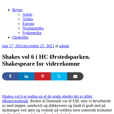
Rejser
Arktis
Afrika
Europa
Nordamerika
Sydamerika
Opskrifter
Udgivet
juni 17, 2021
december 23, 2021
af
admin
den
Shakes vol 6 i HC Ørstedsparken.
Shakespeare for viderekomne
Shakes vol 6 er endnu en af de gratis glæder,der er årligt
tilbagevendende
. Resten af Danmark var til EM, men vi bevæbnede
os med tæpper, sandwich og drikkevarer og fandt et godt sted på
skråningen ved søen og ventede på verdens mest outrerede kostumer