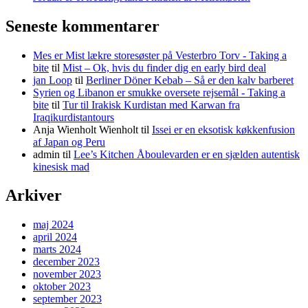
Seneste kommentarer
Mes er Mist lækre storesøster på Vesterbro Torv - Taking a
bite
til
Mist – Ok, hvis du finder dig en early bird deal
jan Loop
til
Berliner Döner Kebab – Så er den kalv barberet
Syrien og Libanon er smukke oversete rejsemål - Taking a
bite
til
Tur til Irakisk Kurdistan med Karwan fra
Iraqikurdistantours
Anja Wienholt Wienholt
til
Issei er en eksotisk køkkenfusion
af Japan og Peru
admin
til
Lee’s Kitchen Åboulevarden er en sjælden autentisk
kinesisk mad
Arkiver
maj 2024
april 2024
marts 2024
december 2023
november 2023
oktober 2023
september 2023