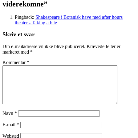
viderekomne”
Pingback:
Shakespeare i Botanisk have med after hours
theater - Taking a bite
Skriv et svar
Din e-mailadresse vil ikke blive publiceret.
Krævede felter er
markeret med
*
Kommentar
*
Navn
*
E-mail
*
Websted