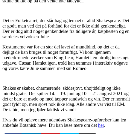
skulle dukke op på den velkendte ladcykel.
Det er Folketeatret, der står bag og temaet er altid Shakespeare. Det
er godt, man ved det på forhånd for det er ikke altid genkendeligt.
Der er dog altid noget genkendelse fra tidligere år, kæphesten og en
særdeles velvoksen Julie.
Kostumerne var for en stor del lavet af mundbind, og det er da
dejligt de kan bruges til noget fornuftigt. Vi kom igennem
hæderkronede værker som King Lear, Hamlet i en utrolig incestuøs
udgave, Cæsar, Hamlet igen, trold kan tæmmes i interaktiv udgave
og vores kære Julie sammen med sin Romeo.
Shakes er skabet, charmerende, skidesjovt, uhøjtideligt og ikke
mindst gratis. Det spiller 14. – 19. juni og 10. – 21. august 2021 og
det er bare at møde op med tæpper sandwich og vin. Der er normalt
godt fyldt op, men sjovt nok ikke idag. Alle andre var vist til EM.
De tabte, men jeg føler faktisk vi vandt.
Hvis du vil opleve mere udendørs Shakespeare-opførelser kan jeg
anbefale Botanisk have. Du kan læse mere om det
her
.