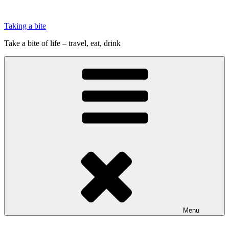
Videre
til
Taking a bite
indhold
Take a bite of life – travel, eat, drink
Menu