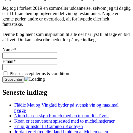
Jeg tog i foråret 2019 en sommelier uddannelse, selvom jeg til daglig
er i IT branchen og prøver en del vin og restauranter. Nogle er
gemte perler, andre er overpriced, alt for hypede eller helt
fantastiske.
Denne blog ment som inspiration til alle der har lyst til at tage en bid
af livet. Du kan subscribe nedenfor på nye indlæg
Name*
Email*
Please accept terms & condition
Seneste indlæg
Flädie Mat og Vingård byder på svensk vin og maximal
hygge
Nimb har en skøn brunch med en tur rundt i Tivoli
Koan er et suverænt spisested med to michelinstjerner
En pilgrimstur til Camino i Kødbyen
Jordan er et fredeligt land i midten af Mellemøsten