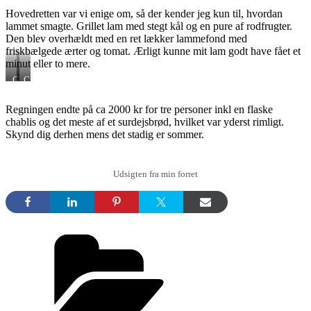
skinke
sauce
Hovedretten var vi enige om, så der kender jeg kun til, hvordan
og
nage
lammet smagte. Grillet lam med stegt kål og en pure af rodfrugter.
ost
Den blev overhældt med en ret lækker lammefond med
friskbælgede ærter og tomat. Ærligt kunne mit lam godt have fået et
minut eller to mere.
Grillet
Chablis
lam
Regningen endte på ca 2000 kr for tre personer inkl en flaske
chablis og det meste af et surdejsbrød, hvilket var yderst rimligt.
Skynd dig derhen mens det stadig er sommer.
Udsigten fra min forret
Kategorier