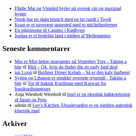
Flädie Mat og Vingård byder på svensk vin og maximal
hygge
Nimb har en skøn brunch med en tur rundt i Tivoli
Koan er et suverænt spisested med to michelinstjerner
En pilgrimstur til Camino i Kødbyen
Jordan er et fredeligt land i midten af Mellemøsten
Seneste kommentarer
Mes er Mist lækre storesøster på Vesterbro Torv - Taking a
bite
til
Mist – Ok, hvis du finder dig en early bird deal
jan Loop
til
Berliner Döner Kebab – Så er den kalv barberet
Syrien og Libanon er smukke oversete rejsemål - Taking a
bite
til
Tur til Irakisk Kurdistan med Karwan fra
Iraqikurdistantours
Anja Wienholt Wienholt
til
Issei er en eksotisk køkkenfusion
af Japan og Peru
admin
til
Lee’s Kitchen Åboulevarden er en sjælden autentisk
kinesisk mad
Arkiver