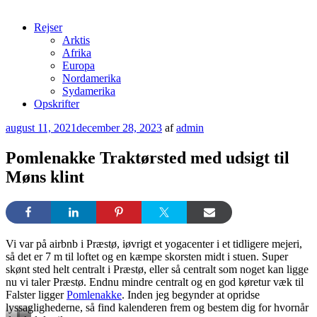
Rejser
Arktis
Afrika
Europa
Nordamerika
Sydamerika
Opskrifter
Udgivet
august 11, 2021
december 28, 2023
af
admin
den
Pomlenakke Traktørsted med udsigt til
Møns klint
Vi var på airbnb i Præstø, iøvrigt et yogacenter i et tidligere mejeri,
så det er 7 m til loftet og en kæmpe skorsten midt i stuen. Super
skønt sted helt centralt i Præstø, eller så centralt som noget kan ligge
nu vi taler Præstø. Endnu mindre centralt og en god køretur væk til
Falster ligger
Pomlenakke
. Inden jeg begynder at opridse
lyssaglighederne, så find kalenderen frem og bestem dig for hvornår