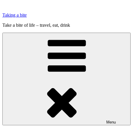
Videre
til
Taking a bite
indhold
Take a bite of life – travel, eat, drink
Menu