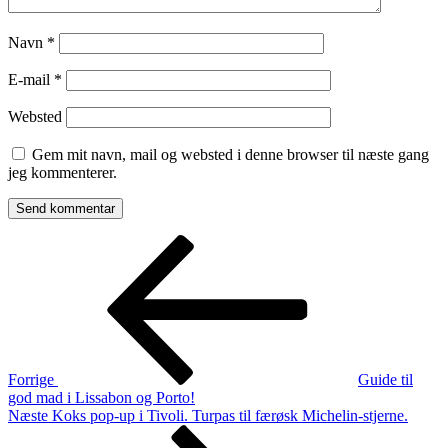
Navn
*
E-mail
*
Websted
Gem mit navn, mail og websted i denne browser til næste gang
jeg kommenterer.
Indlægsnavigation
Forrige
indlæg
Forrige
Guide til
god mad i Lissabon og Porto!
Næste
Næste
Koks pop-up i Tivoli. Turpas til færøsk Michelin-stjerne.
indlæg