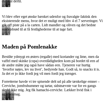
du skal dertil.
Vue
Saltede
Udsigt
fra
mandler
til
gårdhaven
klintens
Vi blev efter eget ønske bænket udenfor og fravalgte faktisk den
bagside
eksisterende menu, hvor det er muligt med hhv 4 el 7 serveringer. Vi
gik off piste på a la carten. Lidt mandler og oliven og det bedste
surdejsbrød til at få festlighederne til at tage fart.
Østers
Møens
med
klint
koriander
Maden på Pomlenakke
og
lime
Bestilte ydmygt en østers (regalle) med koriander og lime, men da
vaffel med skinke (copa) overdådigheden kom på bordet til een af
de andre måtte jeg også have sådan een. Tjeneren var hurtig
‘hvorfor nøjes, lev nu livet’, bedyrede han. Godt så, to snacks it is.
Ja det er jo ikke fordi jeg vil men fordi jeg trænger.
Forretterne havde vi tre spisende delt ud på alle tænkelige emner –
Cerviche, jomfruhummer og tartar, sidstnævnte var for en gangs
skyld ikke mig. Jeg fik hamachi-cerviche. Lækker hvid fisk i
agurkesmag.
Vaffel
Cerviche
Jomfruhummer
Tartar
med
på