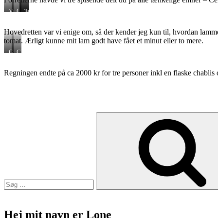
Vaffel
Cerviche
Jomfruhummer
Tartar
med
på
skinke
sauce
Hovedretten var vi enige om, så der kender jeg kun til, hvordan lamm
og
nage
tomat. Ærligt kunne mit lam godt have fået et minut eller to mere.
ost
Grillet
Chablis
lam
Regningen endte på ca 2000 kr for tre personer inkl en flaske chablis 
Søg
efter:
Hej mit navn er Lone