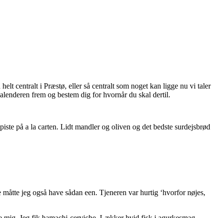
helt centralt i Præstø, eller så centralt som noget kan ligge nu vi taler
kalenderen frem og bestem dig for hvornår du skal dertil.
piste på a la carten. Lidt mandler og oliven og det bedste surdejsbrød
 måtte jeg også have sådan een. Tjeneren var hurtig ‘hvorfor nøjes,
ke mig. Jeg fik hamachi-cerviche. Lækker hvid fisk i agurkesmag.