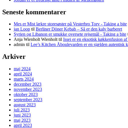
Seneste kommentarer
Mes er Mist lækre storesøster på Vesterbro Torv - Taking a bite
jan Loop
til
Berliner Döner Kebab – Så er den kalv barberet
Syrien og Libanon er smukke oversete rejsemål - Taking a bite
Anja Wienholt Wienholt
til
Issei er en eksotisk køkkenfusion a
admin
til
Lee’s Kitchen Åboulevarden er en sjælden autentisk 
Arkiver
maj 2024
april 2024
marts 2024
december 2023
november 2023
oktober 2023
september 2023
august 2023
juli 2023
juni 2023
maj 2023
april 2023