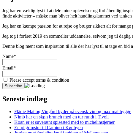
Jeg har en vældig lyst til at dele mine oplevelser og forhåbentlig inspir
finde aktiviteter – måske man bliver helt handlingslammet ved tanken
Jeg har en kæmpe passion for at rejse og bruger sikkert alt for mange
Jeg tog i foråret 2019 en sommelier uddannelse, selvom jeg til daglig er
Denne blog ment som inspiration til alle der har lyst til at tage en bi
Name*
Email*
Please accept terms & condition
Seneste indlæg
Flädie Mat og Vingård byder på svensk vin og maximal hygge
Nimb har en skøn brunch med en tur rundt i Tivoli
Koan er et suverænt spisested med to michelinstjerner
En pilgrimstur til Camino i Kødbyen
Jordan er et fredeligt land i midten af Mellemøsten