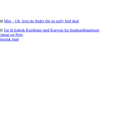
til
Mist – Ok, hvis du finder dig en early bird deal
til
Tur til Irakisk Kurdistan med Karwan fra Iraqikurdistantours
f Japan og Peru
kinesisk mad