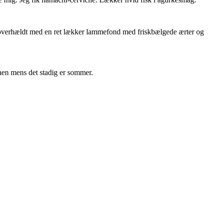
ev overhældt med en ret lækker lammefond med friskbælgede ærter og
rhen mens det stadig er sommer.