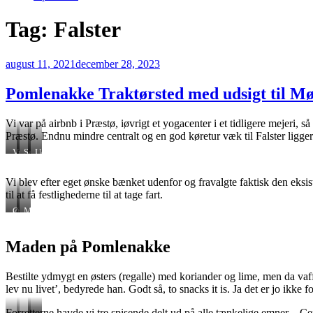
Tag:
Falster
Udgivet
august 11, 2021
december 28, 2023
den
Pomlenakke Traktørsted med udsigt til Mø
Vi var på airbnb i Præstø, iøvrigt et yogacenter i et tidligere mejeri, s
Præstø. Endnu mindre centralt og en god køretur væk til Falster ligge
Vue
Saltede
Udsigt
fra
mandler
til
gårdhaven
klintens
Vi blev efter eget ønske bænket udenfor og fravalgte faktisk den eksis
bagside
til at få festlighederne til at tage fart.
Østers
Møens
med
klint
koriander
Maden på Pomlenakke
og
lime
Bestilte ydmygt en østers (regalle) med koriander og lime, men da vaf
lev nu livet’, bedyrede han. Godt så, to snacks it is. Ja det er jo ikke f
Forretterne havde vi tre spisende delt ud på alle tænkelige emner – C