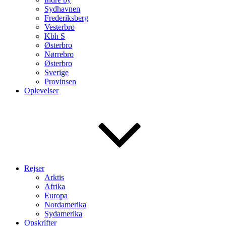
Sydhavnen
Frederiksberg
Vesterbro
Kbh S
Østerbro
Nørrebro
Østerbro
Sverige
Provinsen
Oplevelser
Rejser
Arktis
Afrika
Europa
Nordamerika
Sydamerika
Opskrifter