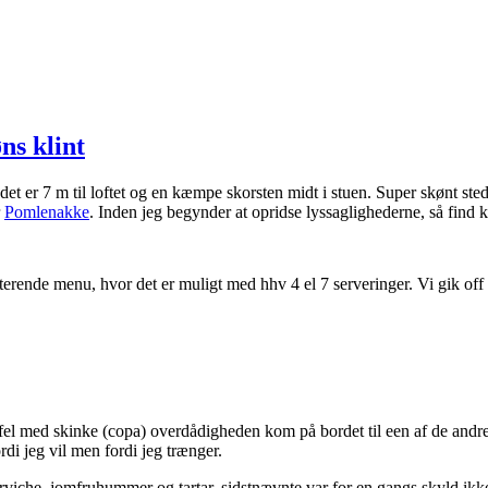
ns klint
å det er 7 m til loftet og en kæmpe skorsten midt i stuen. Super skønt sted 
r
Pomlenakke
. Inden jeg begynder at opridse lyssaglighederne, så find 
terende menu, hvor det er muligt med hhv 4 el 7 serveringer. Vi gik off 
fel med skinke (copa) overdådigheden kom på bordet til een af de andre
ordi jeg vil men fordi jeg trænger.
erviche, jomfruhummer og tartar, sidstnævnte var for en gangs skyld ik