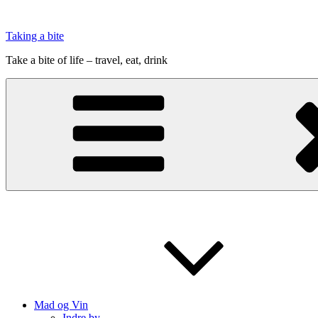
Videre
til
Taking a bite
indhold
Take a bite of life – travel, eat, drink
Mad og Vin
Indre by