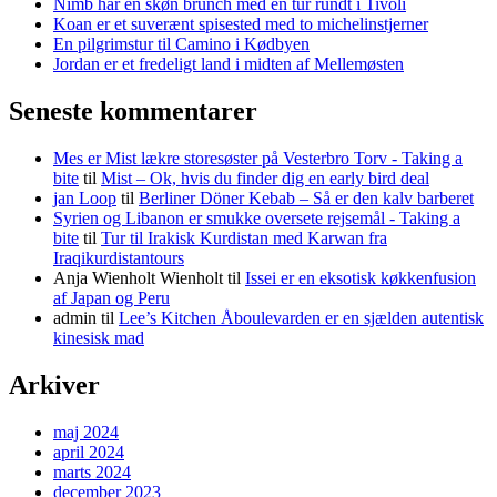
Nimb har en skøn brunch med en tur rundt i Tivoli
Koan er et suverænt spisested med to michelinstjerner
En pilgrimstur til Camino i Kødbyen
Jordan er et fredeligt land i midten af Mellemøsten
Seneste kommentarer
Mes er Mist lækre storesøster på Vesterbro Torv - Taking a
bite
til
Mist – Ok, hvis du finder dig en early bird deal
jan Loop
til
Berliner Döner Kebab – Så er den kalv barberet
Syrien og Libanon er smukke oversete rejsemål - Taking a
bite
til
Tur til Irakisk Kurdistan med Karwan fra
Iraqikurdistantours
Anja Wienholt Wienholt
til
Issei er en eksotisk køkkenfusion
af Japan og Peru
admin
til
Lee’s Kitchen Åboulevarden er en sjælden autentisk
kinesisk mad
Arkiver
maj 2024
april 2024
marts 2024
december 2023