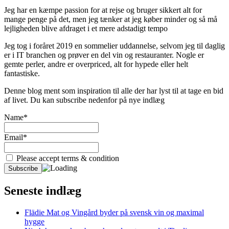
Jeg har en kæmpe passion for at rejse og bruger sikkert alt for
mange penge på det, men jeg tænker at jeg køber minder og så må
lejligheden blive afdraget i et mere adstadigt tempo
Jeg tog i foråret 2019 en sommelier uddannelse, selvom jeg til daglig
er i IT branchen og prøver en del vin og restauranter. Nogle er
gemte perler, andre er overpriced, alt for hypede eller helt
fantastiske.
Denne blog ment som inspiration til alle der har lyst til at tage en bid
af livet. Du kan subscribe nedenfor på nye indlæg
Name*
Email*
Please accept terms & condition
Seneste indlæg
Flädie Mat og Vingård byder på svensk vin og maximal
hygge