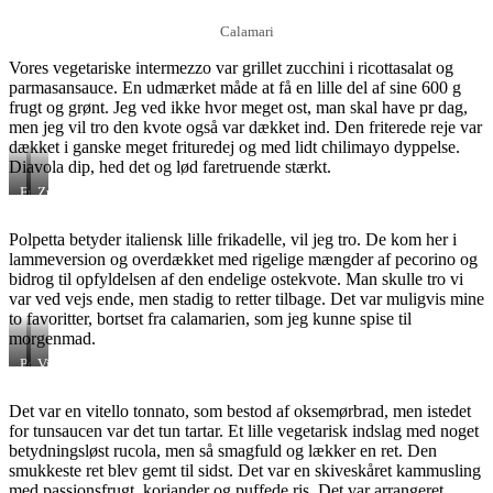
Calamari
Vores vegetariske intermezzo var grillet zucchini i ricottasalat og
parmasansauce. En udmærket måde at få en lille del af sine 600 g
frugt og grønt. Jeg ved ikke hvor meget ost, man skal have pr dag,
men jeg vil tro den kvote også var dækket ind. Den friterede reje var
dækket i ganske meget frituredej og med lidt chilimayo dyppelse.
Diavola dip, hed det og lød faretruende stærkt.
Friteret
Zucchini
scampi
Polpetta betyder italiensk lille frikadelle, vil jeg tro. De kom her i
lammeversion og overdækket med rigelige mængder af pecorino og
bidrog til opfyldelsen af den endelige ostekvote. Man skulle tro vi
var ved vejs ende, men stadig to retter tilbage. Det var muligvis mine
to favoritter, bortset fra calamarien, som jeg kunne spise til
morgenmad.
Polpetta
Vitello
med
tonnato
pecorino
Det var en vitello tonnato, som bestod af oksemørbrad, men istedet
for tunsaucen var det tun tartar. Et lille vegetarisk indslag med noget
betydningsløst rucola, men så smagfuld og lækker en ret. Den
smukkeste ret blev gemt til sidst. Det var en skiveskåret kammusling
med passionsfrugt, koriander og puffede ris. Det var arrangeret