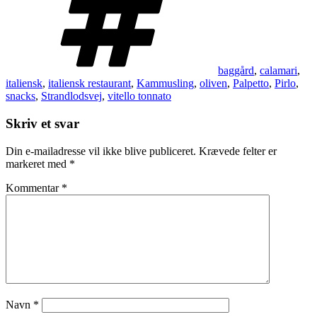
baggård
,
calamari
,
italiensk
,
italiensk restaurant
,
Kammusling
,
oliven
,
Palpetto
,
Pirlo
,
snacks
,
Strandlodsvej
,
vitello tonnato
Skriv et svar
Din e-mailadresse vil ikke blive publiceret.
Krævede felter er
markeret med
*
Kommentar
*
Navn
*