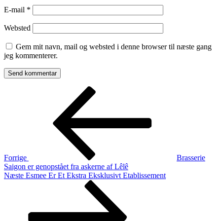
E-mail
*
Websted
Gem mit navn, mail og websted i denne browser til næste gang
jeg kommenterer.
Indlægsnavigation
Forrige
indlæg
Forrige
Brasserie
Saigon er genopstået fra askerne af Lêlê
Næste
Næste
Esmee Er Et Ekstra Eksklusivt Etablissement
indlæg