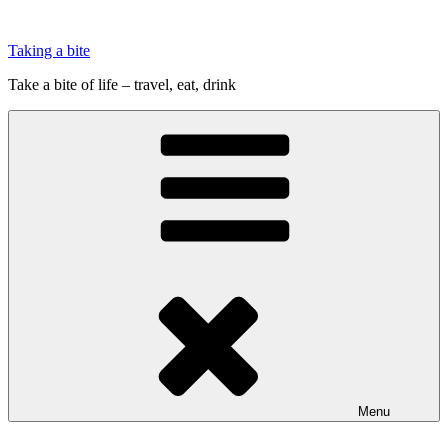
Videre
til
Taking a bite
indhold
Take a bite of life – travel, eat, drink
Menu