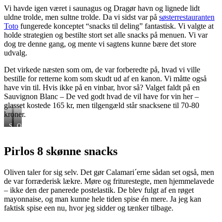
forestil
Vi havde igen været i saunagus og Dragør havn og lignede lidt
dig
uldne trolde, men sultne trolde. Da vi sidst var på
søsterrestauranten
en
sommerdaften
Toto
fungerede konceptet “snacks til deling” fantastisk. Vi valgte at
holde strategien og bestilte stort set alle snacks på menuen. Vi var
dog tre denne gang, og mente vi sagtens kunne bære det store
udvalg.
Det virkede næsten som om, de var forberedte på, hvad vi ville
bestille for retterne kom som skudt ud af en kanon. Vi måtte også
have vin til. Hvis ikke på en vinbar, hvor så? Valget faldt på en
Sauvignon Blanc – De ved godt hvad de vil have for vin her –
glasset kostede 165 kr, men tilgengæld står snacksene til 70-80
kroner.
Sauvignon
Oliven
Blanc
Pirlos 8 skønne snacks
Oliven taler for sig selv. Det gør Calamari´erne sådan set også, men
de var forræderisk lækre. Møre og friturestegte, men hjemmelavede
– ikke den der panerede postelastik. De blev fulgt af en røget
mayonnaise, og man kunne hele tiden spise én mere. Ja jeg kan
faktisk spise een nu, hvor jeg sidder og tænker tilbage.