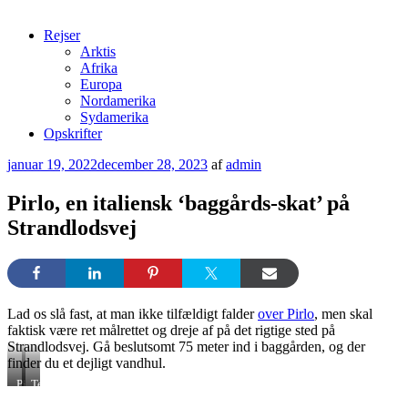
Rejser
Arktis
Afrika
Europa
Nordamerika
Sydamerika
Opskrifter
Udgivet
januar 19, 2022
december 28, 2023
af
admin
den
Pirlo, en italiensk ‘baggårds-skat’ på
Strandlodsvej
Lad os slå fast, at man ikke tilfældigt falder
over Pirlo
, men skal
faktisk være ret målrettet og dreje af på det rigtige sted på
Strandlodsvej. Gå beslutsomt 75 meter ind i baggården, og der
finder du et dejligt vandhul.
Pirlo
Terrassen
–