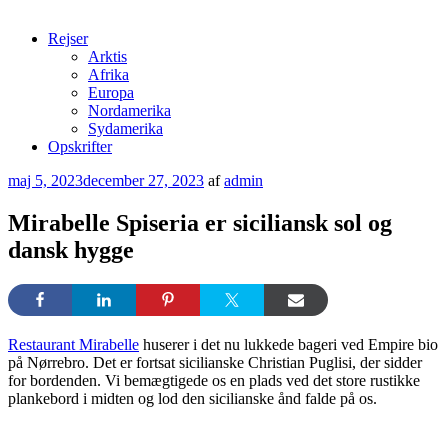
Rejser
Arktis
Afrika
Europa
Nordamerika
Sydamerika
Opskrifter
Udgivet
maj 5, 2023
december 27, 2023
af
admin
den
Mirabelle Spiseria er siciliansk sol og
dansk hygge
Restaurant Mirabelle
huserer i det nu lukkede bageri ved Empire bio
på Nørrebro. Det er fortsat sicilianske Christian Puglisi, der sidder
for bordenden. Vi bemægtigede os en plads ved det store rustikke
plankebord i midten og lod den sicilianske ånd falde på os.