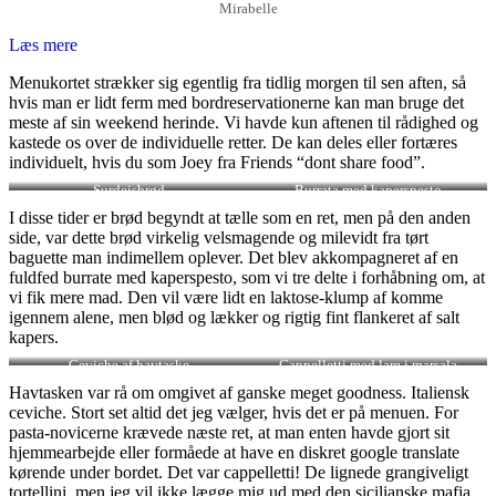
Mirabelle
Læs mere
Menukortet strækker sig egentlig fra tidlig morgen til sen aften, så
hvis man er lidt ferm med bordreservationerne kan man bruge det
meste af sin weekend herinde. Vi havde kun aftenen til rådighed og
kastede os over de individuelle retter. De kan deles eller fortæres
individuelt, hvis du som Joey fra Friends “dont share food”.
Surdejsbrød
Burrata med kaperspesto
I disse tider er brød begyndt at tælle som en ret, men på den anden
side, var dette brød virkelig velsmagende og milevidt fra tørt
baguette man indimellem oplever. Det blev akkompagneret af en
fuldfed burrate med kaperspesto, som vi tre delte i forhåbning om, at
vi fik mere mad. Den vil være lidt en laktose-klump af komme
igennem alene, men blød og lækker og rigtig fint flankeret af salt
kapers.
Ceviche af havtaske
Cappelletti med lam i marsala
Havtasken var rå om omgivet af ganske meget goodness. Italiensk
ceviche. Stort set altid det jeg vælger, hvis det er på menuen. For
pasta-novicerne krævede næste ret, at man enten havde gjort sit
hjemmearbejde eller formåede at have en diskret google translate
kørende under bordet. Det var cappelletti! De lignede grangiveligt
tortellini, men jeg vil ikke lægge mig ud med den sicilianske mafia