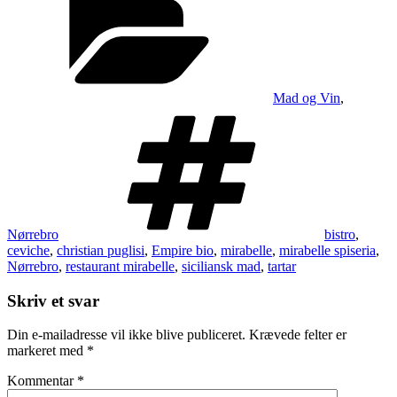
Mad og Vin
,
Tags
Nørrebro
bistro
,
ceviche
,
christian puglisi
,
Empire bio
,
mirabelle
,
mirabelle spiseria
,
Nørrebro
,
restaurant mirabelle
,
siciliansk mad
,
tartar
Skriv et svar
Din e-mailadresse vil ikke blive publiceret.
Krævede felter er
markeret med
*
Kommentar
*