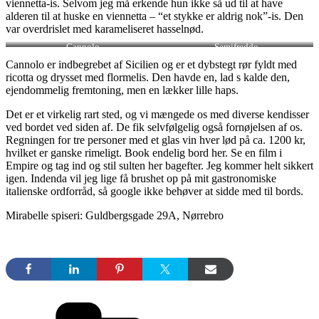
viennetta-is. Selvom jeg må erkende hun ikke så ud til at have
alderen til at huske en viennetta – “et stykke er aldrig nok”-is. Den
var overdrislet med karameliseret hasselnød.
Cannolo
Semifreddo
Cannolo er indbegrebet af Sicilien og er et dybstegt rør fyldt med
ricotta og drysset med flormelis. Den havde en, lad s kalde den,
ejendommelig fremtoning, men en lækker lille haps.
Det er et virkelig rart sted, og vi mængede os med diverse kendisser
ved bordet ved siden af. De fik selvfølgelig også fornøjelsen af os.
Regningen for tre personer med et glas vin hver lød på ca. 1200 kr,
hvilket er ganske rimeligt. Book endelig bord her. Se en film i
Empire og tag ind og stil sulten her bagefter. Jeg kommer helt sikkert
igen. Indenda vil jeg lige få brushet op på mit gastronomiske
italienske ordforråd, så google ikke behøver at sidde med til bords.
Mirabelle spiseri: Guldbergsgade 29A, Nørrebro
Kategorier