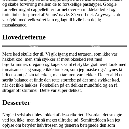
og skabe forvirring mellem de to forskellige pastatyper. Google
fortæller mig at cappelletti er formet over en middelalderhat og
tortellini er inspireret af Venus’ navle. Så ved I det. Anyways…de
var fyldt med velkrydret lam og lagt til hvile i en dejlig
marsalasauce.
Hovedretterne
Tartar
Torsk
Mere kød skulle der til. Vi gik igang med tartaren, som ikke var
hakket kød, men små stykker af mørt oksekød rørt med
brødkrummer, oregano og kapers samt et stykke gratineret torsk med
tomatsauce. Jeg smagte ikke torsken, som jeg måske også synes lå
lidt ensomt på sin tallerken, men tartaren var lækker. Det er altid en
særlig balance at finde den rette størrelse på der små stykker kød,
når det ikke hakkes. Forskellen på en delikat mundfuld og en rå
stroganoff strimmel. Dette var super delikat.
Desserter
Nogle i selskabet blev lokket af dessertkortet. Hvordan det smagte
ved jeg ikke, men de så meget tilfredse ud. Semifreddoen kan jeg
oplyse om betyder halvfrossen og tjeneren betegnede den som