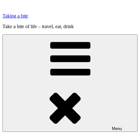
Videre
til
Taking a bite
indhold
Take a bite of life – travel, eat, drink
Menu