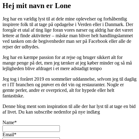
Hej mit navn er Lone
Jeg har en vældig lyst til at dele mine oplevelser og forhåbentlig
inspirere folk til at tage på opdagelse i Verden eller i Danmark. Der
foregår et utal af ting lige foran vores næser og aldrig har det været
lettere at finde aktiviteter – måske man bliver helt handlingslammet
ved tanken om de begivenheder man ser på Facebook eller alle de
rejser der udbydes.
Jeg har en kæmpe passion for at rejse og bruger sikkert alt for
mange penge på det, men jeg tænker at jeg køber minder og så må
lejligheden blive afdraget i et mere adstadigt tempo
Jeg tog i foråret 2019 en sommelier uddannelse, selvom jeg til daglig
er i IT branchen og prøver en del vin og restauranter. Nogle er
gemte perler, andre er overpriced, alt for hypede eller helt
fantastiske.
Denne blog ment som inspiration til alle der har lyst til at tage en bid
af livet. Du kan subscribe nedenfor på nye indlæg
Name*
Email*