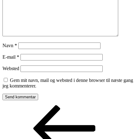
Navn
*
E-mail
*
Websted
Gem mit navn, mail og websted i denne browser til næste gang
jeg kommenterer.
Indlægsnavigation
Forrige
indlæg