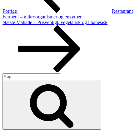
Forrige
Restaurant
Ferment – mikroorganismer og enzymer
Næste
Næste
Mahalle – Prisvenligt, vegetarisk og libanesisk
indlæg
Søg
efter:
Søg