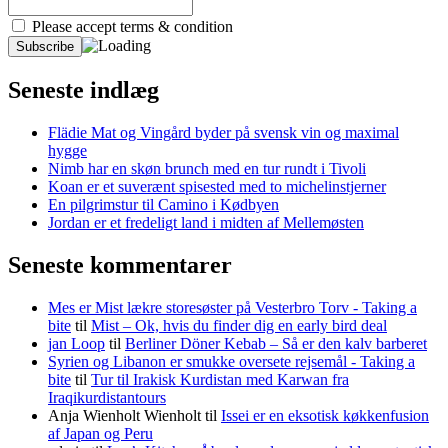
Please accept terms & condition
Seneste indlæg
Flädie Mat og Vingård byder på svensk vin og maximal
hygge
Nimb har en skøn brunch med en tur rundt i Tivoli
Koan er et suverænt spisested med to michelinstjerner
En pilgrimstur til Camino i Kødbyen
Jordan er et fredeligt land i midten af Mellemøsten
Seneste kommentarer
Mes er Mist lækre storesøster på Vesterbro Torv - Taking a
bite
til
Mist – Ok, hvis du finder dig en early bird deal
jan Loop
til
Berliner Döner Kebab – Så er den kalv barberet
Syrien og Libanon er smukke oversete rejsemål - Taking a
bite
til
Tur til Irakisk Kurdistan med Karwan fra
Iraqikurdistantours
Anja Wienholt Wienholt
til
Issei er en eksotisk køkkenfusion
af Japan og Peru