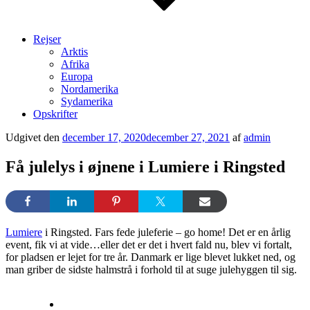
Rejser
Arktis
Afrika
Europa
Nordamerika
Sydamerika
Opskrifter
Udgivet den
december 17, 2020
december 27, 2021
af
admin
Få julelys i øjnene i Lumiere i Ringsted
Lumiere
i Ringsted. Fars fede juleferie – go home! Det er en årlig
event, fik vi at vide…eller det er det i hvert fald nu, blev vi fortalt,
for pladsen er lejet for tre år. Danmark er lige blevet lukket ned, og
man griber de sidste halmstrå i forhold til at suge julehyggen til sig.