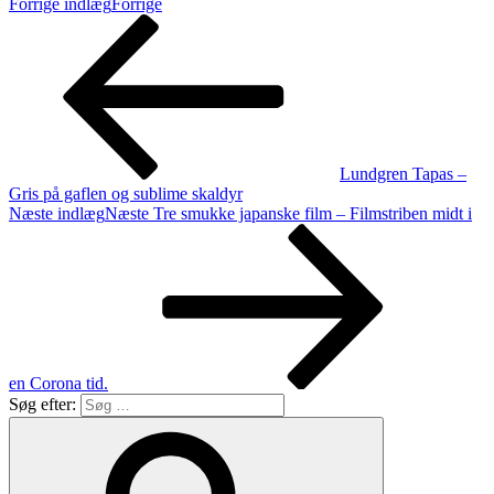
Forrige indlæg
Forrige
Lundgren Tapas –
Gris på gaflen og sublime skaldyr
Næste indlæg
Næste
Tre smukke japanske film – Filmstriben midt i
en Corona tid.
Søg efter: