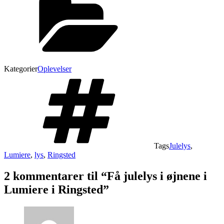
Kategorier
Oplevelser
Tags
Julelys
,
Lumiere
,
lys
,
Ringsted
2 kommentarer til “Få julelys i øjnene i
Lumiere i Ringsted”