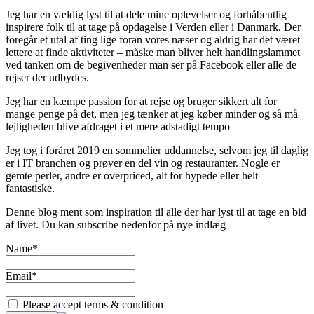
Jeg har en vældig lyst til at dele mine oplevelser og forhåbentlig
inspirere folk til at tage på opdagelse i Verden eller i Danmark. Der
foregår et utal af ting lige foran vores næser og aldrig har det været
lettere at finde aktiviteter – måske man bliver helt handlingslammet
ved tanken om de begivenheder man ser på Facebook eller alle de
rejser der udbydes.
Jeg har en kæmpe passion for at rejse og bruger sikkert alt for
mange penge på det, men jeg tænker at jeg køber minder og så må
lejligheden blive afdraget i et mere adstadigt tempo
Jeg tog i foråret 2019 en sommelier uddannelse, selvom jeg til daglig
er i IT branchen og prøver en del vin og restauranter. Nogle er
gemte perler, andre er overpriced, alt for hypede eller helt
fantastiske.
Denne blog ment som inspiration til alle der har lyst til at tage en bid
af livet. Du kan subscribe nedenfor på nye indlæg
Name*
Email*
Please accept terms & condition