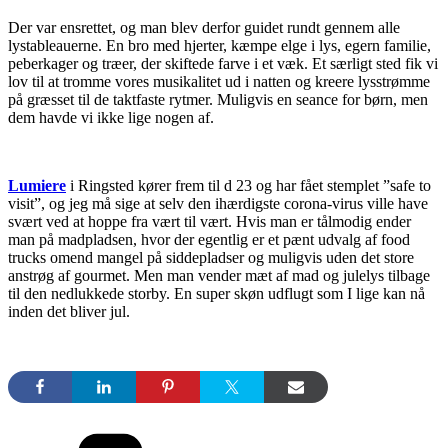
Der var ensrettet, og man blev derfor guidet rundt gennem alle
lystableauerne. En bro med hjerter, kæmpe elge i lys, egern familie,
peberkager og træer, der skiftede farve i et væk. Et særligt sted fik vi
lov til at tromme vores musikalitet ud i natten og kreere lysstrømme
på græsset til de taktfaste rytmer. Muligvis en seance for børn, men
dem havde vi ikke lige nogen af.
Lumiere
i Ringsted kører frem til d 23 og har fået stemplet ”safe to
visit”, og jeg må sige at selv den ihærdigste corona-virus ville have
svært ved at hoppe fra vært til vært. Hvis man er tålmodig ender
man på madpladsen, hvor der egentlig er et pænt udvalg af food
trucks omend mangel på siddepladser og muligvis uden det store
anstrøg af gourmet. Men man vender mæt af mad og julelys tilbage
til den nedlukkede storby. En super skøn udflugt som I lige kan nå
inden det bliver jul.