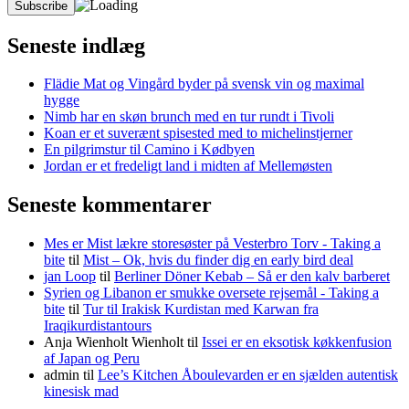
Seneste indlæg
Flädie Mat og Vingård byder på svensk vin og maximal
hygge
Nimb har en skøn brunch med en tur rundt i Tivoli
Koan er et suverænt spisested med to michelinstjerner
En pilgrimstur til Camino i Kødbyen
Jordan er et fredeligt land i midten af Mellemøsten
Seneste kommentarer
Mes er Mist lækre storesøster på Vesterbro Torv - Taking a
bite
til
Mist – Ok, hvis du finder dig en early bird deal
jan Loop
til
Berliner Döner Kebab – Så er den kalv barberet
Syrien og Libanon er smukke oversete rejsemål - Taking a
bite
til
Tur til Irakisk Kurdistan med Karwan fra
Iraqikurdistantours
Anja Wienholt Wienholt
til
Issei er en eksotisk køkkenfusion
af Japan og Peru
admin
til
Lee’s Kitchen Åboulevarden er en sjælden autentisk
kinesisk mad