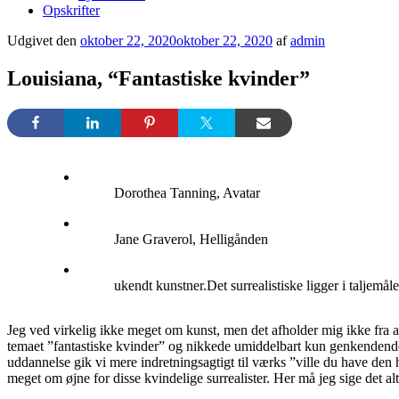
Opskrifter
Udgivet den
oktober 22, 2020
oktober 22, 2020
af
admin
Louisiana, “Fantastiske kvinder”
Dorothea Tanning, Avatar
Jane Graverol, Helligånden
ukendt kunstner.Det surrealistiske ligger i taljemåle
Jeg ved virkelig ikke meget om kunst, men det afholder mig ikke fra 
temaet ”fantastiske kvinder” og nikkede umiddelbart kun genkendende t
uddannelse gik vi mere indretningsagtigt til værks ”ville du have den
meget om øjne for disse kvindelige surrealister. Her må jeg sige det 