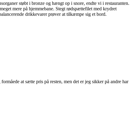
rganer støbt i bronze og hængt op i snore, endte vi i restauranten.
ks meget mere på hjemmebane. Stegt rødspættefilet med krydret
balancerende drikkevarer prøver at tilkæmpe sig et bord.
 formåede at sætte pris på resten, men det er jeg sikker på andre har