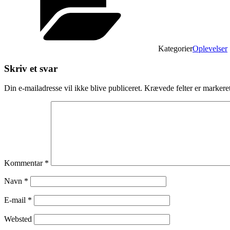
Kategorier
Oplevelser
Skriv et svar
Din e-mailadresse vil ikke blive publiceret.
Krævede felter er marker
Kommentar
*
Navn
*
E-mail
*
Websted