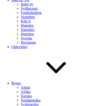
Indre by
Sydhavnen
Frederiksberg
Vesterbro
Kbh S
Østerbro
Nørrebro
Østerbro
Sverige
Provinsen
Oplevelser
Rejser
Arktis
Afrika
Europa
Nordamerika
Sydamerika