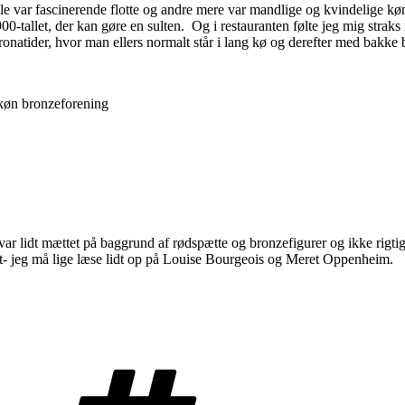
 var fascinerende flotte og andre mere var mandlige og kvindelige kønso
00-tallet, der kan gøre en sulten. Og i restauranten følte jeg mig stra
ronatider, hvor man ellers normalt står i lang kø og derefter med bakke 
skøn bronzeforening
var lidt mættet på baggrund af rødspætte og bronzefigurer og ikke rigtig
nyt- jeg må lige læse lidt op på Louise Bourgeois og Meret Oppenheim.