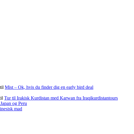
til
Mist – Ok, hvis du finder dig en early bird deal
til
Tur til Irakisk Kurdistan med Karwan fra Iraqikurdistantours
f Japan og Peru
kinesisk mad