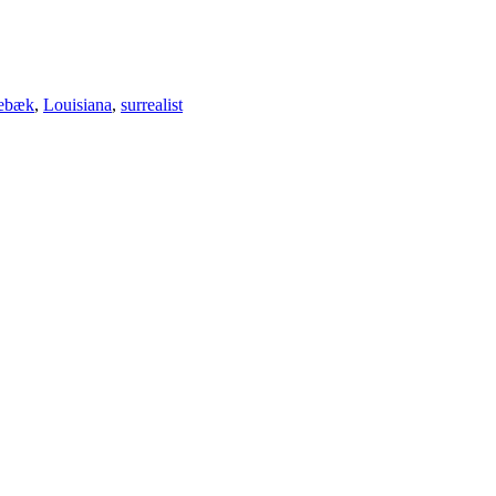
ebæk
,
Louisiana
,
surrealist