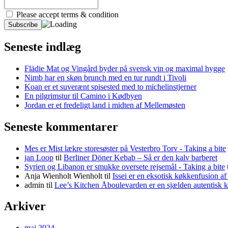
Please accept terms & condition
Seneste indlæg
Flädie Mat og Vingård byder på svensk vin og maximal hygge
Nimb har en skøn brunch med en tur rundt i Tivoli
Koan er et suverænt spisested med to michelinstjerner
En pilgrimstur til Camino i Kødbyen
Jordan er et fredeligt land i midten af Mellemøsten
Seneste kommentarer
Mes er Mist lækre storesøster på Vesterbro Torv - Taking a bite
jan Loop
til
Berliner Döner Kebab – Så er den kalv barberet
Syrien og Libanon er smukke oversete rejsemål - Taking a bite
Anja Wienholt Wienholt
til
Issei er en eksotisk køkkenfusion a
admin
til
Lee’s Kitchen Åboulevarden er en sjælden autentisk 
Arkiver
maj 2024