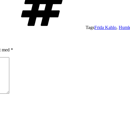
Tags
Frida Kahlo
,
Huml
et med
*