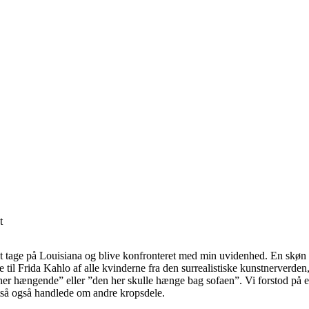
t
at tage på Louisiana og blive konfronteret med min uvidenhed. En skøn
il Frida Kahlo af alle kvinderne fra den surrealistiske kunstnerverden, 
 her hængende” eller ”den her skulle hænge bag sofaen”. Vi forstod på e
altså også handlede om andre kropsdele.