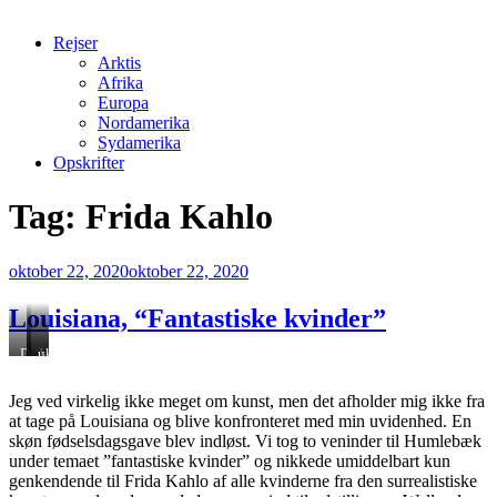
Rejser
Arktis
Afrika
Europa
Nordamerika
Sydamerika
Opskrifter
Tag:
Frida Kahlo
Udgivet
oktober 22, 2020
oktober 22, 2020
den
Louisiana, “Fantastiske kvinder”
Dorothea
Jane
ukendt
Tanning,
Graverol,
kunstner.Det
Avatar
Helligånden
surrealistiske
Jeg ved virkelig ikke meget om kunst, men det afholder mig ikke fra
ligger
at tage på Louisiana og blive konfronteret med min uvidenhed. En
i
taljemålet
skøn fødselsdagsgave blev indløst. Vi tog to veninder til Humlebæk
under temaet ”fantastiske kvinder” og nikkede umiddelbart kun
genkendende til Frida Kahlo af alle kvinderne fra den surrealistiske