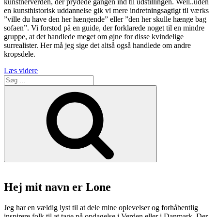
kunstnerverden, der prydede gangen ind til udstillingen. Well..uden
en kunsthistorisk uddannelse gik vi mere indretningsagtigt til værks
”ville du have den her hængende” eller ”den her skulle hænge bag
sofaen”. Vi forstod på en guide, der forklarede noget til en mindre
gruppe, at det handlede meget om øjne for disse kvindelige
surrealister. Her må jeg sige det altså også handlede om andre
kropsdele.
“Louisiana,
Læs videre
Søg
“Fantastiske
efter:
kvinder””
Søg
Hej mit navn er Lone
Jeg har en vældig lyst til at dele mine oplevelser og forhåbentlig
inspirere folk til at tage på opdagelse i Verden eller i Danmark. Der