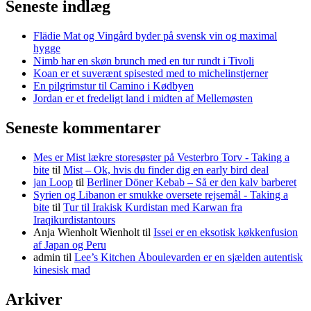
Seneste indlæg
Flädie Mat og Vingård byder på svensk vin og maximal
hygge
Nimb har en skøn brunch med en tur rundt i Tivoli
Koan er et suverænt spisested med to michelinstjerner
En pilgrimstur til Camino i Kødbyen
Jordan er et fredeligt land i midten af Mellemøsten
Seneste kommentarer
Mes er Mist lækre storesøster på Vesterbro Torv - Taking a
bite
til
Mist – Ok, hvis du finder dig en early bird deal
jan Loop
til
Berliner Döner Kebab – Så er den kalv barberet
Syrien og Libanon er smukke oversete rejsemål - Taking a
bite
til
Tur til Irakisk Kurdistan med Karwan fra
Iraqikurdistantours
Anja Wienholt Wienholt
til
Issei er en eksotisk køkkenfusion
af Japan og Peru
admin
til
Lee’s Kitchen Åboulevarden er en sjælden autentisk
kinesisk mad
Arkiver