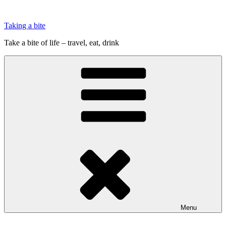
Videre
til
Taking a bite
indhold
Take a bite of life – travel, eat, drink
Menu