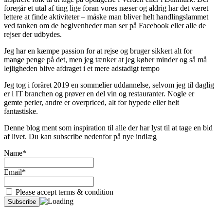
foregår et utal af ting lige foran vores næser og aldrig har det været
lettere at finde aktiviteter – måske man bliver helt handlingslammet
ved tanken om de begivenheder man ser på Facebook eller alle de
rejser der udbydes.
Jeg har en kæmpe passion for at rejse og bruger sikkert alt for
mange penge på det, men jeg tænker at jeg køber minder og så må
lejligheden blive afdraget i et mere adstadigt tempo
Jeg tog i foråret 2019 en sommelier uddannelse, selvom jeg til daglig
er i IT branchen og prøver en del vin og restauranter. Nogle er
gemte perler, andre er overpriced, alt for hypede eller helt
fantastiske.
Denne blog ment som inspiration til alle der har lyst til at tage en bid
af livet. Du kan subscribe nedenfor på nye indlæg
Name*
Email*
Please accept terms & condition