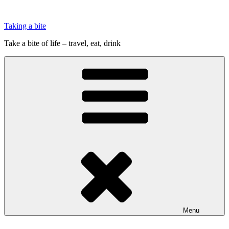
Videre
til
Taking a bite
indhold
Take a bite of life – travel, eat, drink
Menu