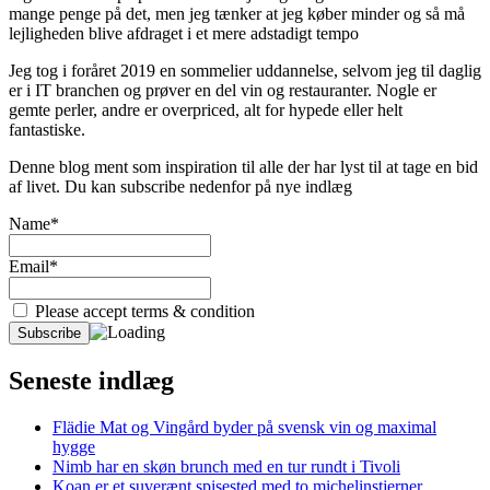
mange penge på det, men jeg tænker at jeg køber minder og så må
lejligheden blive afdraget i et mere adstadigt tempo
Jeg tog i foråret 2019 en sommelier uddannelse, selvom jeg til daglig
er i IT branchen og prøver en del vin og restauranter. Nogle er
gemte perler, andre er overpriced, alt for hypede eller helt
fantastiske.
Denne blog ment som inspiration til alle der har lyst til at tage en bid
af livet. Du kan subscribe nedenfor på nye indlæg
Name*
Email*
Please accept terms & condition
Seneste indlæg
Flädie Mat og Vingård byder på svensk vin og maximal
hygge
Nimb har en skøn brunch med en tur rundt i Tivoli
Koan er et suverænt spisested med to michelinstjerner