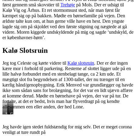
først gennem små skovstier til
Trehøje
på Mols. Der er udsigt til
Kalø Vig og Århus. Et ret stormomsust sted, når man først får
kæmpet sig op på bakken. Mødte en børnefamilie på vejen. Den
ældste talte kun om, at hun gerne ville have en hest. Den yngste
lagde sig om på skjoldet ved den første stigning og nægtede at gå
videre. Moren kiggede undskyldende på mig og sagde ‘undskyld, de
er københavner-børn’.
Kalø Slotsruin
Jeg tog Celeste og kørte videre til
Kalø slotsruin
. Der er der ingen
kære mor i forhold til parkering. Resterne af slottet ligger ude på en
lille halvø forbundet med en stenbelagt tange, ca 2 km ude. Et
mægtigt slot fra begyndelsen af 1300-tallet, der nu trænger til en
kærlig hånd/genopbygning. Erik Menved var grundlægger og havde
ikke som sådan sans for brolægning, for det var en lidt ujævn affære
at komme derud. Mødte en børnehave på vejen, der var på tur. De
fortalte, at det er bedst, hvis man har flyverdragt på og kendte
allesammen een eller anden, der hed Lone.
Swampy
Verden
Getting
set
closer
fra
Jeg havde igen stedet fuldstændig for mig selv. Det er meget corona
oven
venligt at ture rundt på