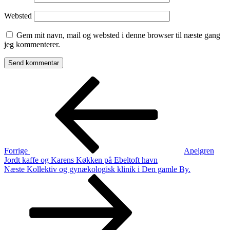
Websted
Gem mit navn, mail og websted i denne browser til næste gang
jeg kommenterer.
Indlægsnavigation
Forrige
indlæg
Forrige
Apelgren
Jordt kaffe og Karens Køkken på Ebeltoft havn
Næste
Næste
Kollektiv og gynækologisk klinik i Den gamle By.
indlæg