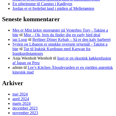
En pilgrimstur til Camino i Kødbyen
Jordan er et fredeligt land i midten af Mellemøsten
Seneste kommentarer
Mes er Mist lækre storesøster på Vesterbro Torv - Taking a
bite
til
Mist – Ok, hvis du finder dig en early bird deal
jan Loop
til
Berliner Döner Kebab – Så er den kalv barberet
Syrien og Libanon er smukke oversete rejsemål - Taking a
bite
til
Tur til Irakisk Kurdistan med Karwan fra
Iraqikurdistantours
Anja Wienholt Wienholt
til
Issei er en eksotisk køkkenfusion
af Japan og Peru
admin
til
Lee’s Kitchen Åboulevarden er en sjælden autentisk
kinesisk mad
Arkiver
maj 2024
april 2024
marts 2024
december 2023
november 2023