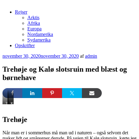
Rejser
Arktis
Afrika
Europa
Nordamerika
Sydamerika
Opskrifter
Udgivet
november 30, 2020
november 30, 2020
af
admin
den
Trehøje og Kalø slotsruin med blæst og
børnehave
Tre
Trehøje
Kalø
høje
mod
Slotsruin
mod
Ebeltoft
Trehøje
Kalø
Vig
Når man er i sommerhus må man ud i naturen – også selvom det
rusker lidt og småregner derude. På vejen til Kalø slotsruin, kørte jeg