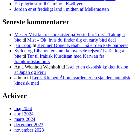
En pilgrimstur til Camino i Kødbyen
Jordan er et fredeligt land i midten af Mellemøsten
Seneste kommentarer
Mes er Mist lækre storesøster på Vesterbro Torv - Taking a
bite
til
Mist – Ok, hvis du finder dig en early bird deal
jan Loop
til
Berliner Döner Kebab – Så er den kalv barberet
Syrien og Libanon er smukke oversete rejsemål - Taking a
bite
til
Tur til Irakisk Kurdistan med Karwan fra
Iraqikurdistantours
Anja Wienholt Wienholt
til
Issei er en eksotisk køkkenfusion
af Japan og Peru
admin
til
Lee’s Kitchen Åboulevarden er en sjælden autentisk
kinesisk mad
Arkiver
maj 2024
april 2024
marts 2024
december 2023
november 2023