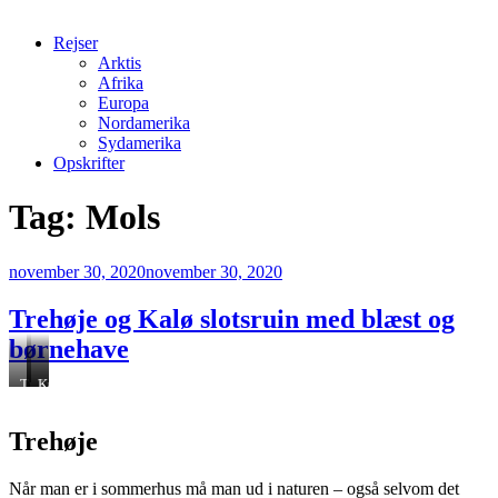
Rejser
Arktis
Afrika
Europa
Nordamerika
Sydamerika
Opskrifter
Tag:
Mols
Udgivet
november 30, 2020
november 30, 2020
den
Trehøje og Kalø slotsruin med blæst og
børnehave
Tre
Trehøje
Kalø
høje
mod
Slotsruin
mod
Ebeltoft
Trehøje
Kalø
Vig
Når man er i sommerhus må man ud i naturen – også selvom det