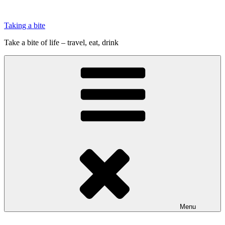
Videre
til
Taking a bite
indhold
Take a bite of life – travel, eat, drink
Menu