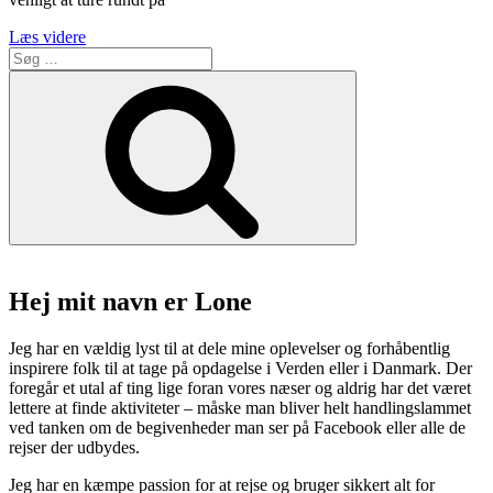
“Trehøje
Læs videre
Søg
og
efter:
Kalø
Søg
slotsruin
med
blæst
og
børnehave”
Hej mit navn er Lone
Jeg har en vældig lyst til at dele mine oplevelser og forhåbentlig
inspirere folk til at tage på opdagelse i Verden eller i Danmark. Der
foregår et utal af ting lige foran vores næser og aldrig har det været
lettere at finde aktiviteter – måske man bliver helt handlingslammet
ved tanken om de begivenheder man ser på Facebook eller alle de
rejser der udbydes.
Jeg har en kæmpe passion for at rejse og bruger sikkert alt for