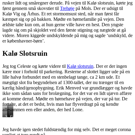
rusker lidt og småregner derude. På vejen til Kalø slotsruin, kørte jeg
først gennem små skovstier til
Trehøje
på Mols. Der er udsigt til
Kalø Vig og Århus. Et ret stormomsust sted, når man først får
kæmpet sig op på bakken. Mødte en børnefamilie på vejen. Den
ældste talte kun om, at hun gerne ville have en hest. Den yngste
lagde sig om på skjoldet ved den første stigning og nægtede at gå
videre. Moren kiggede undskyldende på mig og sagde ‘undskyld, de
er københavner-børn’.
Kalø Slotsruin
Jeg tog Celeste og kørte videre til
Kalø slotsruin
. Der er der ingen
kære mor i forhold til parkering. Resterne af slottet ligger ude på en
lille halvø forbundet med en stenbelagt tange, ca 2 km ude. Et
mægtigt slot fra begyndelsen af 1300-tallet, der nu trænger til en
kærlig hånd/genopbygning. Erik Menved var grundlægger og havde
ikke som sådan sans for brolægning, for det var en lidt ujævn affære
at komme derud. Mødte en børnehave på vejen, der var på tur. De
fortalte, at det er bedst, hvis man har flyverdragt på og kendte
allesammen een eller anden, der hed Lone.
Swampy
Verden
Getting
set
closer
fra
Jeg havde igen stedet fuldstændig for mig selv. Det er meget corona
oven
venligt at ture rundt på