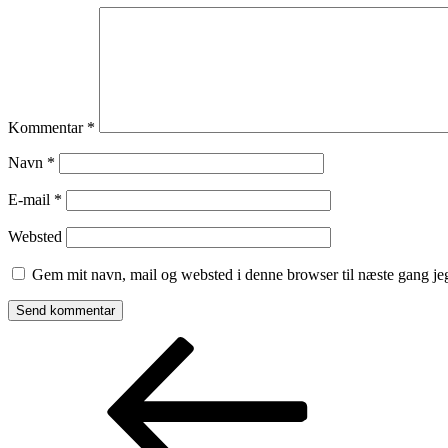
Kommentar
*
Navn
*
E-mail
*
Websted
Gem mit navn, mail og websted i denne browser til næste gang j
Indlægsnavigation
Forrige
indlæg