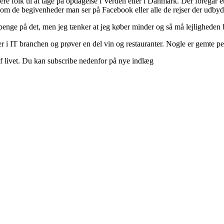
ere folk til at tage på opdagelse i Verden eller i Danmark. Der foregår et 
 om de begivenheder man ser på Facebook eller alle de rejser der udbyd
 penge på det, men jeg tænker at jeg køber minder og så må lejligheden b
 i IT branchen og prøver en del vin og restauranter. Nogle er gemte perle
d af livet. Du kan subscribe nedenfor på nye indlæg