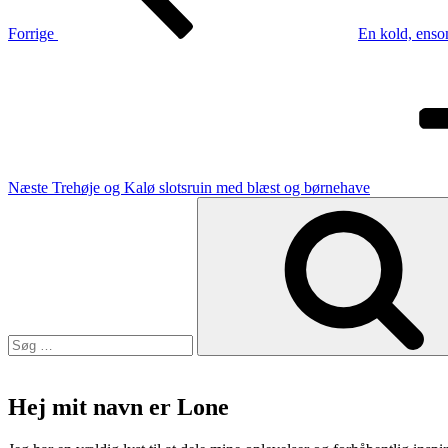
Forrige
En kold, enso
Næste
indlæg
Næste
Trehøje og Kalø slotsruin med blæst og børnehave
Søg
efter:
Hej mit navn er Lone