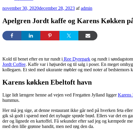
Udgivet
november 30, 2020
december 28, 2023
af
admin
den
Apelgren Jordt kaffe og Karens Køkken på
Kold til benet efter en tur rundt i
Ree Dyrepark
og rundt i søndagstomm
Jordt Coffee
. Kaffe var i højsædet og til salg i poser. En meget omhyg
kollegaen. Et sted med ukurante møbler og med noter af bedstemors kol
Karens køkken Ebeltoft havn
Lige lidt længere henne ad vejen ved Fregatten Jylland ligger
Karens
hummus.
Her må jeg sige, at denne restaurant ikke går ned på hverken feta ell
gik så godt i spænd med det nybagte sprøde brød. Ellers var det en ga
der og lignede en kartoffel. Få sekunder efter sad jeg og kæmpede med e
med den lille grønne bandit, men ned røg den da.