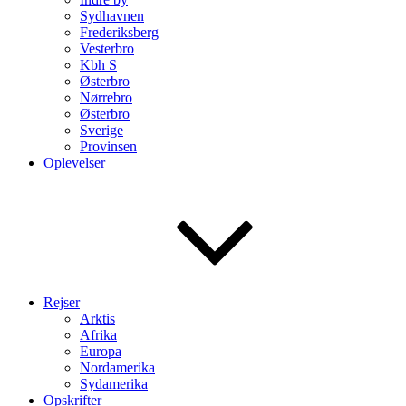
Sydhavnen
Frederiksberg
Vesterbro
Kbh S
Østerbro
Nørrebro
Østerbro
Sverige
Provinsen
Oplevelser
Rejser
Arktis
Afrika
Europa
Nordamerika
Sydamerika
Opskrifter