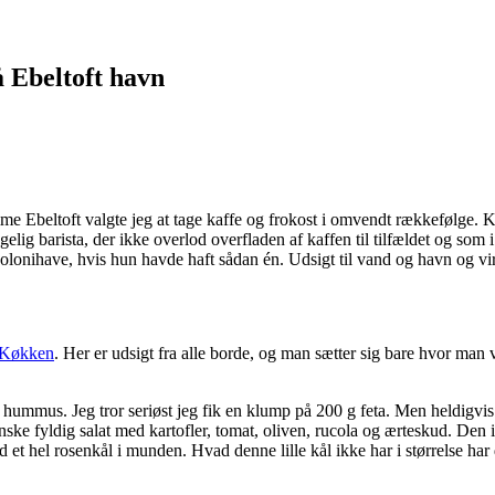
 Ebeltoft havn
e Ebeltoft valgte jeg at tage kaffe og frokost i omvendt rækkefølge. 
gelig barista, der ikke overlod overfladen af kaffen til tilfældet og som
onihave, hvis hun havde haft sådan én. Udsigt til vand og havn og virk
 Køkken
. Her er udsigt fra alle borde, og man sætter sig bare hvor man 
er hummus. Jeg tror seriøst jeg fik en klump på 200 g feta. Men heldig
nske fyldig salat med kartofler, tomat, oliven, rucola og ærteskud. Den
t hel rosenkål i munden. Hvad denne lille kål ikke har i størrelse har d