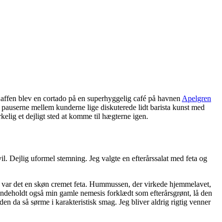
Kaffen blev en cortado på en superhyggelig café på havnen
Apelgren
 i pauserne mellem kunderne lige diskuterede lidt barista kunst med
elig et dejligt sted at komme til hægterne igen.
vil. Dejlig uformel stemning. Jeg valgte en efterårssalat med feta og
vis var det en skøn cremet feta. Hummussen, der virkede hjemmelavet,
 indeholdt også min gamle nemesis forklædt som efterårsgrønt, lå den
en da så sørme i karakteristisk smag. Jeg bliver aldrig rigtig venner