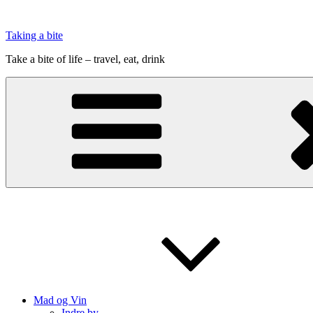
Videre
til
Taking a bite
indhold
Take a bite of life – travel, eat, drink
Mad og Vin
Indre by