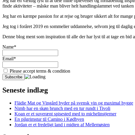
Jeg har en vældig lyst til at dele mine oplevelser og forhåbentlig inspir
finde aktiviteter – måske man bliver helt handlingslammet ved tanken
Jeg har en kæmpe passion for at rejse og bruger sikkert alt for mange
Jeg tog i foråret 2019 en sommelier uddannelse, selvom jeg til daglig er
Denne blog ment som inspiration til alle der har lyst til at tage en bi
Name*
Email*
Please accept terms & condition
Seneste indlæg
Flädie Mat og Vingård byder på svensk vin og maximal hygge
Nimb har en skøn brunch med en tur rundt i Tivoli
Koan er et suverænt spisested med to michelinstjerner
En pilgrimstur til Camino i Kødbyen
Jordan er et fredeligt land i midten af Mellemøsten