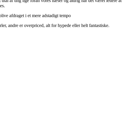
utal af ting lige foran vores næser og aldrig har det været lettere at
es.
live afdraget i et mere adstadigt tempo
r, andre er overpriced, alt for hypede eller helt fantastiske.