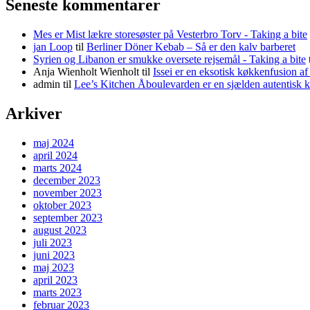
Seneste kommentarer
Mes er Mist lækre storesøster på Vesterbro Torv - Taking a bite
jan Loop
til
Berliner Döner Kebab – Så er den kalv barberet
Syrien og Libanon er smukke oversete rejsemål - Taking a bite
Anja Wienholt Wienholt
til
Issei er en eksotisk køkkenfusion a
admin
til
Lee’s Kitchen Åboulevarden er en sjælden autentisk 
Arkiver
maj 2024
april 2024
marts 2024
december 2023
november 2023
oktober 2023
september 2023
august 2023
juli 2023
juni 2023
maj 2023
april 2023
marts 2023
februar 2023