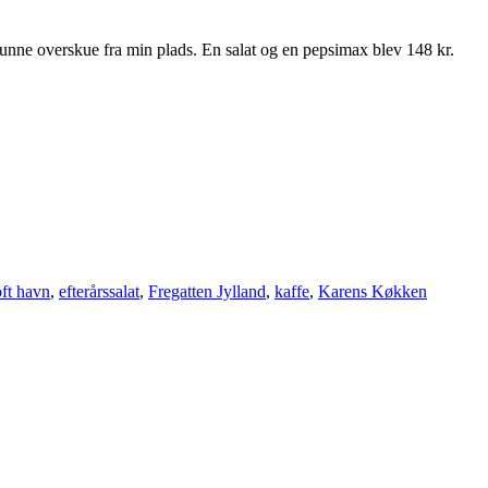
e kunne overskue fra min plads. En salat og en pepsimax blev 148 kr.
oft havn
,
efterårssalat
,
Fregatten Jylland
,
kaffe
,
Karens Køkken