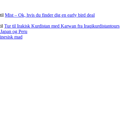
til
Mist – Ok, hvis du finder dig en early bird deal
til
Tur til Irakisk Kurdistan med Karwan fra Iraqikurdistantours
f Japan og Peru
kinesisk mad