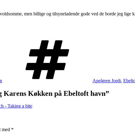
t ret voldsomme, men billige og tilsyneladende gode ved de borde jeg lig
Tags
n
Apelgren Jordt
,
Ebelt
g Karens Køkken på Ebeltoft havn”
h - Taking a bite
et med
*