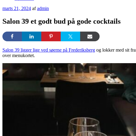
Udgivet
marts 21, 2024
af
admin
den
Salon 39 et godt bud på gode cocktails
Salon 39 ligger lige ved søerne på Frederiksberg
og lokker med sit fra
over menukortet.