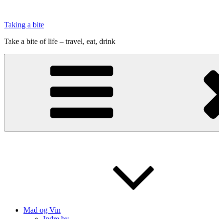
Videre
til
Taking a bite
indhold
Take a bite of life – travel, eat, drink
Mad og Vin
Indre by