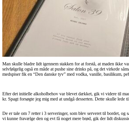
Man skulle bladre lidt igennem stakken for at forstå, at maden ikke var
selvfølgelig også en måde at pushe sine drinks på, og det virkede såm
medspiser fik en “Den danske tyv” med vodka, vanille, basilikum, p
Efter det initielle alkoholbehov var blevet dækket, gik vi videre til m
kr. Spagt forsøgte jeg mig med at undgå desserten. Dette skulle lede ti
De er tale om 7 retter i 3 serveringer, som blev serveret til bordet, 
vi kunne fravælge den og evt få noget mere brød, gik der lidt diskuss