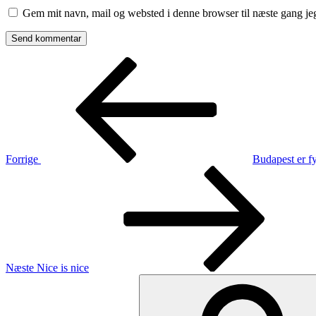
Gem mit navn, mail og websted i denne browser til næste gang j
Indlægsnavigation
Forrige
indlæg
Forrige
Budapest er fy
Næste
indlæg
Næste
Nice is nice
Søg
efter: