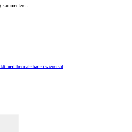
eg kommenterer.
ldt med thermale bade i wienerstil
Søg