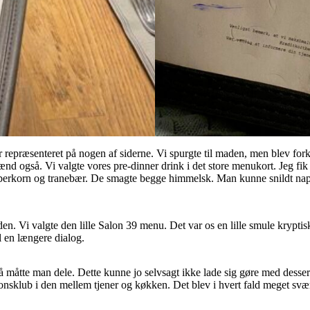
 repræsenteret på nogen af siderne. Vi spurgte til maden, men blev forkla
ænd også. Vi valgte vores pre-dinner drink i det store menukort. Jeg f
eberkorn og tranebær. De smagte begge himmelsk. Man kunne snildt nap
aden. Vi valgte den lille Salon 39 menu. Det var os en lille smule krypt
l en længere dialog.
og så måtte man dele. Dette kunne jo selvsagt ikke lade sig gøre med dess
ionsklub i den mellem tjener og køkken. Det blev i hvert fald meget svæ