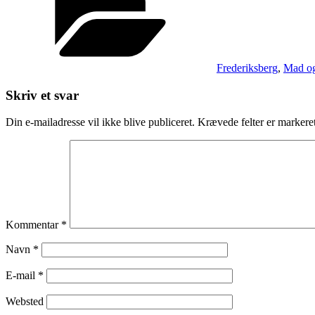
Frederiksberg
,
Mad o
Skriv et svar
Din e-mailadresse vil ikke blive publiceret.
Krævede felter er marker
Kommentar
*
Navn
*
E-mail
*
Websted