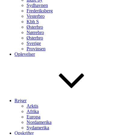
Sydhavnen
Frederiksberg
Vesterbro
Kbh S
Østerbro
Nørrebro
Østerbro
Sverige
Provinsen
Oplevelser
Rejser
Arktis
Afrika
Europa
Nordamerika
Sydamerika
Opskrifter