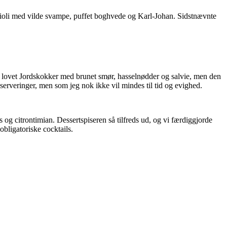
Ravioli med vilde svampe, puffet boghvede og Karl-Johan. Sidstnævnte
vet lovet Jordskokker med brunet smør, hasselnødder og salvie, men den
erveringer, men som jeg nok ikke vil mindes til tid og evighed.
og citrontimian. Dessertspiseren så tilfreds ud, og vi færdiggjorde
obligatoriske cocktails.