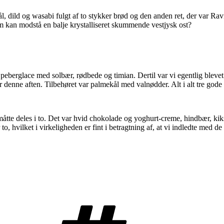
ål, dild og wasabi fulgt af to stykker brød og den anden ret, der var 
kan modstå en balje krystalliseret skummende vestjysk ost?
 i peberglace med solbær, rødbede og timian. Dertil var vi egentlig ble
enne aften. Tilbehøret var palmekål med valnødder. Alt i alt tre gode s
tte deles i to. Det var hvid chokolade og yoghurt-creme, hindbær, kiks 
hvilket i virkeligheden er fint i betragtning af, at vi indledte med de 
Tags