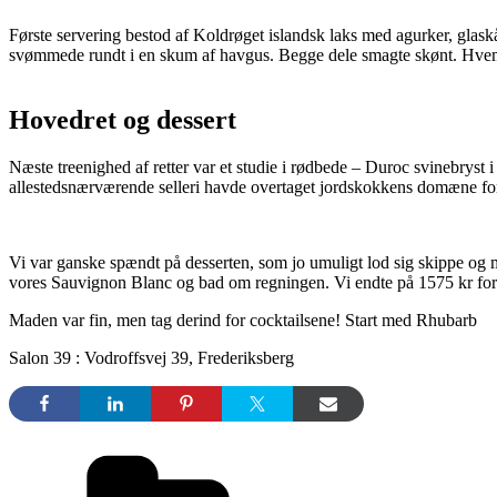
Første servering bestod af Koldrøget islandsk laks med agurker, glask
svømmede rundt i en skum af havgus. Begge dele smagte skønt. Hvem 
Hovedret og dessert
Næste treenighed af retter var et studie i rødbede – Duroc svinebryst
allestedsnærværende selleri havde overtaget jordskokkens domæne for d
Vi var ganske spændt på desserten, som jo umuligt lod sig skippe og må
vores Sauvignon Blanc og bad om regningen. Vi endte på 1575 kr for to, 
Maden var fin, men tag derind for cocktailsene! Start med Rhubarb
Salon 39 : Vodroffsvej 39, Frederiksberg
Kategorier