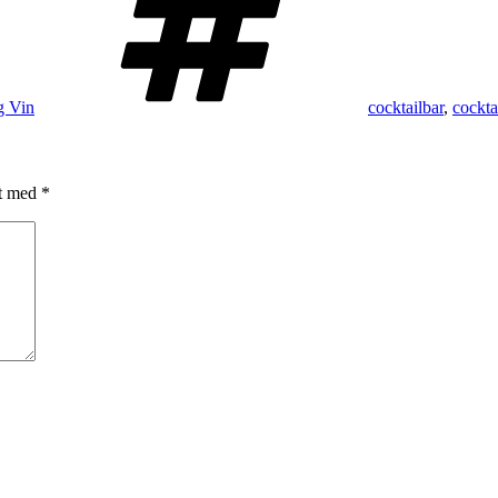
g Vin
cocktailbar
,
cockta
et med
*