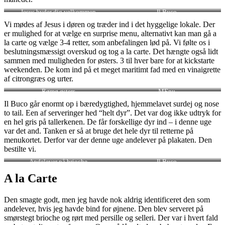
Jesus byder dig velkommen
Il Buco
Vi mødes af Jesus i døren og træder ind i det hyggelige lokale. Der
er mulighed for at vælge en surprise menu, alternativt kan man gå a
la carte og vælge 3-4 retter, som anbefalingen lød på. Vi følte os i
beslutningsmæssigt overskud og tog a la carte. Det hængte også lidt
sammen med muligheden for østers. 3 til hver bare for at kickstarte
weekenden. De kom ind på et meget maritimt fad med en vinaigrette
af citrongræs og urter.
Rømø østers
MEnu
Il Buco går enormt op i bæredygtighed, hjemmelavet surdej og nose
to tail. Een af serveringer hed “helt dyr”. Det var dog ikke udtryk for
en hel gris på tallerkenen. De får forskellige dyr ind – i denne uge
var det and. Tanken er så at bruge det hele dyr til retterne på
menukortet. Derfor var der denne uge andelever på plakaten. Den
bestilte vi.
Andelever på brioche
Il Buco
A la Carte
Den smagte godt, men jeg havde nok aldrig identificeret den som
andelever, hvis jeg havde bind for øjnene. Den blev serveret på
smørstegt brioche og rørt med persille og selleri. Der var i hvert fald