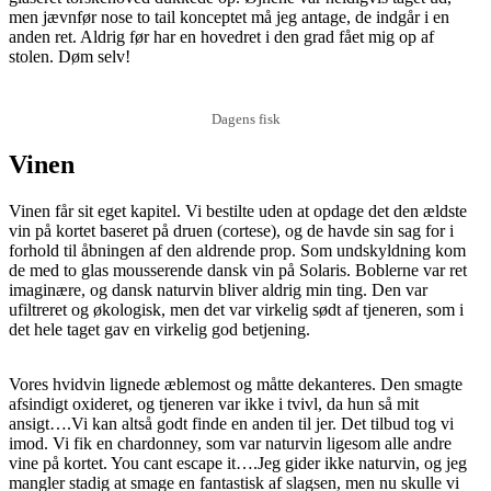
men jævnfør nose to tail konceptet må jeg antage, de indgår i en
anden ret. Aldrig før har en hovedret i den grad fået mig op af
stolen. Døm selv!
Dagens fisk
Vinen
Vinen får sit eget kapitel. Vi bestilte uden at opdage det den ældste
vin på kortet baseret på druen (cortese), og de havde sin sag for i
forhold til åbningen af den aldrende prop. Som undskyldning kom
de med to glas mousserende dansk vin på Solaris. Boblerne var ret
imaginære, og dansk naturvin bliver aldrig min ting. Den var
ufiltreret og økologisk, men det var virkelig sødt af tjeneren, som i
det hele taget gav en virkelig god betjening.
Vores hvidvin lignede æblemost og måtte dekanteres. Den smagte
afsindigt oxideret, og tjeneren var ikke i tvivl, da hun så mit
ansigt….Vi kan altså godt finde en anden til jer. Det tilbud tog vi
imod. Vi fik en chardonney, som var naturvin ligesom alle andre
vine på kortet. You cant escape it….Jeg gider ikke naturvin, og jeg
mangler stadig at smage en fantastisk af slagsen, men nu skulle vi