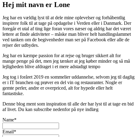
Hej mit navn er Lone
Jeg har en vældig lyst til at dele mine oplevelser og forhåbentlig
inspirere folk til at tage på opdagelse i Verden eller i Danmark. Der
foregår et utal af ting lige foran vores næser og aldrig har det været
lettere at finde aktiviteter – måske man bliver helt handlingslammet
ved tanken om de begivenheder man ser på Facebook eller alle de
rejser der udbydes.
Jeg har en kæmpe passion for at rejse og bruger sikkert alt for
mange penge på det, men jeg tænker at jeg køber minder og så må
lejligheden blive afdraget i et mere adstadigt tempo
Jeg tog i foråret 2019 en sommelier uddannelse, selvom jeg til daglig
er i IT branchen og prøver en del vin og restauranter. Nogle er
gemte perler, andre er overpriced, alt for hypede eller helt
fantastiske.
Denne blog ment som inspiration til alle der har lyst til at tage en bid
af livet. Du kan subscribe nedenfor på nye indlæg
Name*
Email*