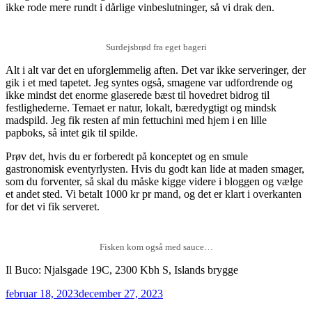
ikke rode mere rundt i dårlige vinbeslutninger, så vi drak den.
Surdejsbrød fra eget bageri
Alt i alt var det en uforglemmelig aften. Det var ikke serveringer, der
gik i et med tapetet. Jeg syntes også, smagene var udfordrende og
ikke mindst det enorme glaserede bæst til hovedret bidrog til
festlighederne. Temaet er natur, lokalt, bæredygtigt og mindsk
madspild. Jeg fik resten af min fettuchini med hjem i en lille
papboks, så intet gik til spilde.
Prøv det, hvis du er forberedt på konceptet og en smule
gastronomisk eventyrlysten. Hvis du godt kan lide at maden smager,
som du forventer, så skal du måske kigge videre i bloggen og vælge
et andet sted. Vi betalt 1000 kr pr mand, og det er klart i overkanten
for det vi fik serveret.
Fisken kom også med sauce…
Il Buco: Njalsgade 19C, 2300 Kbh S, Islands brygge
Udgivet
februar 18, 2023
december 27, 2023
den