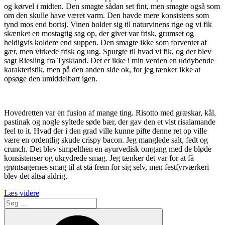
og kørvel i midten. Den smagte sådan set fint, men smagte også som
om den skulle have været varm. Den havde mere konsistens som
tynd mos end bortsj. Vinen holder sig til naturvinens rige og vi fik
skænket en mostagtig sag op, der givet var frisk, grumset og
heldigvis koldere end suppen. Den smagte ikke som forventet af
gær, men virkede frisk og ung. Spurgte til hvad vi fik, og der blev
sagt Riesling fra Tyskland. Det er ikke i min verden en uddybende
karakteristik, men på den anden side ok, for jeg tænker ikke at
opsøge den umiddelbart igen.
Hovedretten var en fusion af mange ting. Risotto med græskar, kål,
pastinak og nogle syltede søde bær, der gav den et vist risalamande
feel to it. Hvad der i den grad ville kunne pifte denne ret op ville
være en ordentlig skude crispy bacon. Jeg manglede salt, fedt og
crunch. Det blev simpelthen en ayurvedisk omgang med de bløde
konsistenser og ukrydrede smag. Jeg tænker det var for at få
grøntsagernes smag til at stå frem for sig selv, men festfyrværkeri
blev det altså aldrig.
“Full
Læs videre
Søg
Vegan
efter:
rødbedesuppe,
Søg
græskar-