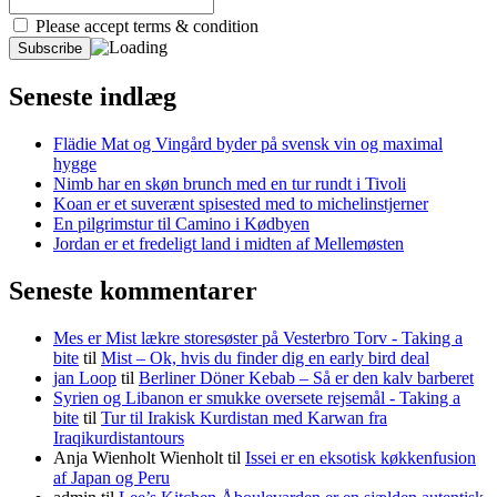
Please accept terms & condition
Seneste indlæg
Flädie Mat og Vingård byder på svensk vin og maximal
hygge
Nimb har en skøn brunch med en tur rundt i Tivoli
Koan er et suverænt spisested med to michelinstjerner
En pilgrimstur til Camino i Kødbyen
Jordan er et fredeligt land i midten af Mellemøsten
Seneste kommentarer
Mes er Mist lækre storesøster på Vesterbro Torv - Taking a
bite
til
Mist – Ok, hvis du finder dig en early bird deal
jan Loop
til
Berliner Döner Kebab – Så er den kalv barberet
Syrien og Libanon er smukke oversete rejsemål - Taking a
bite
til
Tur til Irakisk Kurdistan med Karwan fra
Iraqikurdistantours
Anja Wienholt Wienholt
til
Issei er en eksotisk køkkenfusion
af Japan og Peru