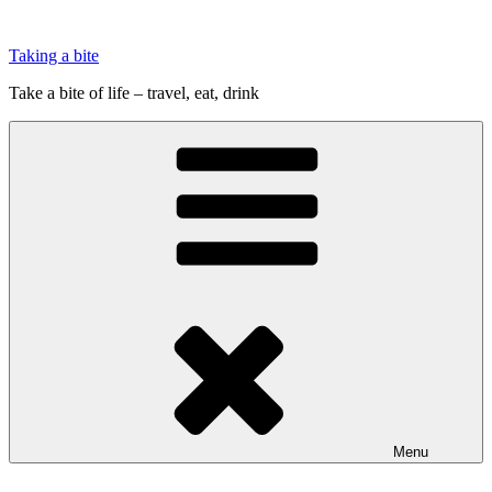
Videre
til
Taking a bite
indhold
Take a bite of life – travel, eat, drink
Menu