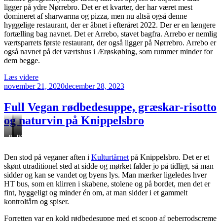
naturvin”
ligger på ydre Nørrebro. Det er et kvarter, der har været mest
domineret af sharwarma og pizza, men nu altså også denne
hyggelige restaurant, der er åbnet i efteråret 2022. Der er en længere
fortælling bag navnet. Det er Arrebo, stavet bagfra. Arrebo er nemlig
værtsparrets første restaurant, der også ligger på Nørrebro. Arrebo er
også navnet på det værtshus i Ærøskøbing, som rummer minder for
dem begge.
“Oberra
Læs videre
Udgivet
god
november 21, 2020
december 28, 2023
den
mad
til
Full Vegan rødbedesuppe, græskar-risotto
billige
og naturvin på Knippelsbro
priser
på
udsigt
Kulturtårnet,
udsigt
ydre
over
lånt
bag
Nørrebro”
vandet
fra
duggede
Den stod på veganer aften i
Kulturtårnet
på Knippelsbro. Det er et
deres
ruder
skønt utraditionel sted at sidde og mørket falder jo på tidligt, så man
hjemmeside
sidder og kan se vandet og byens lys. Man mærker ligeledes hver
HT bus, som en klirren i skabene, stolene og på bordet, men det er
fint, hyggeligt og minder én om, at man sidder i et gammelt
kontroltårn og spiser.
Forretten var en kold rødbedesuppe med et scoop af peberrodscreme