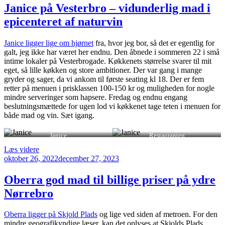
Janice på Vesterbro – vidunderlig mad i
epicenteret af naturvin
Janice ligger lige om hjørnet
fra, hvor jeg bor, så det er egentlig for
galt, jeg ikke har været her endnu. Den åbnede i sommeren 22 i små
intime lokaler på Vesterbrogade. Køkkenets størrelse svarer til mit
eget, så lille køkken og store ambitioner. Der var gang i mange
gryder og sager, da vi ankom til første seating kl 18. Der er fem
retter på menuen i prisklassen 100-150 kr og muligheden for nogle
mindre serveringer som hapsere. Fredag og endnu engang
beslutningsmættede for ugen lod vi køkkenet tage teten i menuen for
både mad og vin. Sæt igang.
Janice
Restauranten
“Janice
Læs videre
Udgivet
på
oktober 26, 2022
december 27, 2023
den
Vesterbro
–
Oberra god mad til billige priser på ydre
vidunderlig
Nørrebro
mad
i
epicenteret
Oberra ligger på Skjold Plads
og lige ved siden af metroen. For den
af
mindre geografikyndige læser, kan det oplyses at Skjolds Plads