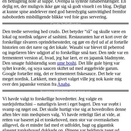
en betragtelig note af suppe. Ovenpå lå syltede rababerstængler. En
dejlig ret, der muligvis ikke gør sig så godt visuelt i en blog. Dejligt
at kunne spise andelever med god bæredygtig samvittighed fremfor
nabobordets misbilligende blikke ved foie gras servering.
Crudo helleflynder
Den tredie servering hed crudo. Det betyder “rå” og skulle være en
lokal og nordisk udgave af sashimi. Restauranten har et kort over de
forskellige råvarers oprindelsessteder, og gør en dyd ud af at fortælle
historien om det nære og det lokale. Wasabi var blevet til peberrod
og ingefæren blev udgjort af to forskellige små tuer. Den røde var en
fermenteret version af, hvad, jeg har lært, er en japansk bladmynte.
Den smagte fuldstændig som
ume boshi
. Det lille gule bjerg var
syltet kvæde, og soya saucen skiftet ud med æggehvide garum.
Google fortæller mig, det er fermenteret fiskesauce. Det hele var
meget nordisk. Lækkert, men givet valget ville jeg nok kaste mig
over den japanske version fra
Anaba
.
Svampe fettichini med røget ost
Vi havde valgt to forskellige hovedretter. Jeg valgte en
surdejsfettuchini – naturligvis lavet i eget bageri. Den var svøbt i
svamp og røget ost. Det skulle hurtigt vise sig at hovedrollen denne
aften blev min medspisers valg. Vi havde retteligt fået at vide, at
retten var baseret på et torskehoved, men stor var overraskelsen
alligevel, da et mindre fad med et udfoldet, bagt og gigantisk
glaseret torskehoved dukkede op. Øjnene var heldigvis taget ud,