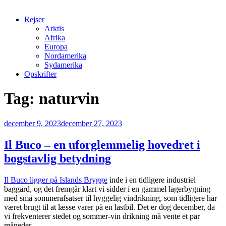
Rejser
Arktis
Afrika
Europa
Nordamerika
Sydamerika
Opskrifter
Tag:
naturvin
Udgivet
december 9, 2023
december 27, 2023
den
Il Buco – en uforglemmelig hovedret i
bogstavlig betydning
Il Buco ligger på Islands Brygge
inde i en tidligere industriel
baggård, og det fremgår klart vi sidder i en gammel lagerbygning
med små sommerafsatser til hyggelig vindrikning, som tidligere har
været brugt til at læsse varer på en lastbil. Det er dog december, da
vi frekventerer stedet og sommer-vin drikning må vente et par
måneder.