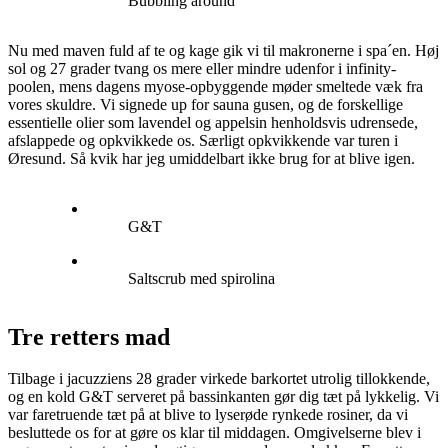
Bubbling around
Nu med maven fuld af te og kage gik vi til makronerne i spa´en. Høj
sol og 27 grader tvang os mere eller mindre udenfor i infinity-
poolen, mens dagens myose-opbyggende møder smeltede væk fra
vores skuldre. Vi signede up for sauna gusen, og de forskellige
essentielle olier som lavendel og appelsin henholdsvis udrensede,
afslappede og opkvikkede os. Særligt opkvikkende var turen i
Øresund. Så kvik har jeg umiddelbart ikke brug for at blive igen.
G&T
Saltscrub med spirolina
Tre retters mad
Tilbage i jacuzziens 28 grader virkede barkortet utrolig tillokkende,
og en kold G&T serveret på bassinkanten gør dig tæt på lykkelig. Vi
var faretruende tæt på at blive to lyserøde rynkede rosiner, da vi
besluttede os for at gøre os klar til middagen. Omgivelserne blev i