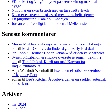
Flädie Mat og Vingård byder på svensk vin og maximal
hygge
Nimb har en skøn brunch med en tur rundt i Tivoli
Koan er et suverænt spisested med to michelinstjerner
En pilgrimstur til Camino i Kødbyen
Jordan er et fredeligt land i midten af Mellemøsten
Seneste kommentarer
Mes er Mist lækre storesøster på Vesterbro Torv - Taking a
bite
til
Mist – Ok, hvis du finder dig en early bird deal
jan Loop
til
Berliner Döner Kebab – Så er den kalv barberet
Syrien og Libanon er smukke oversete rejsemål - Taking a
bite
til
Tur til Irakisk Kurdistan med Karwan fra
Iraqikurdistantours
Anja Wienholt Wienholt
til
Issei er en eksotisk køkkenfusion
af Japan og Peru
admin
til
Lee’s Kitchen Åboulevarden er en sjælden autentisk
kinesisk mad
Arkiver
maj 2024
april 2024