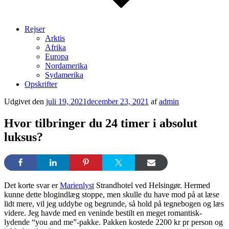
Rejser
Arktis
Afrika
Europa
Nordamerika
Sydamerika
Opskrifter
Udgivet den
juli 19, 2021
december 23, 2021
af
admin
Hvor tilbringer du 24 timer i absolut
luksus?
Det korte svar er
Marienlyst
Strandhotel ved Helsingør. Hermed
kunne dette blogindlæg stoppe, men skulle du have mod på at læse
lidt mere, vil jeg uddybe og begrunde, så hold på tegnebogen og læs
videre. Jeg havde med en veninde bestilt en meget romantisk-
lydende “you and me”-pakke. Pakken kostede 2200 kr pr person og