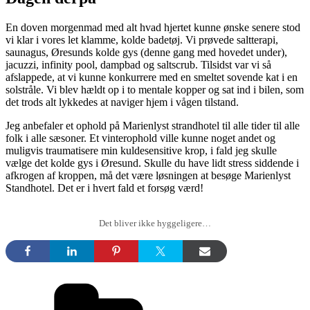
En doven morgenmad med alt hvad hjertet kunne ønske senere stod
vi klar i vores let klamme, kolde badetøj. Vi prøvede saltterapi,
saunagus, Øresunds kolde gys (denne gang med hovedet under),
jacuzzi, infinity pool, dampbad og saltscrub. Tilsidst var vi så
afslappede, at vi kunne konkurrere med en smeltet sovende kat i en
solstråle. Vi blev hældt op i to mentale kopper og sat ind i bilen, som
det trods alt lykkedes at naviger hjem i vågen tilstand.
Jeg anbefaler et ophold på Marienlyst strandhotel til alle tider til alle
folk i alle sæsoner. Et vinterophold ville kunne noget andet og
muligvis traumatisere min kuldesensitive krop, i fald jeg skulle
vælge det kolde gys i Øresund. Skulle du have lidt stress siddende i
afkrogen af kroppen, må det være løsningen at besøge Marienlyst
Standhotel. Det er i hvert fald et forsøg værd!
Det bliver ikke hyggeligere…