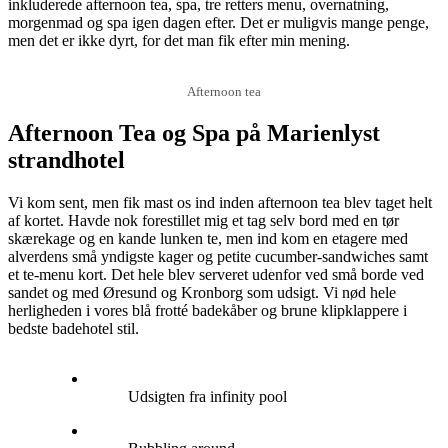
inkluderede afternoon tea, spa, tre retters menu, overnatning,
morgenmad og spa igen dagen efter. Det er muligvis mange penge,
men det er ikke dyrt, for det man fik efter min mening.
Afternoon tea
Afternoon Tea og Spa på Marienlyst
strandhotel
Vi kom sent, men fik mast os ind inden afternoon tea blev taget helt
af kortet. Havde nok forestillet mig et tag selv bord med en tør
skærekage og en kande lunken te, men ind kom en etagere med
alverdens små yndigste kager og petite cucumber-sandwiches samt
et te-menu kort. Det hele blev serveret udenfor ved små borde ved
sandet og med Øresund og Kronborg som udsigt. Vi nød hele
herligheden i vores blå frotté badekåber og brune klipklappere i
bedste badehotel stil.
Udsigten fra infinity pool