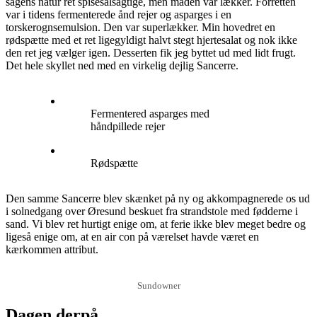
sagens natur ret spisesalsagtige, men maden var lækker. Forretten
var i tidens fermenterede ånd rejer og asparges i en
torskerognsemulsion. Den var superlækker. Min hovedret en
rødspætte med et ret ligegyldigt halvt stegt hjertesalat og nok ikke
den ret jeg vælger igen. Desserten fik jeg byttet ud med lidt frugt.
Det hele skyllet ned med en virkelig dejlig Sancerre.
Fermentered asparges med
håndpillede rejer
Rødspætte
Den samme Sancerre blev skænket på ny og akkompagnerede os ud
i solnedgang over Øresund beskuet fra strandstole med fødderne i
sand. Vi blev ret hurtigt enige om, at ferie ikke blev meget bedre og
ligeså enige om, at en air con på værelset havde været en
kærkommen attribut.
Sundowner
Dagen derpå