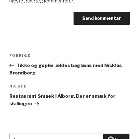
næste gang jeg kommenterer.
Indlægsnavigation
FORRIGE
Forrige
indlæg
Tikko og gopler ældes baglæns med Nicklas
Brendborg
NÆSTE
Næste
indlæg
Restaurant Smaek i Ålborg. Der er smæk for
skillingen
Søg