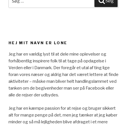
Søg
efter:
HEJ MIT NAVN ER LONE
Jeg har en vældig lyst til at dele mine oplevelser og
forhåbentlig inspirere folk til at tage på opdagelse i
Verden eller i Danmark. Der foregår et utal af ting lige
foran vores næser og aldrig har det været lettere at finde
aktiviteter – måske man bliver helt handlingslammet ved
tanken om de begivenheder man ser på Facebook eller
alle de rejser der udbydes.
Jeg har en kæmpe passion for at rejse og bruger sikkert
alt for mange penge på det, men jeg tænker at jeg køber
minder og så må lejligheden blive afdraget i et mere