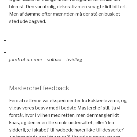
blomst. Den var utrolig dekorativ men smagte lidt bittert.
Men af dømme efter mængden må der stå en busk et
sted ude bagved.
jomfruhummer – solbær – hvidløg
Masterchef feedback
Fem af retterne var eksperimenter fra kokkeeleverne, og
vi gav vores besyv med i bedste Masterchef stil. ‘Ja vi
forstår, hvor I vil hen med retten, men der mangler lidt
knas, og den er en lille smule undersaltet’, eller ‘den
sidder lige i skabet’ til ‘rødbede hører ikke til i desserter’