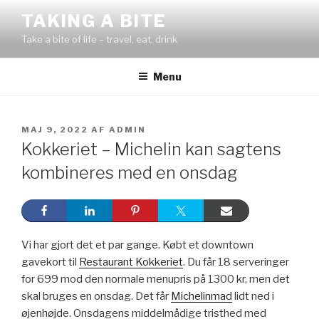
Videre
TAKING A BITE
til
Take a bite of life – travel, eat, drink
indhold
Menu
UDGIVET
MAJ 9, 2022
AF
ADMIN
DEN
Kokkeriet – Michelin kan sagtens
kombineres med en onsdag
Vi har gjort det et par gange. Købt et downtown
gavekort til
Restaurant Kokkeriet
. Du får 18 serveringer
for 699 mod den normale menupris på 1300 kr, men det
skal bruges en onsdag. Det får
Michelinmad
lidt ned i
øjenhøjde. Onsdagens middelmådige tristhed med