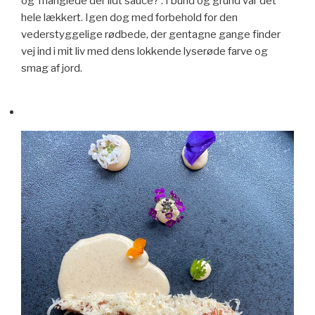
og ‘manglede der lidt sauce?’. I bund og grund var det
hele lækkert. Igen dog med forbehold for den
vederstyggelige rødbede, der gentagne gange finder
vej ind i mit liv med dens lokkende lyserøde farve og
smag af jord.