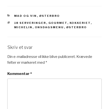
KATEGORIER
MAD OG VIN
,
ØSTERBRO
TAGS
18 SERVERINGER
,
GOURMET
,
KOKKERIET
,
MICHELIN
,
ONSDAGSMENU
,
ØSTERBRO
Skriv et svar
Din e-mailadresse vil ikke blive publiceret.
Krævede
felter er markeret med
*
Kommentar
*