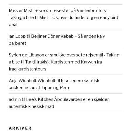
Mes er Mist lækre storesøster på Vesterbro Torv -
Taking a bite
til
Mist – Ok, hvis du finder dig en early bird
deal
jan Loop
til
Berliner Döner Kebab – Så er den kalv
barberet
Syrien og Libanon er smukke oversete rejsemål - Taking
a bite
til
Tur til Irakisk Kurdistan med Karwan fra
Iraqikurdistantours
Anja Wienholt Wienholt
til
Issei er en eksotisk
køkkenfusion af Japan og Peru
admin
til
Lee’s Kitchen Åboulevarden er en sjælden
autentisk kinesisk mad
ARKIVER