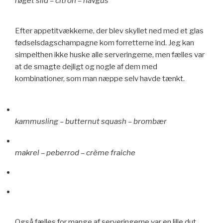
røget sild – citron – havgus
Efter appetitvækkerne, der blev skyllet ned med et glas
fødselsdagschampagne kom forretterne ind. Jeg kan
simpelthen ikke huske alle serveringerne, men fælles var
at de smagte dejligt og nogle af dem med
kombinationer, som man næppe selv havde tænkt.
kammusling – butternut squash – brombær
makrel – peberrod – crème fraiche
Også fælles for mange af serveringerne var en lille dut