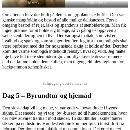
Mattak
Stenbiderrogn
Om aftenen blev der budt på den store grønlandske buffet. Den var
ganske mangfoldig og bestod af alle mulige delikatesser. Første
omgang bestod af rejer, laks og spandevis af stenbiderrogn. Man fik
ingen præmie for at holde sig tilbage, så vi påtog os opgaven at
sætte stenbiderrognen til livs. Der var også mattak, som vist er
hvalhud og spæk og som smager derefter. Jeg tror man muligvis skal
være opfostret med det for nogensinde rigtig at holde af det. Derefter
kom det varme som også indeholdt rensdyr, hval og vildt. Jeg måtte
lige have lidt mere stenbiderrogn…nordlys lovede desværre mere
end det kunne holde denne aften, men tilgengæld blev reglerne for
backgammon genopfrisket.
Solnedgang over lufthavnen
Dag 5 – Byrundtur og hjemad
Den sidste dag vil jeg mene, vi var godt velbevandrede i byens
sights. Det sneede, og vi tog ‘by’-bussen ud til hundekennelen, hvor
der blev advaret trafikalt mod slæder. To skudhuller i skiltet bærer
sikkert på en historie. Hundeslæderne kommer først i turist-drift fra
februar. Der ligger rent faktisk et museum i byen. Det er et meget