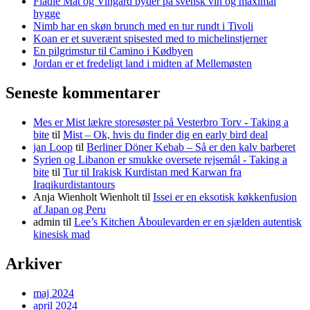
Flädie Mat og Vingård byder på svensk vin og maximal
hygge
Nimb har en skøn brunch med en tur rundt i Tivoli
Koan er et suverænt spisested med to michelinstjerner
En pilgrimstur til Camino i Kødbyen
Jordan er et fredeligt land i midten af Mellemøsten
Seneste kommentarer
Mes er Mist lækre storesøster på Vesterbro Torv - Taking a
bite
til
Mist – Ok, hvis du finder dig en early bird deal
jan Loop
til
Berliner Döner Kebab – Så er den kalv barberet
Syrien og Libanon er smukke oversete rejsemål - Taking a
bite
til
Tur til Irakisk Kurdistan med Karwan fra
Iraqikurdistantours
Anja Wienholt Wienholt
til
Issei er en eksotisk køkkenfusion
af Japan og Peru
admin
til
Lee’s Kitchen Åboulevarden er en sjælden autentisk
kinesisk mad
Arkiver
maj 2024
april 2024