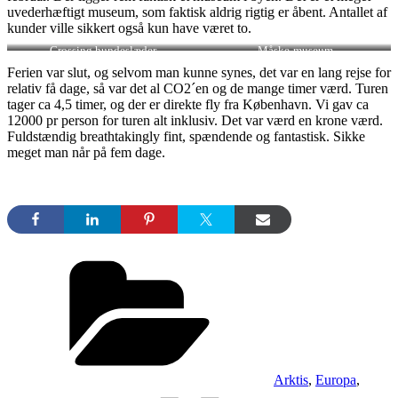
uvederhæftigt museum, som faktisk aldrig rigtig er åbent. Antallet af
kunder ville sikkert også kun have været to.
Crossing hundeslæder
Måske-museum
Ferien var slut, og selvom man kunne synes, det var en lang rejse for
relativ få dage, så var det al CO2´en og de mange timer værd. Turen
tager ca 4,5 timer, og der er direkte fly fra København. Vi gav ca
12000 pr person for turen alt inklusiv. Det var værd en krone værd.
Fuldstændig breathtakingly fint, spændende og fantastisk. Sikke
meget man når på fem dage.
Kategorier
Arktis
,
Europa
,
Tags