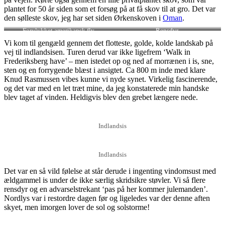
plantet for 50 år siden som et forsøg på at få skov til at gro. Det var
den sølleste skov, jeg har set siden Ørkenskoven i
Oman
.
Forulykket amerikansk fly
Rensdyr
Vi kom til gengæld gennem det flotteste, golde, kolde landskab på
vej til indlandsisen. Turen derud var ikke ligefrem ‘Walk in
Frederiksberg have’ – men istedet op og ned af morrænen i is, sne,
sten og en forrygende blæst i ansigtet. Ca 800 m inde med klare
Knud Rasmussen vibes kunne vi nyde synet. Virkelig fascinerende,
og det var med en let træt mine, da jeg konstaterede min handske
blev taget af vinden. Heldigvis blev den grebet længere nede.
Indlandsis
Indlandsis
Det var en så vild følelse at står derude i ingenting vindomsust med
ældgammel is under de ikke særlig skridsikre støvler. Vi så flere
rensdyr og en advarselstrekant ‘pas på her kommer julemanden’.
Nordlys var i restordre dagen før og ligeledes var der denne aften
skyet, men imorgen lover de sol og solstorme!