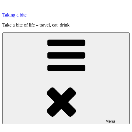
Videre
til
Taking a bite
indhold
Take a bite of life – travel, eat, drink
Menu