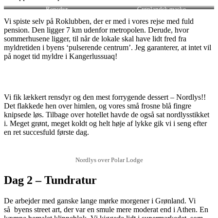
Rensdyr
Grønlandsk maske
Vi spiste selv på Roklubben, der er med i vores rejse med fuld
pension. Den ligger 7 km udenfor metropolen. Derude, hvor
sommerhusene ligger, til når de lokale skal have lidt fred fra
myldretiden i byens ‘pulserende centrum’. Jeg garanterer, at intet vil
på noget tid myldre i Kangerlussuaq!
Vi fik lækkert rensdyr og den mest forrygende dessert – Nordlys!!
Det flakkede hen over himlen, og vores små frosne blå fingre
knipsede løs. Tilbage over hotellet havde de også sat nordlysstikket
i. Meget grønt, meget koldt og helt høje af lykke gik vi i seng efter
en ret succesfuld første dag.
Nordlys over Polar Lodge
Dag 2 – Tundratur
De arbejder med ganske lange mørke morgener i Grønland. Vi
så byens street art, der var en smule mere moderat end i Athen. En