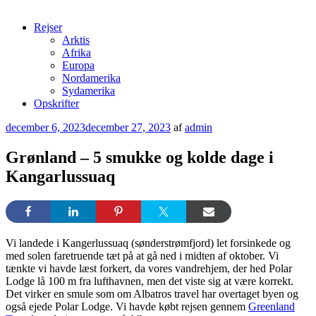
Rejser
Arktis
Afrika
Europa
Nordamerika
Sydamerika
Opskrifter
Udgivet
december 6, 2023
december 27, 2023
af
admin
den
Grønland – 5 smukke og kolde dage i
Kangarlussuaq
Vi landede i Kangerlussuaq (sønderstrømfjord) let forsinkede og
med solen faretruende tæt på at gå ned i midten af oktober. Vi
tænkte vi havde læst forkert, da vores vandrehjem, der hed Polar
Lodge lå 100 m fra lufthavnen, men det viste sig at være korrekt.
Det virker en smule som om Albatros travel har overtaget byen og
også ejede Polar Lodge. Vi havde købt rejsen gennem
Greenland