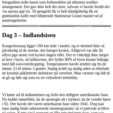
fotografiets ædle kunst som forberedelse på aftenens nordlys
arrangement. Det gav ikke helt det store, selvom vi havde bestilt det
via aurora app´en. Til gengæld fik vi helt håndgribelig fik en
grønlandsk kaffe med tilhørende flammesat Grand manier ud af
anstrengelserne.
Grønlandsk kaffe
morgenkaffe
Dag 3 – Indlandsisen
Kangerlussuaq ligger 160 km inde i landet, og er dermed ikke så
påvirkelig af de storme, der hærger kysten. Alligevel var alle fly
aflyst pga storm ved kysten dagen efter. Der er vitterligt ikke meget
at lave i byen, så lufthavnen, der fylder 80% af byen kunne bidrage
med lidt souvenirshopping. Temperaturen havde ændret sig fra de
minue 23 til minus 3 grader. Stadig koldt og stadig uden at efterlade
de kronisk påklistrede skibukser på værelset. Man vænner sig lidt til
at gå og føle sig som en ret velisoleret teletubby.
Vi kørte ud til indlandsisen og forbi den tidligere amerikanske base.
Nu kaldet minefeltet, da de sprængte alt i stykker, da de vendte hjem
i 92. Der havde det været amerikansk base siden 1941. Dog kan
man stadig finde udetonerede montergranater, så vi prøvede at blive
på vejen. Kørte også gennem en lille privatplantet skov, som var