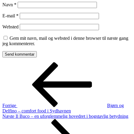
Navn
*
E-mail
*
Websted
Gem mit navn, mail og websted i denne browser til næste gang
jeg kommenterer.
Indlægsnavigation
Forrige
indlæg
Forrige
Bjørn og
Delfino – comfort food i Sydhavnen
Næste
Næste
Il Buco – en uforglemmelig hovedret i bogstavlig betydning
indlæg