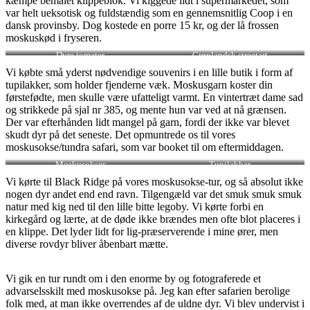
kæmpe bemalet klippeblok. Vi kiggede lidt i supermarkedet, som
var helt ueksotisk og fuldstændig som en gennemsnitlig Coop i en
dansk provinsby. Dog kostede en porre 15 kr, og der lå frossen
moskuskød i fryseren.
Dyre tomater
Grønlandsk streetart
Vi købte små yderst nødvendige souvenirs i en lille butik i form af
tupilakker, som holder fjenderne væk. Moskusgarn koster din
førstefødte, men skulle være ufatteligt varmt. En vintertræt dame sad
og strikkede på sjal nr 385, og mente hun var ved at nå grænsen.
Der var efterhånden lidt mangel på garn, fordi der ikke var blevet
skudt dyr på det seneste. Det opmuntrede os til vores
moskusokse/tundra safari, som var booket til om eftermiddagen.
Moskusokser
Tupilakker
Vi kørte til Black Ridge på vores moskusokse-tur, og så absolut ikke
nogen dyr andet end end ravn. Tilgengæld var det smuk smuk smuk
natur med kig ned til den lille bitte legoby. Vi kørte forbi en
kirkegård og lærte, at de døde ikke brændes men ofte blot placeres i
en klippe. Det lyder lidt for lig-præserverende i mine ører, men
diverse rovdyr bliver åbenbart mætte.
Vi gik en tur rundt om i den enorme by og fotograferede et
advarselsskilt med moskusokse på. Jeg kan efter safarien berolige
folk med, at man ikke overrendes af de uldne dyr. Vi blev undervist i