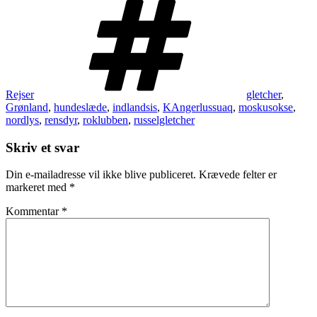
Rejser
gletcher
,
Grønland
,
hundeslæde
,
indlandsis
,
KAngerlussuaq
,
moskusokse
,
nordlys
,
rensdyr
,
roklubben
,
russelgletcher
Skriv et svar
Din e-mailadresse vil ikke blive publiceret.
Krævede felter er
markeret med
*
Kommentar
*