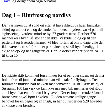
Travel
og derigennem også Albatros.
Dag 1 – Rimfrost og nordlys
Der var ingen tid at spild og efter at have iklædt os huer, handsker,
skitøj og uld det ene og det andet fra inderst til yderst var vi parat til
sightseeing i verdens mindste by. 23 graders frost. Der bor 520
mennesker i byen, så stor er den ikke. Vi kørte ud og op til den
pastelblå og lyserøde himmel. Vi blev fortalt, at om to dage ville der
ikke være mere sol før om et par måneder, så vil byen henligge i
evige solop- og nedgangsfarver. Her i oktober var der lyst fra ca 10
til kl ca 16.
Solen går ned
Havnen
Det sidste skib kom med forsyninger for et par uger siden, og de må
holde frem til juni med mindre man vil betale for flyfragten. Det
forklarede umiddelbart bakken med tomater til 70 kr. Tætteste by er
Sissiumit 160 km væk og kan ikke nås med bil, men så er det godt
alle i byen har en lufthavn i baghaven. Der er imponerende 8 børn i
børnehave og 49 børn i skolen. Guiden nævnte utallige gange
behovet for en bager og en frisør, så har du lyst er der 520 hoveder
at klippe eller bespise.