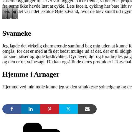
kasernebygninger fra 1775 var bygget. Alt er fredet, så det er et proje
fra øerne ikke havde lært at cykle. Lets face it, cykling har bare lidt
ben, og det var i det iskolde Østersøvand, hvor de blev smidt ud i gy
Svømmehallen
udsigt
Store
over
tårn
øen
Svanneke
Jeg lagde det virkelig charmerende samfund bag mig uden at kunne fo
omgås, for det er med at få det bedst mulige ud af det, der er til rådi
for sine pølser og gode kødkvalitet. Dyr lever, dør og forarbejdes på g
og den er ret velbesøgt. Du kan også finde deres produkter i Torvehal
Hjemme i Arnager
Hjemme ved min mole kunne jeg se den smukkeste solnedgang og den mole 
Kategorier