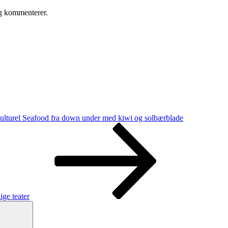
eg kommenterer.
kulturel Seafood fra down under med kiwi og solbærblade
ige teater
Søg