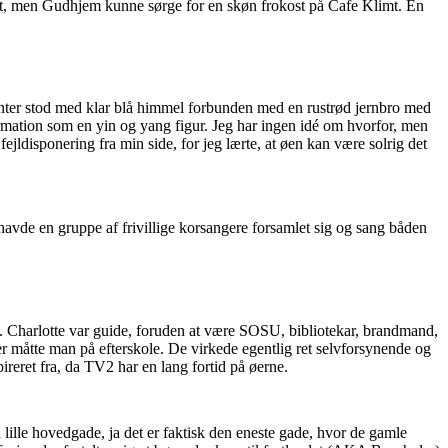
åbent, men Gudhjem kunne sørge for en skøn frokost på Cafe Klimt. En
nter stod med klar blå himmel forbunden med en rustrød jernbro med
formation som en yin og yang figur. Jeg har ingen idé om hvorfor, men
fejldisponering fra min side, for jeg lærte, at øen kan være solrig det
 havde en gruppe af frivillige korsangere forsamlet sig og sang båden
en. Charlotte var guide, foruden at være SOSU, bibliotekar, brandmand,
er måtte man på efterskole. De virkede egentlig ret selvforsynende og
reret fra, da TV2 har en lang fortid på øerne.
 lille hovedgade, ja det er faktisk den eneste gade, hvor de gamle