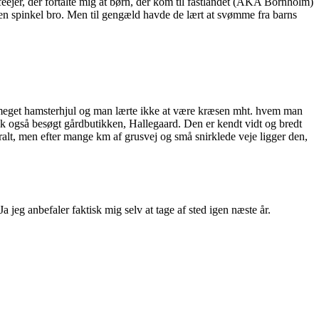
afeejer, der fortalte mig at børn, der kom til fastlandet (AKA Bornholm)
af en spinkel bro. Men til gengæld havde de lært at svømme fra barns
e meget hamsterhjul og man lærte ikke at være kræsen mht. hvem man
. Fik også besøgt gårdbutikken, Hallegaard. Den er kendt vidt og bredt
ntralt, men efter mange km af grusvej og små snirklede veje ligger den,
jeg anbefaler faktisk mig selv at tage af sted igen næste år.