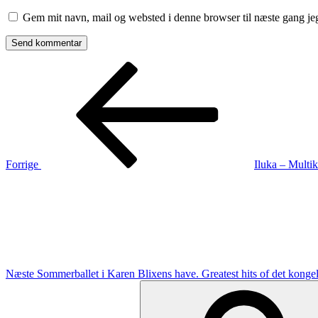
Gem mit navn, mail og websted i denne browser til næste gang j
Indlægsnavigation
Forrige
indlæg
Forrige
Iluka – Multi
Næste
indlæg
Næste
Sommerballet i Karen Blixens have. Greatest hits of det kongel
Søg
efter: