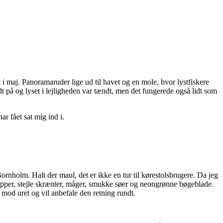
i maj. Panoramaruder lige ud til havet og en mole, hvor lystfiskere
 på og lyset i lejligheden var tændt, men det fungerede også lidt som
r fået sat mig ind i.
rnholm. Halt der maul, det er ikke en tur til kørestolsbrugere. Da jeg
ipper, stejle skrænter, måger, smukke søer og neongrønne bøgeblade.
 mod uret og vil anbefale den retning rundt.