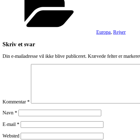
Europa
,
Rejser
Skriv et svar
Din e-mailadresse vil ikke blive publiceret.
Krævede felter er marker
Kommentar
*
Navn
*
E-mail
*
Websted