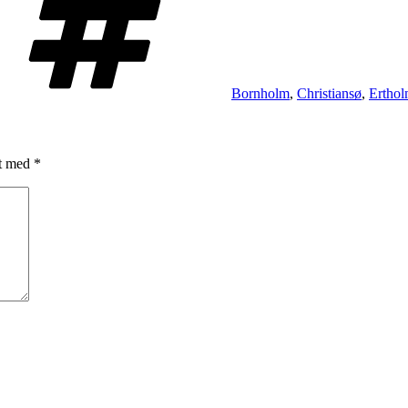
Bornholm
,
Christiansø
,
Ertho
et med
*