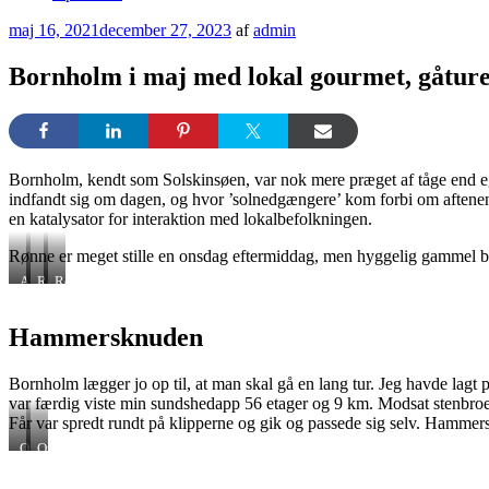
Udgivet
maj 16, 2021
december 27, 2023
af
admin
den
Bornholm i maj med lokal gourmet, gåture
Bornholm, kendt som Solskinsøen, var nok mere præget af tåge end egen
indfandt sig om dagen, og hvor ’solnedgængere’ kom forbi om aftenen. 
en katalysator for interaktion med lokalbefolkningen.
Rønne er meget stille en onsdag eftermiddag, men hyggelig gammel bydel
Arnager
Rønne
Rønne
Mole
Hammersknuden
Bornholm lægger jo op til, at man skal gå en lang tur. Jeg havde lagt
var færdig viste min sundshedapp 56 etager og 9 km. Modsat stenbroen
Får var spredt rundt på klipperne og gik og passede sig selv. Hammers
Opal
Opalsøen
søen