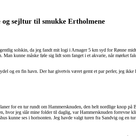
 og sejltur til smukke Ertholmene
tlig solskin, da jeg fandt mit logi i Arnager 5 km syd for Rønne midt 
Man kunne måske føle sig lidt som fanget i et akvarie, når mørket faldt
 og en fin havn. Der har givetvis været gemt et par perler, jeg ikke ha
 planer for en tur rundt om Hammersknuden, den helt nordlige knop på Bo
, hvor jeg slår mine folder til daglig, var Hammersknuden forrevne kl
hus kunne ses i horisonten. Jeg havde valgt turen fra Sandvig og en tur