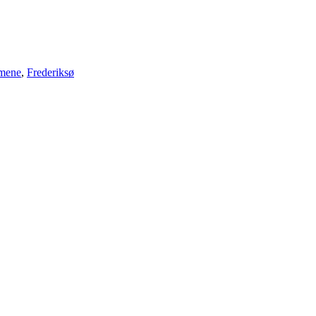
lmene
,
Frederiksø