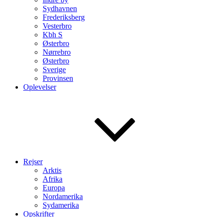
Sydhavnen
Frederiksberg
Vesterbro
Kbh S
Østerbro
Nørrebro
Østerbro
Sverige
Provinsen
Oplevelser
Rejser
Arktis
Afrika
Europa
Nordamerika
Sydamerika
Opskrifter