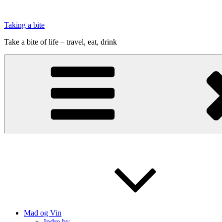
Videre
til
Taking a bite
indhold
Take a bite of life – travel, eat, drink
Mad og Vin
Indre by