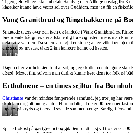
Tilgengæld vil jeg ikke anbefale Sandvig eller Allinge onsdag før Kr 
klassiker kunne have været sol over Gudhjem, men jeg fik en fiskefi
Vang Granitbrud og Ringebakkerne på B
Smuttede tværs over øen igen og landede i Vang Granitbrud og Ringe
faretruende trådgitter, der adskilte dig fra evigheden, mens man kunne
dekorativ var den. Da solen var høj, tænkte jeg at jeg ville tage hjem t
ene sted og mystisk tåget 2 km længere henne ad kysten.
Vang
Hammerknuden
Fiskefilet
stenbrud
med
remoulade
Dagen efter var hele øen fuld af sol, og jeg skulle med det gode skib 
afsted. Meget fint, selvom man dårligt kunne høre dem for folk på båd
Ertholmene – en times sejltur fra Bornho
Christiansø
var det mindste fungerende samfund, jeg tror jeg har været
skolelærer og alt mulig andet. Hun fortalte, at de er 90 personer fast
mødtes på kryds og tværs til sociale sammenhænge. Særligt i forsamlin
Lille
Christiansø
Christiansø
tårn
Frederiksø
Spiste frokost på gæstgiveriet og gik øen rundt. Jeg vil tro der er 500