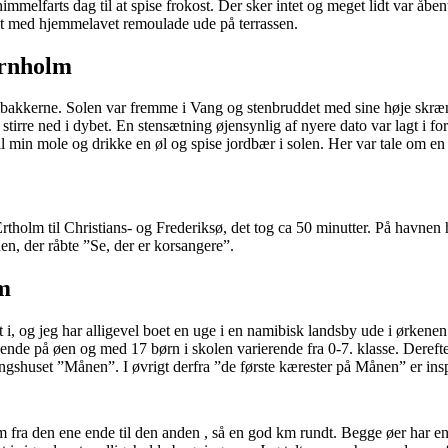
himmelfarts dag til at spise frokost. Der sker intet og meget lidt var 
let med hjemmelavet remoulade ude på terrassen.
ornholm
bakkerne. Solen var fremme i Vang og stenbruddet med sine høje skræ
 stirre ned i dybet. En stensætning øjensynlig af nyere dato var lagt i 
il min mole og drikke en øl og spise jordbær i solen. Her var tale om en 
Ertholm til Christians- og Frederiksø, det tog ca 50 minutter. På havnen
en, der råbte ”Se, der er korsangere”.
lm
 i, og jeg har alligevel boet en uge i en namibisk landsby ude i ørken
boende på øen og med 17 børn i skolen varierende fra 0-7. klasse. Dereft
gshuset ”Månen”. I øvrigt derfra ”de første kærester på Månen” er inspi
 m fra den ene ende til den anden , så en god km rundt. Begge øer har en