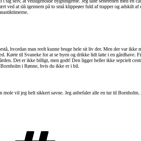
kt i sig selv, at vedligeholde bygningerne. Jeg talte senerehen med en c
 svært ved at slå igennem på to små klippeøer fuld af trapper og adskilt 
mnastiktimerne.
rstå, hvordan man reelt kunne bruge hele sit liv der. Men der var ikk
ghed. Kørte til Svaneke for at se byen og drikke lidt latte i en gårdhave
ården. Det er ikke billigt, men godt! Den ligger heller ikke sepcielt ce
 Bornholm i Rønne, hvis du ikke er i bil.
vil jeg helt sikkert savne. Jeg anbefaler alle en tur til Bornholm. Ja 
Tags