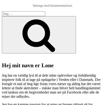
Søtunge med hummeremulsion
Søg
efter:
Søg
Hej mit navn er Lone
Jeg har en vældig lyst til at dele mine oplevelser og forhåbentlig
inspirere folk til at tage på opdagelse i Verden eller i Danmark. Der
foregår et utal af ting lige foran vores næser og aldrig har det været
lettere at finde aktiviteter – måske man bliver helt handlingslammet
ved tanken om de begivenheder man ser på Facebook eller alle de
rejser der udbydes.
Jeg har en kæmpe passion for at rejse og bruger sikkert alt for