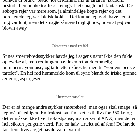
bestod af en bunke trøffel-shavings. Det smagte helt fantastisk. De
søkogte rejer var mere som, ja almindelige kogte rejer og det
porcherede æg var faktisk koldt – Det kunne jeg godt have tænkt
mig var lunt, men det smagte såmænd dejligt nok, uden at jeg var
blown away.
Oksetartar med trøffel
Stines smørrebrødsstykker havde jeg i sagens natur ikke den fulde
oplevelse af, men rødtungen havde en ret guddommelig
hummermayonnaise, og tarteletten kåres hermed til ”verdens bedste
tartelet”. En hel rød hummerklo kom til syne blandt de friske grønne
ærter og aspargesen.
Hummer-tartelet
Der er så mange andre stykker smørrebrød, man også skal smage, så
jeg må afsted igen. En frokost kan fint sættes til livs for 350 kr, og
det er måske ikke hver frokostpause, man suser til ANX, men det er
helt sikkert pengene værd. Fire en halv tartelet ud af fem! De havde
fået fem, hvis ægget havde været varmt.