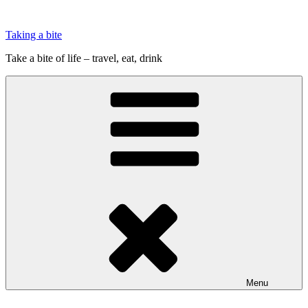
Videre
til
Taking a bite
indhold
Take a bite of life – travel, eat, drink
Menu