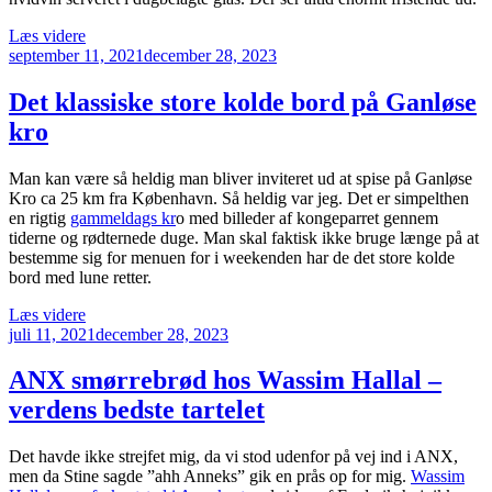
“Promener
Læs videre
Udgivet
ned
september 11, 2021
december 28, 2023
den
til
Promenaden
Det klassiske store kolde bord på Ganløse
på
kro
Frederiksberg
Allé”
Man kan være så heldig man bliver inviteret ud at spise på Ganløse
Kro ca 25 km fra København. Så heldig var jeg. Det er simpelthen
en rigtig
gammeldags kr
o med billeder af kongeparret gennem
tiderne og rødternede duge. Man skal faktisk ikke bruge længe på at
bestemme sig for menuen for i weekenden har de det store kolde
bord med lune retter.
“Det
Læs videre
Udgivet
klassiske
juli 11, 2021
december 28, 2023
den
store
kolde
ANX smørrebrød hos Wassim Hallal –
bord
verdens bedste tartelet
på
Ganløse
kro”
Det havde ikke strejfet mig, da vi stod udenfor på vej ind i ANX,
men da Stine sagde ”ahh Anneks” gik en prås op for mig.
Wassim