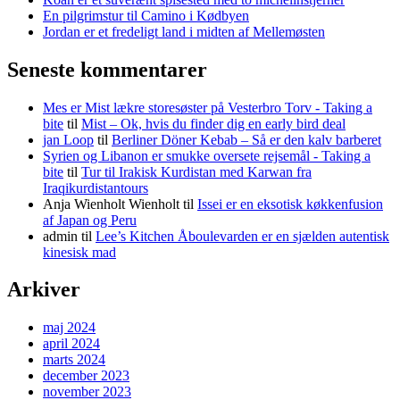
En pilgrimstur til Camino i Kødbyen
Jordan er et fredeligt land i midten af Mellemøsten
Seneste kommentarer
Mes er Mist lækre storesøster på Vesterbro Torv - Taking a
bite
til
Mist – Ok, hvis du finder dig en early bird deal
jan Loop
til
Berliner Döner Kebab – Så er den kalv barberet
Syrien og Libanon er smukke oversete rejsemål - Taking a
bite
til
Tur til Irakisk Kurdistan med Karwan fra
Iraqikurdistantours
Anja Wienholt Wienholt
til
Issei er en eksotisk køkkenfusion
af Japan og Peru
admin
til
Lee’s Kitchen Åboulevarden er en sjælden autentisk
kinesisk mad
Arkiver
maj 2024
april 2024
marts 2024
december 2023
november 2023