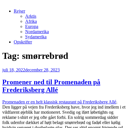
Rejser
Arktis
Afrika
Europa
Nordamerika
Sydamerika
Opskrifter
Tag:
smørrebrød
Udgivet
juli 18, 2022
december 28, 2023
den
Promener ned til Promenaden på
Frederiksberg Allé
Promenaden er en helt klassisk restaurant på Frederiksberg Allé
.
Den ligger på vejen fra Frederiksberg have, hvor jeg ind imellem i et
vildfarent øjeblik har motioneret. Svedig og iført løbetights og
reklame t-shirt er jeg ofte gået forbi. En solrig sommerdag sidder
folk udenfor dækket af højt belagt smørrebrød og fadøl eller kølig
hvidvin serveret i dugbelagte glas. Der ser altid enormt fristende ud.