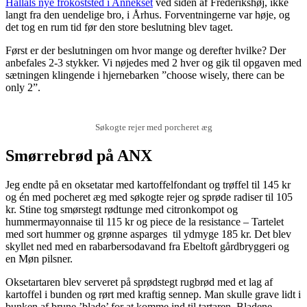
Hallals nye frokoststed i Annekset
ved siden af Frederikshøj, ikke
langt fra den uendelige bro, i Århus. Forventningerne var høje, og
det tog en rum tid før den store beslutning blev taget.
Først er der beslutningen om hvor mange og derefter hvilke? Der
anbefales 2-3 stykker. Vi nøjedes med 2 hver og gik til opgaven med
sætningen klingende i hjernebarken ”choose wisely, there can be
only 2”.
Søkogte rejer med porcheret æg
Smørrebrød på ANX
Jeg endte på en oksetatar med kartoffelfondant og trøffel til 145 kr
og én med pocheret æg med søkogte rejer og sprøde radiser til 105
kr. Stine tog smørstegt rødtunge med citronkompot og
hummermayonnaise til 115 kr og piece de la resistance – Tartelet
med sort hummer og grønne asparges til ydmyge 185 kr. Det blev
skyllet ned med en rabarbersodavand fra Ebeltoft gårdbryggeri og
en Møn pilsner.
Oksetartaren blev serveret på sprødstegt rugbrød med et lag af
kartoffel i bunden og rørt med kraftig sennep. Man skulle grave lidt i
bunken af brune ’blade’ for at komme ind til tartaren. Bladene