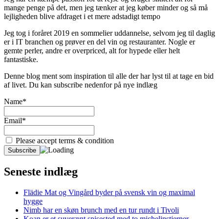
mange penge på det, men jeg tænker at jeg køber minder og så må
lejligheden blive afdraget i et mere adstadigt tempo
Jeg tog i foråret 2019 en sommelier uddannelse, selvom jeg til daglig
er i IT branchen og prøver en del vin og restauranter. Nogle er
gemte perler, andre er overpriced, alt for hypede eller helt
fantastiske.
Denne blog ment som inspiration til alle der har lyst til at tage en bid
af livet. Du kan subscribe nedenfor på nye indlæg
Name*
Email*
Please accept terms & condition
Seneste indlæg
Flädie Mat og Vingård byder på svensk vin og maximal
hygge
Nimb har en skøn brunch med en tur rundt i Tivoli
Koan er et suverænt spisested med to michelinstjerner