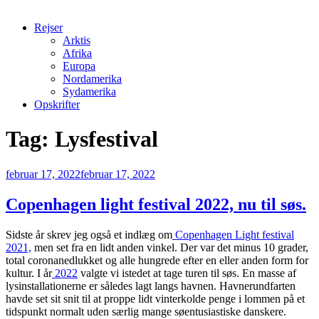
Rejser
Arktis
Afrika
Europa
Nordamerika
Sydamerika
Opskrifter
Tag:
Lysfestival
Udgivet
februar 17, 2022
februar 17, 2022
den
Copenhagen light festival 2022, nu til søs.
Sidste år skrev jeg også et indlæg om
Copenhagen Light festival
2021,
men set fra en lidt anden vinkel. Der var det minus 10 grader,
total coronanedlukket og alle hungrede efter en eller anden form for
kultur. I år
2022
valgte vi istedet at tage turen til søs. En masse af
lysinstallationerne er således lagt langs havnen. Havnerundfarten
havde set sit snit til at proppe lidt vinterkolde penge i lommen på et
tidspunkt normalt uden særlig mange søentusiastiske danskere.