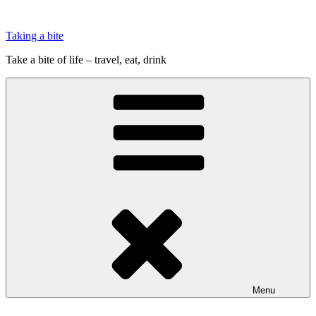
Videre
til
Taking a bite
indhold
Take a bite of life – travel, eat, drink
Menu