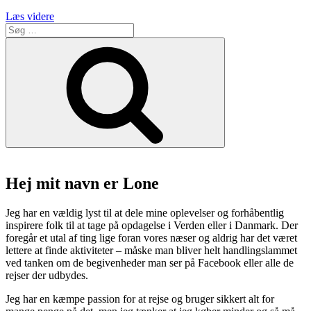
“Copenhagen
Læs videre
Søg
light
efter:
festival
Søg
2022,
nu
til
søs.”
Hej mit navn er Lone
Jeg har en vældig lyst til at dele mine oplevelser og forhåbentlig
inspirere folk til at tage på opdagelse i Verden eller i Danmark. Der
foregår et utal af ting lige foran vores næser og aldrig har det været
lettere at finde aktiviteter – måske man bliver helt handlingslammet
ved tanken om de begivenheder man ser på Facebook eller alle de
rejser der udbydes.
Jeg har en kæmpe passion for at rejse og bruger sikkert alt for