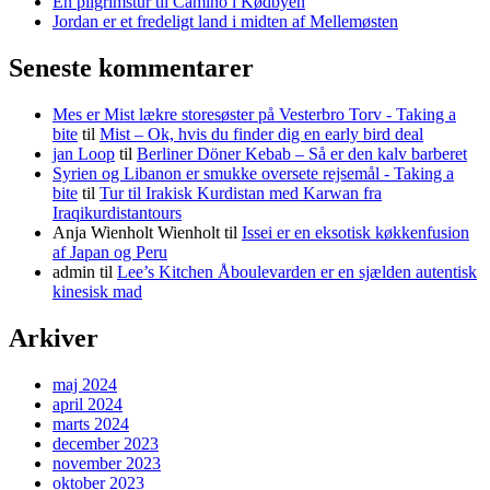
En pilgrimstur til Camino i Kødbyen
Jordan er et fredeligt land i midten af Mellemøsten
Seneste kommentarer
Mes er Mist lækre storesøster på Vesterbro Torv - Taking a
bite
til
Mist – Ok, hvis du finder dig en early bird deal
jan Loop
til
Berliner Döner Kebab – Så er den kalv barberet
Syrien og Libanon er smukke oversete rejsemål - Taking a
bite
til
Tur til Irakisk Kurdistan med Karwan fra
Iraqikurdistantours
Anja Wienholt Wienholt
til
Issei er en eksotisk køkkenfusion
af Japan og Peru
admin
til
Lee’s Kitchen Åboulevarden er en sjælden autentisk
kinesisk mad
Arkiver
maj 2024
april 2024
marts 2024
december 2023
november 2023
oktober 2023