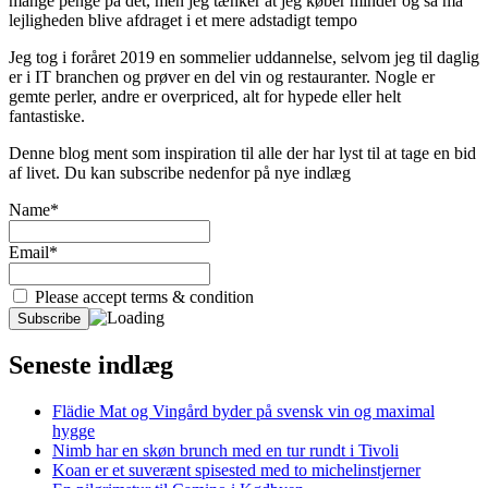
mange penge på det, men jeg tænker at jeg køber minder og så må
lejligheden blive afdraget i et mere adstadigt tempo
Jeg tog i foråret 2019 en sommelier uddannelse, selvom jeg til daglig
er i IT branchen og prøver en del vin og restauranter. Nogle er
gemte perler, andre er overpriced, alt for hypede eller helt
fantastiske.
Denne blog ment som inspiration til alle der har lyst til at tage en bid
af livet. Du kan subscribe nedenfor på nye indlæg
Name*
Email*
Please accept terms & condition
Seneste indlæg
Flädie Mat og Vingård byder på svensk vin og maximal
hygge
Nimb har en skøn brunch med en tur rundt i Tivoli
Koan er et suverænt spisested med to michelinstjerner