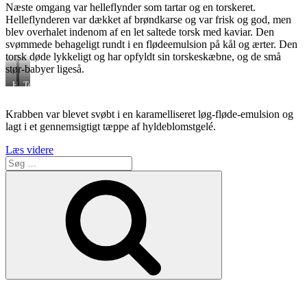
Næste omgang var helleflynder som tartar og en torskeret.
Helleflynderen var dækket af brøndkarse og var frisk og god, men
blev overhalet indenom af en let saltede torsk med kaviar. Den
svømmede behageligt rundt i en flødeemulsion på kål og ærter. Den
torsk døde lykkeligt og har opfyldt sin torskeskæbne, og de små
stør-babyer ligeså.
Helleflynder
Torsk
tartar
delux
Krabben var blevet svøbt i en karamelliseret løg-fløde-emulsion og
lagt i et gennemsigtigt tæppe af hyldeblomstgelé.
“Koks
Læs videre
Søg
pop-
efter:
up
Søg
i
Tivoli.
Turpas
til
færøsk
Michelin-
stjerne.”