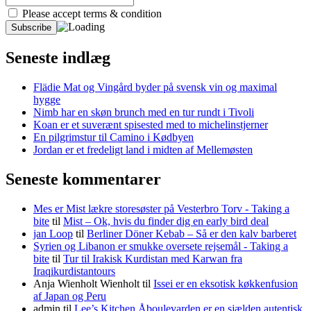
Please accept terms & condition
Seneste indlæg
Flädie Mat og Vingård byder på svensk vin og maximal
hygge
Nimb har en skøn brunch med en tur rundt i Tivoli
Koan er et suverænt spisested med to michelinstjerner
En pilgrimstur til Camino i Kødbyen
Jordan er et fredeligt land i midten af Mellemøsten
Seneste kommentarer
Mes er Mist lækre storesøster på Vesterbro Torv - Taking a
bite
til
Mist – Ok, hvis du finder dig en early bird deal
jan Loop
til
Berliner Döner Kebab – Så er den kalv barberet
Syrien og Libanon er smukke oversete rejsemål - Taking a
bite
til
Tur til Irakisk Kurdistan med Karwan fra
Iraqikurdistantours
Anja Wienholt Wienholt
til
Issei er en eksotisk køkkenfusion
af Japan og Peru
admin
til
Lee’s Kitchen Åboulevarden er en sjælden autentisk