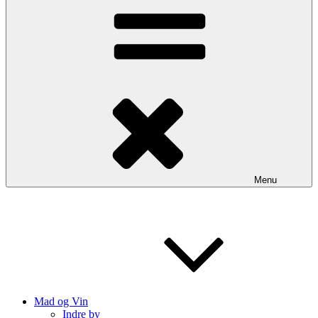
Menu
Mad og Vin
Indre by