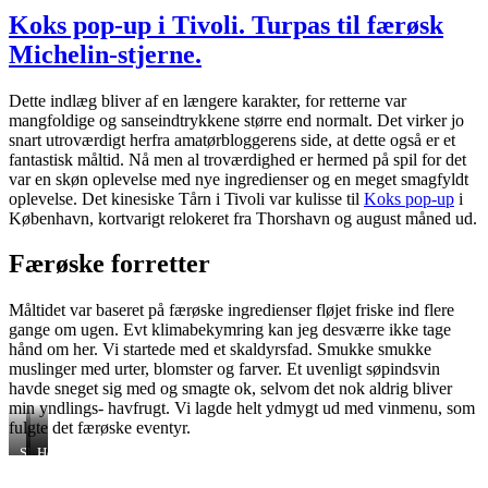
–
Koks pop-up i Tivoli. Turpas til færøsk
vidunderlig
Michelin-stjerne.
mad
i
epicenteret
Dette indlæg bliver af en længere karakter, for retterne var
af
mangfoldige og sanseindtrykkene større end normalt. Det virker jo
naturvin”
snart utroværdigt herfra amatørbloggerens side, at dette også er et
fantastisk måltid. Nå men al troværdighed er hermed på spil for det
var en skøn oplevelse med nye ingredienser og en meget smagfyldt
oplevelse. Det kinesiske Tårn i Tivoli var kulisse til
Koks pop-up
i
København, kortvarigt relokeret fra Thorshavn og august måned ud.
Færøske forretter
Måltidet var baseret på færøske ingredienser fløjet friske ind flere
gange om ugen. Evt klimabekymring kan jeg desværre ikke tage
hånd om her. Vi startede med et skaldyrsfad. Smukke smukke
muslinger med urter, blomster og farver. Et uvenligt søpindsvin
havde sneget sig med og smagte ok, selvom det nok aldrig bliver
min yndlings- havfrugt. Vi lagde helt ydmygt ud med vinmenu, som
fulgte det færøske eventyr.
Skaldyrsfad
Kammusling
Hestemusling
på
is