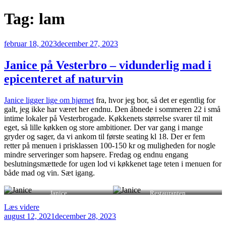
Tag:
lam
Udgivet
februar 18, 2023
december 27, 2023
den
Janice på Vesterbro – vidunderlig mad i
epicenteret af naturvin
Janice ligger lige om hjørnet
fra, hvor jeg bor, så det er egentlig for
galt, jeg ikke har været her endnu. Den åbnede i sommeren 22 i små
intime lokaler på Vesterbrogade. Køkkenets størrelse svarer til mit
eget, så lille køkken og store ambitioner. Der var gang i mange
gryder og sager, da vi ankom til første seating kl 18. Der er fem
retter på menuen i prisklassen 100-150 kr og muligheden for nogle
mindre serveringer som hapsere. Fredag og endnu engang
beslutningsmættede for ugen lod vi køkkenet tage teten i menuen for
både mad og vin. Sæt igang.
Janice
Restauranten
“Janice
Læs videre
Udgivet
på
august 12, 2021
december 28, 2023
den
Vesterbro