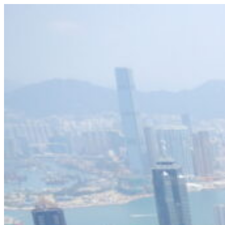
Videre
til
indhold