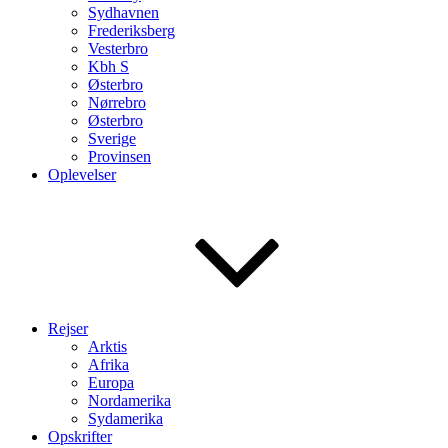
Sydhavnen
Frederiksberg
Vesterbro
Kbh S
Østerbro
Nørrebro
Østerbro
Sverige
Provinsen
Oplevelser
Rejser
Arktis
Afrika
Europa
Nordamerika
Sydamerika
Opskrifter