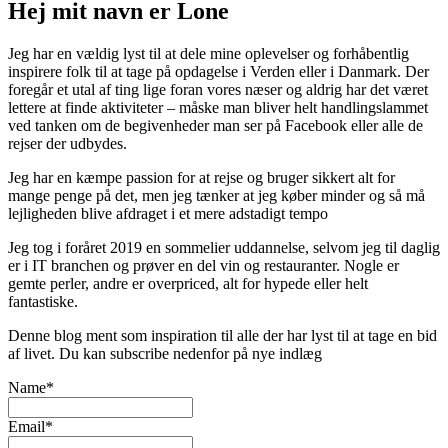
Hej mit navn er Lone
Jeg har en vældig lyst til at dele mine oplevelser og forhåbentlig
inspirere folk til at tage på opdagelse i Verden eller i Danmark. Der
foregår et utal af ting lige foran vores næser og aldrig har det været
lettere at finde aktiviteter – måske man bliver helt handlingslammet
ved tanken om de begivenheder man ser på Facebook eller alle de
rejser der udbydes.
Jeg har en kæmpe passion for at rejse og bruger sikkert alt for
mange penge på det, men jeg tænker at jeg køber minder og så må
lejligheden blive afdraget i et mere adstadigt tempo
Jeg tog i foråret 2019 en sommelier uddannelse, selvom jeg til daglig
er i IT branchen og prøver en del vin og restauranter. Nogle er
gemte perler, andre er overpriced, alt for hypede eller helt
fantastiske.
Denne blog ment som inspiration til alle der har lyst til at tage en bid
af livet. Du kan subscribe nedenfor på nye indlæg
Name*
Email*