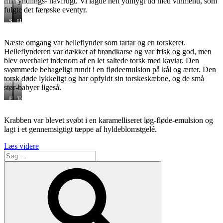
min yndlings- havfrugt. Vi lagde helt ydmygt ud med vinmenu, som
fulgte det færøske eventyr.
Skaldyrsfad
Kammusling
Hestemusling
på
is
Næste omgang var helleflynder som tartar og en torskeret.
Helleflynderen var dækket af brøndkarse og var frisk og god, men
blev overhalet indenom af en let saltede torsk med kaviar. Den
svømmede behageligt rundt i en flødeemulsion på kål og ærter. Den
torsk døde lykkeligt og har opfyldt sin torskeskæbne, og de små
stør-babyer ligeså.
Helleflynder
Torsk
tartar
delux
Krabben var blevet svøbt i en karamelliseret løg-fløde-emulsion og
lagt i et gennemsigtigt tæppe af hyldeblomstgelé.
“Koks
Læs videre
Søg
pop-
efter:
up
Søg
i
Tivoli.
Turpas
til
færøsk
Michelin-