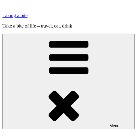
Videre
til
Taking a bite
indhold
Take a bite of life – travel, eat, drink
Menu