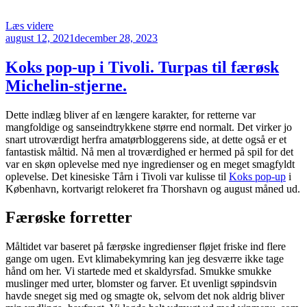
“On
Læs videre
Udgivet
the
august 12, 2021
december 28, 2023
den
Roks
i
Koks pop-up i Tivoli. Turpas til færøsk
Torshavn
Michelin-stjerne.
–
gå
helt
Dette indlæg bliver af en længere karakter, for retterne var
i
mangfoldige og sanseindtrykkene større end normalt. Det virker jo
fisk”
snart utroværdigt herfra amatørbloggerens side, at dette også er et
fantastisk måltid. Nå men al troværdighed er hermed på spil for det
var en skøn oplevelse med nye ingredienser og en meget smagfyldt
oplevelse. Det kinesiske Tårn i Tivoli var kulisse til
Koks pop-up
i
København, kortvarigt relokeret fra Thorshavn og august måned ud.
Færøske forretter
Måltidet var baseret på færøske ingredienser fløjet friske ind flere
gange om ugen. Evt klimabekymring kan jeg desværre ikke tage
hånd om her. Vi startede med et skaldyrsfad. Smukke smukke
muslinger med urter, blomster og farver. Et uvenligt søpindsvin
havde sneget sig med og smagte ok, selvom det nok aldrig bliver