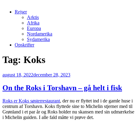
Rejser
Arktis
Afrika
Europa
Nordamerika
Sydamerika
Opskrifter
Tag:
Koks
Udgivet
august 18, 2022
december 28, 2023
den
On the Roks i Torshavn – gå helt i fisk
Roks er Koks søsterrestaurant
, der nu er flyttet ind i de gamle huse i
centrum af Torshavn. Koks flyttede sine to Michelin stjerner med til
Grønland i et par år og Roks holder nu skansen med sin udmærkelse
i Michelin guiden. I alle fald måtte vi prøve det.