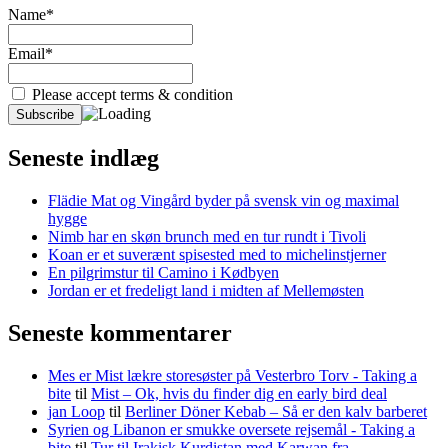
Name*
Email*
Please accept terms & condition
Seneste indlæg
Flädie Mat og Vingård byder på svensk vin og maximal
hygge
Nimb har en skøn brunch med en tur rundt i Tivoli
Koan er et suverænt spisested med to michelinstjerner
En pilgrimstur til Camino i Kødbyen
Jordan er et fredeligt land i midten af Mellemøsten
Seneste kommentarer
Mes er Mist lækre storesøster på Vesterbro Torv - Taking a
bite
til
Mist – Ok, hvis du finder dig en early bird deal
jan Loop
til
Berliner Döner Kebab – Så er den kalv barberet
Syrien og Libanon er smukke oversete rejsemål - Taking a
bite
til
Tur til Irakisk Kurdistan med Karwan fra