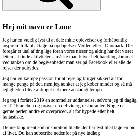
stjerne.”
Hej mit navn er Lone
Jeg har en vældig lyst til at dele mine oplevelser og forhåbentlig
inspirere folk til at tage på opdagelse i Verden eller i Danmark. Der
foregår et utal af ting lige foran vores næser og aldrig har det været
lettere at finde aktiviteter – måske man bliver helt handlingslammet
ved tanken om de begivenheder man ser på Facebook eller alle de
rejser der udbydes.
Jeg har en kæmpe passion for at rejse og bruger sikkert alt for
mange penge på det, men jeg tænker at jeg køber minder og så må
lejligheden blive afdraget i et mere adstadigt tempo
Jeg tog i foråret 2019 en sommelier uddannelse, selvom jeg til daglig
er i IT branchen og prøver en del vin og restauranter. Nogle er
gemte perler, andre er overpriced, alt for hypede eller helt
fantastiske.
Denne blog ment som inspiration til alle der har lyst til at tage en bid
af livet. Du kan subscribe nedenfor på nye indlæg