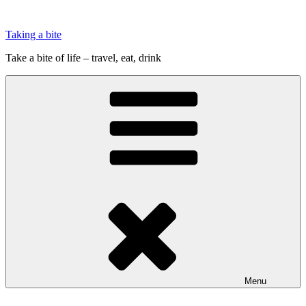
Videre
til
Taking a bite
indhold
Take a bite of life – travel, eat, drink
Menu