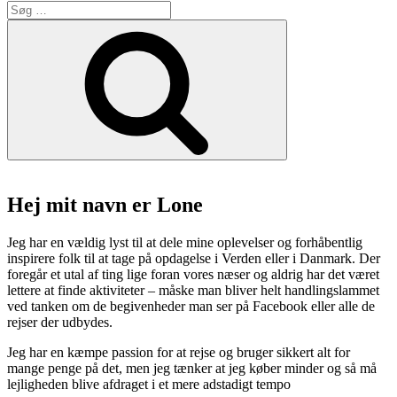
Søg
i
efter:
kødbyen
Søg
–
en
pilgrimsrejse
i
små-
retter”
Hej mit navn er Lone
Jeg har en vældig lyst til at dele mine oplevelser og forhåbentlig
inspirere folk til at tage på opdagelse i Verden eller i Danmark. Der
foregår et utal af ting lige foran vores næser og aldrig har det været
lettere at finde aktiviteter – måske man bliver helt handlingslammet
ved tanken om de begivenheder man ser på Facebook eller alle de
rejser der udbydes.
Jeg har en kæmpe passion for at rejse og bruger sikkert alt for
mange penge på det, men jeg tænker at jeg køber minder og så må
lejligheden blive afdraget i et mere adstadigt tempo