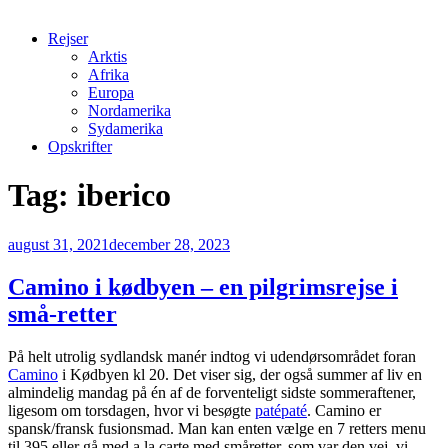
Rejser
Arktis
Afrika
Europa
Nordamerika
Sydamerika
Opskrifter
Tag:
iberico
Udgivet
august 31, 2021
december 28, 2023
den
Camino i kødbyen – en pilgrimsrejse i
små-retter
På helt utrolig sydlandsk manér indtog vi udendørsområdet foran
Camino
i Kødbyen kl 20. Det viser sig, der også summer af liv en
almindelig mandag på én af de forventeligt sidste sommeraftener,
ligesom om torsdagen, hvor vi besøgte
patépaté
. Camino er
spansk/fransk fusionsmad. Man kan enten vælge en 7 retters menu
til 395 eller gå med a la carte med småretter, som var den vej, vi