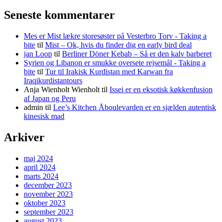
Seneste kommentarer
Mes er Mist lækre storesøster på Vesterbro Torv - Taking a
bite
til
Mist – Ok, hvis du finder dig en early bird deal
jan Loop
til
Berliner Döner Kebab – Så er den kalv barberet
Syrien og Libanon er smukke oversete rejsemål - Taking a
bite
til
Tur til Irakisk Kurdistan med Karwan fra
Iraqikurdistantours
Anja Wienholt Wienholt
til
Issei er en eksotisk køkkenfusion
af Japan og Peru
admin
til
Lee’s Kitchen Åboulevarden er en sjælden autentisk
kinesisk mad
Arkiver
maj 2024
april 2024
marts 2024
december 2023
november 2023
oktober 2023
september 2023
august 2023