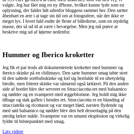
valgte. Jeg har fået mig en ny iPhone, hvilket kunne lyde som en
oplysning, der falder lidt udenfor bloggens rammer her. Den sætter
åbenbart en ære i at tage sin tid om at fotografere, når der ikke er
meget lys. I hvert fald endte de fleste af billederne, som en utydelig
masse, der så ud til at være i bevægelse. Men jeg må prøve at
beskrive mig ud af løjerne nedenfor.
Hummer og Iberico kroketter
Jeg fik et par trods alt dokumenterede kroketter med hummer og
iberico skinke på en chilimayo. Den sarte hummer smag tabte stort
til den saltede sortfodsskinke og lod sig henfalde til en ubetydelig
birolle, men friteret skinke var såmænd også lækkert. På den anden
side af bordet blev der serveret en Stracciacotta-ret med balsamico
og nødder og en svamperet med æggeblomme. Jeg holdt mig ikke
tilbage og stak gaflen i hendes ret. Stracciacotta er en blanding af
stracciatella og ricottaost og var meget blød, næsten flydende og
med sød balsamico og nødder blev den helt dessertagtig på den
utrolig lækre måde. Svampene var en umami eksplosion og virkelig
fyldte til bristepunktet med smag.
“Camino
Læs videre