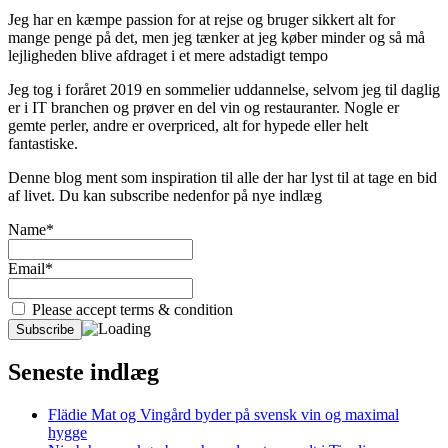
Jeg har en kæmpe passion for at rejse og bruger sikkert alt for
mange penge på det, men jeg tænker at jeg køber minder og så må
lejligheden blive afdraget i et mere adstadigt tempo
Jeg tog i foråret 2019 en sommelier uddannelse, selvom jeg til daglig
er i IT branchen og prøver en del vin og restauranter. Nogle er
gemte perler, andre er overpriced, alt for hypede eller helt
fantastiske.
Denne blog ment som inspiration til alle der har lyst til at tage en bid
af livet. Du kan subscribe nedenfor på nye indlæg
Name*
Email*
Please accept terms & condition
Seneste indlæg
Flädie Mat og Vingård byder på svensk vin og maximal
hygge