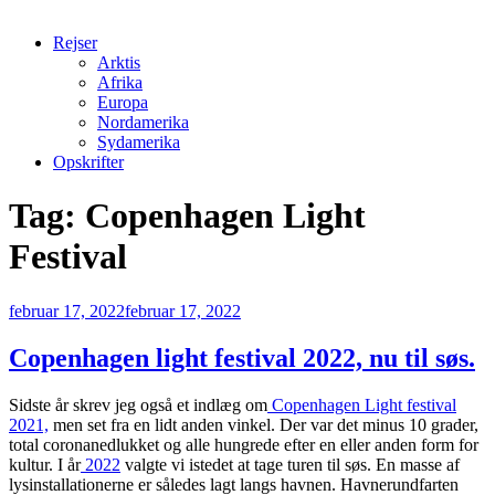
Rejser
Arktis
Afrika
Europa
Nordamerika
Sydamerika
Opskrifter
Tag:
Copenhagen Light
Festival
Udgivet
februar 17, 2022
februar 17, 2022
den
Copenhagen light festival 2022, nu til søs.
Sidste år skrev jeg også et indlæg om
Copenhagen Light festival
2021,
men set fra en lidt anden vinkel. Der var det minus 10 grader,
total coronanedlukket og alle hungrede efter en eller anden form for
kultur. I år
2022
valgte vi istedet at tage turen til søs. En masse af
lysinstallationerne er således lagt langs havnen. Havnerundfarten