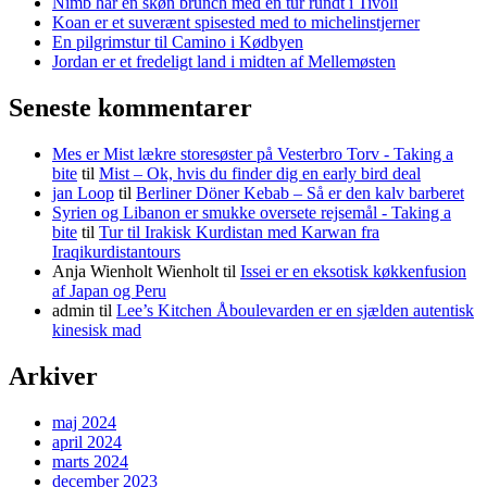
Nimb har en skøn brunch med en tur rundt i Tivoli
Koan er et suverænt spisested med to michelinstjerner
En pilgrimstur til Camino i Kødbyen
Jordan er et fredeligt land i midten af Mellemøsten
Seneste kommentarer
Mes er Mist lækre storesøster på Vesterbro Torv - Taking a
bite
til
Mist – Ok, hvis du finder dig en early bird deal
jan Loop
til
Berliner Döner Kebab – Så er den kalv barberet
Syrien og Libanon er smukke oversete rejsemål - Taking a
bite
til
Tur til Irakisk Kurdistan med Karwan fra
Iraqikurdistantours
Anja Wienholt Wienholt
til
Issei er en eksotisk køkkenfusion
af Japan og Peru
admin
til
Lee’s Kitchen Åboulevarden er en sjælden autentisk
kinesisk mad
Arkiver
maj 2024
april 2024
marts 2024
december 2023