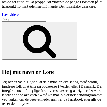
havde set sit snit til at proppe lidt vinterkolde penge i lommen på et
tidspunkt normalt uden særlig mange søentusiastiske danskere.
“Copenhagen
Læs videre
Søg
light
efter:
festival
Søg
2022,
nu
til
søs.”
Hej mit navn er Lone
Jeg har en vældig lyst til at dele mine oplevelser og forhåbentlig
inspirere folk til at tage på opdagelse i Verden eller i Danmark. Der
foregår et utal af ting lige foran vores næser og aldrig har det været
lettere at finde aktiviteter – måske man bliver helt handlingslammet
ved tanken om de begivenheder man ser på Facebook eller alle de
rejser der udbydes.