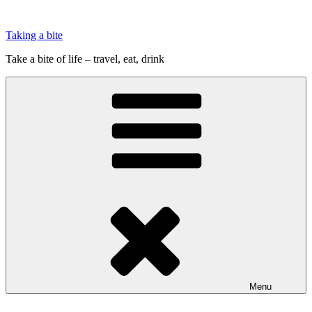
Videre
til
Taking a bite
indhold
Take a bite of life – travel, eat, drink
Menu