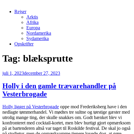
Rejser
Arktis
Afrika
Europa
Nordamerika
Sydamerika
Opskrifter
Tag:
blæksprutte
Udgivet
juli 1, 2023
december 27, 2023
den
Holly i den gamle trævarehandler på
Vesterbrogade
Holly ligger på Vesterbrogade
oppe mod Frederiksberg have i den
nedlagte tømmerhandel. Vi mødtes tre sultne og tørstige gæster med
utrolig mange ting, der skulle snakkes om. Godt bænket blev vi
konfronteret med cocktail-kortet, men blev hurtigt gjort opmærksom
på at bartenderen altså var taget til Roskilde festival. De skal jo også
på studietur, men de opmærksomme tjenere lovede dog, at gøre