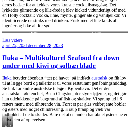
deres bedste for at tækkes vores kræsne cocktailsmagsløg. Det
lykkedes glimrende og lille-fredag blev kicked vidunderligt off med
en Holly cocktail: Vodka, lime, mynte, ginger ale og vaniljelikør. Vi
identificerede os straks med drinken: Frisk med et lille krads af
ingefær og ikke alt for sød.
Holly
Holly
“Holly
Læs videre
Udgivet
i
april 25, 2021
december 28, 2023
den
den
gamle
Iluka – Multikulturel Seafood fra down
trævarehandler
under med kiwi og solbærblade
på
Vesterbrogade”
I
luka
betyder åbenbart ”tæt på havet” på indfødt
australsk
og fik lov
til at lægge bord og tallerkner til vores restaurant genåbningsmiddag.
Se link for andre australske tiltage i København. Det er den
australske køkkenchef, Beau Clugston, der styrer løjerne, og det gør
han udelukkende på baggrund af fisk og skaldyr. Vi sprang ud i 6
retters menu med tilhørende vin. Først et par glas velfortjente bobler
og østers med noget chilidressing. Hraup hraup og væk var
indholdet af de to skaller. Bare det at en anden har åbnet østersene er
halvdelen af oplevelsen.
Østers
Cerviche