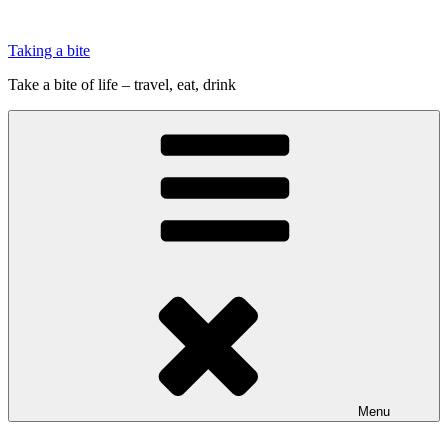
Videre
til
Taking a bite
indhold
Take a bite of life – travel, eat, drink
Menu