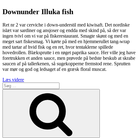
med
med
bobler
ansjos
Downunder Illuka fish
og
sardin
Ret nr 2 var cerviche i down-understil med kiwisaft. Det nordiske
islæt var sardiner og ansjoser og endda med skind på, så der var
ingen tvivl om vi var på fiskerestaurant. Smagte skønt og med en
meget sart fiskesmag. Vi kørte på med en hjemmerullet tang-wrap
med tartar af hvid fisk og en ret, hvor tentaklerne spillede
hovedrollen. Blæksprutte i en røget paprika sauce. Her ville jeg have
foretrukken et anden sauce, men prøvede på bedste beskub at skrabe
saucen af på tallerkenen, så sugekopperne fremstod rene. Sprutten
var mør og god og ledsaget af en græsk floral muscat.
“Iluka
Læs videre
Søg
–
efter:
Multikulturel
Søg
Seafood
fra
down
under
med
kiwi
og
solbærblade”