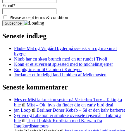
Email*
Please accept terms & condition
Seneste indlæg
Flädie Mat og Vingård byder på svensk vin og maximal
hygge
Nimb har en skøn brunch med en tur rundt i Tivoli
Koan er et suverænt spisested med to michelinstjerner
En pilgrimstur til Camino i Kødbyen
Jordan er et fredeligt land i midten af Mellemøsten
Seneste kommentarer
Mes er Mist lækre storesøster på Vesterbro Torv - Taking a
bite
til
Mist – Ok, hvis du finder dig en early bird deal
jan Loop
til
Berliner Döner Kebab – Så er den kalv barberet
Syrien og Libanon er smukke oversete rejsemål - Taking a
bite
til
Tur til Irakisk Kurdistan med Karwan fra
Iraqikurdistantours