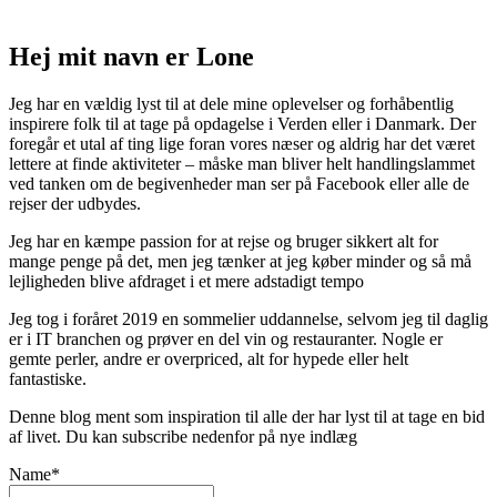
Hej mit navn er Lone
Jeg har en vældig lyst til at dele mine oplevelser og forhåbentlig
inspirere folk til at tage på opdagelse i Verden eller i Danmark. Der
foregår et utal af ting lige foran vores næser og aldrig har det været
lettere at finde aktiviteter – måske man bliver helt handlingslammet
ved tanken om de begivenheder man ser på Facebook eller alle de
rejser der udbydes.
Jeg har en kæmpe passion for at rejse og bruger sikkert alt for
mange penge på det, men jeg tænker at jeg køber minder og så må
lejligheden blive afdraget i et mere adstadigt tempo
Jeg tog i foråret 2019 en sommelier uddannelse, selvom jeg til daglig
er i IT branchen og prøver en del vin og restauranter. Nogle er
gemte perler, andre er overpriced, alt for hypede eller helt
fantastiske.
Denne blog ment som inspiration til alle der har lyst til at tage en bid
af livet. Du kan subscribe nedenfor på nye indlæg
Name*