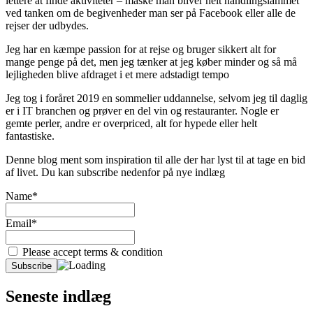
lettere at finde aktiviteter – måske man bliver helt handlingslammet
ved tanken om de begivenheder man ser på Facebook eller alle de
rejser der udbydes.
Jeg har en kæmpe passion for at rejse og bruger sikkert alt for
mange penge på det, men jeg tænker at jeg køber minder og så må
lejligheden blive afdraget i et mere adstadigt tempo
Jeg tog i foråret 2019 en sommelier uddannelse, selvom jeg til daglig
er i IT branchen og prøver en del vin og restauranter. Nogle er
gemte perler, andre er overpriced, alt for hypede eller helt
fantastiske.
Denne blog ment som inspiration til alle der har lyst til at tage en bid
af livet. Du kan subscribe nedenfor på nye indlæg
Name*
Email*
Please accept terms & condition
Seneste indlæg