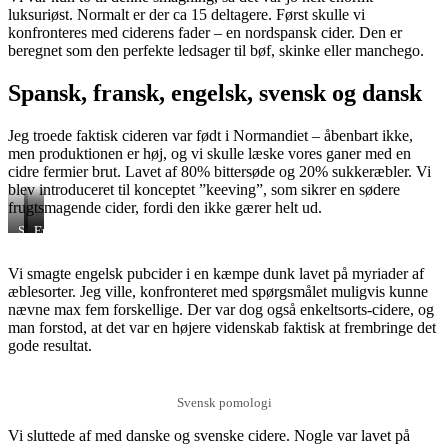
luksuriøst. Normalt er der ca 15 deltagere. Først skulle vi
konfronteres med ciderens fader – en nordspansk cider. Den er
beregnet som den perfekte ledsager til bøf, skinke eller manchego.
Spansk, fransk, engelsk, svensk og dansk
Jeg troede faktisk cideren var født i Normandiet – åbenbart ikke,
men produktionen er høj, og vi skulle læske vores ganer med en
cidre fermier brut. Lavet af 80% bittersøde og 20% sukkeræbler. Vi
blev introduceret til konceptet ”keeving”, som sikrer en sødere
frugtsmagende cider, fordi den ikke gærer helt ud.
Svensk
Udsigten
Engelsk
pomologi
til
enkeltsort
Istedgade
Vi smagte engelsk pubcider i en kæmpe dunk lavet på myriader af
æblesorter. Jeg ville, konfronteret med spørgsmålet muligvis kunne
nævne max fem forskellige. Der var dog også enkeltsorts-cidere, og
man forstod, at det var en højere videnskab faktisk at frembringe det
gode resultat.
Svensk pomologi
Vi sluttede af med danske og svenske cidere. Nogle var lavet på