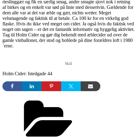
rieslinggær og fik en særlig smag, andre smagte sjovt nok i retning
af birkes og en enkelt var sød på linie med dessertvin. Gældende for
dem alle var at det var æble og gær, nichts weiter. Meget
velsmagende og faktisk til at betale. Ca 100 kr for en virkelig god
flaske. Hvis du ikke ved meget om cider. Ja også hvis du faktisk ved
noget om sagen – er det en fantastik informativ og hyggelig aktivitet.
Tag til Holm Cider og gør dig bekendt med æblecider ud over de
gamle vinballoner, der stod og boblede på dine forældres loft i 1980
´erne.
Skål
Holm Cider: Istedgade 44
Kategorier