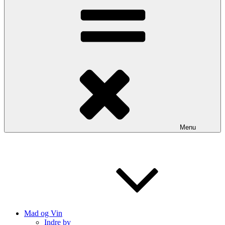
Menu
Mad og Vin
Indre by