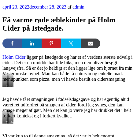
Udgivet
april 23, 2022
december 28, 2023
af
admin
den
Få varme røde æblekinder på Holm
Cider på Istedgade.
Holm Cider
ligger på Istedgade og har et af verdens største udvalg i
cider. Det er en umiddelbar lille biks, men den bliver besøgt
langvejsfra. Så er det jo heldigt at den ligger lige om hjørnet fra min
Vesterbroske hybel. Man kan både få naturvin og enkelte mad-
menupunkter, som pizza, men vi havde bestilt en cidersmagning.
Holm
Spansk
Cider
naturcider
Jeg havde fået smagningen i fødselsdagsgave og har egentlig altid
været ret udfordret på smagen af cider, fordi jeg synes, den kan
smage meget af gær. Men det kan jo være jeg har drukket det i helt
forkert kontekst og i forkert kvalitet.
Fransk
fra
cider
normandiet
Vi var kun to til denne smagning, så det var jo helt enormt