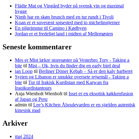
Flädie Mat og Vingård byder på svensk vin og maximal
hygge
Nimb har en skøn brunch med en tur rundt i Tivoli
Koan er et suverænt spisested med to michelinstjerner
En pilgrimstur til Camino i Kødbyen
Jordan er et fredeligt land i midten af Mellemøsten
Seneste kommentarer
Mes er Mist lækre storesøster på Vesterbro Torv - Taking a
bite
til
Mist – Ok, hvis du finder dig en early bird deal
jan Loop
til
Berliner Döner Kebab – Så er den kalv barberet
Syrien og Libanon er smukke oversete rejsemål - Taking a
bite
til
Tur til Irakisk Kurdistan med Karwan fra
Iraqikurdistantours
Anja Wienholt Wienholt
til
Issei er en eksotisk køkkenfusion
af Japan og Peru
admin
til
Lee’s Kitchen Åboulevarden er en sjælden autentisk
kinesisk mad
Arkiver
maj 2024