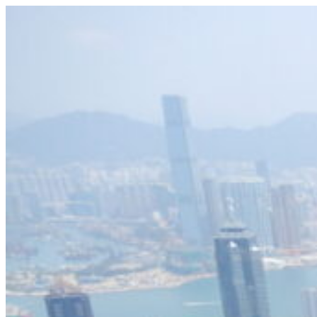
Videre
til
indhold