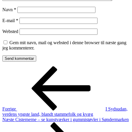
Navn
*
E-mail
*
Websted
Gem mit navn, mail og websted i denne browser til næste gang
jeg kommenterer.
Indlægsnavigation
Forrige
indlæg
Forrige
I Sydsudan,
verdens yngste land, blandt stammefolk og kvæg
Næste
Næste
Cisternerne – se kunstværker i gummistøvler i Søndermarken
indlæg