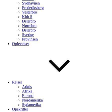
Sydhavnen
Frederiksberg
Vesterbro
Kbh S
Østerbro
Nørrebro
Østerbro
Sverige
Provinsen
Oplevelser
Rejser
Arktis
Afrika
Europa
Nordamerika
Sydamerika
Opskrifter