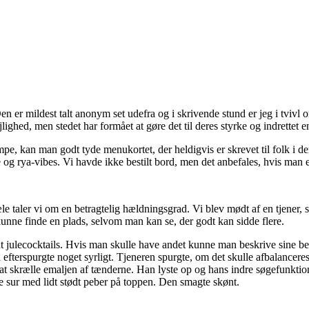
n er mildest talt anonym set udefra og i skrivende stund er jeg i tvivl om,
lighed, men stedet har formået at gøre det til deres styrke og indrettet 
pe, kan man godt tyde menukortet, der heldigvis er skrevet til folk i de
ya-vibes. Vi havde ikke bestilt bord, men det anbefales, hvis man er 
e taler vi om en betragtelig hældningsgrad. Vi blev mødt af en tjener, s
kunne finde en plads, selvom man kan se, der godt kan sidde flere.
ldt julecocktails. Hvis man skulle have andet kunne man beskrive sine b
en efterspurgte noget syrligt. Tjeneren spurgte, om det skulle afbalancer
til at skrælle emaljen af tænderne. Han lyste op og hans indre søgefunk
ke sur med lidt stødt peber på toppen. Den smagte skønt.