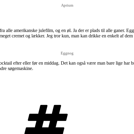
Aprium
a alle amerikanske julefilm, og en øl. Ja der er plads til alle ganer. E
 meget cremet og lækker. Jeg tror kun, man kan drikke en enkelt af dem 
Eggnog
 en cocktail efter eller før en middag. Det kan også være man bare lige h
indre søgemaskine.
Tags