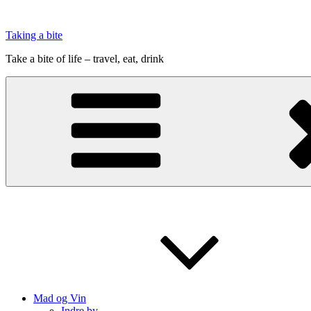
Videre
til
Taking a bite
indhold
Take a bite of life – travel, eat, drink
Mad og Vin
Indre by