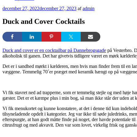
Udgivet
december 27, 2022
december 27, 2023
af
admin
den
Duck and Cover Cocktails
Duck and cover er en cocktailbar på Dannebrogsgade
på Vesterbro. De
alkoholisk til ganen. Det har givetvis tidligere været en mørk kælderlej
Det er i sandhed mørkt i kælderen, men hvis man finder frem til en lam
væggene. Temmelig 70´er præget med keramik hængt op på væggene og r
Vi fik stavret ned ad trapperne, som er temmelig stejle og med høje hæl
gæster. Det er et kæmpe plus i min bog, så man ikke står der uden at 
Vi fik menukortet og kunne konstatere, at det i denne tid kun indeho
tilsyneladende opdelt i kategorier. Jeg var ikke til søde juledrinks, m
efterspurgte, at han godt måtte finde på noget, der havde potentiale 
citrusfrugt og med akvavit. Den var som lovet, virkelig frisk og gans