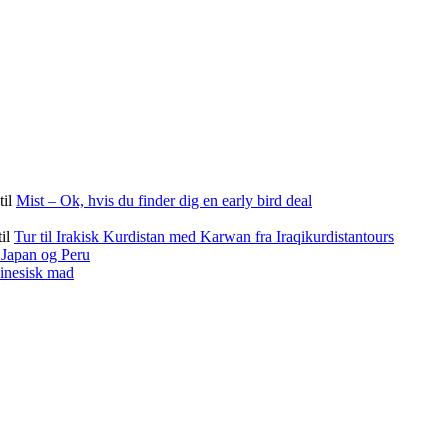
til
Mist – Ok, hvis du finder dig en early bird deal
til
Tur til Irakisk Kurdistan med Karwan fra Iraqikurdistantours
f Japan og Peru
kinesisk mad