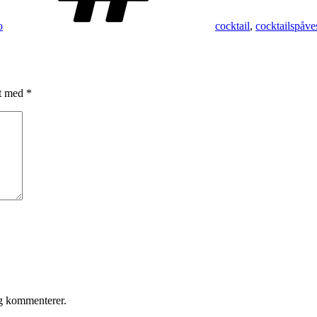
o
cocktail
,
cocktailspåve
et med
*
eg kommenterer.