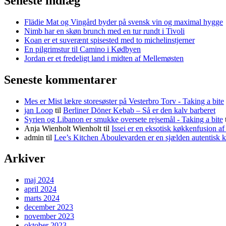
Seneste indlæg
Flädie Mat og Vingård byder på svensk vin og maximal hygge
Nimb har en skøn brunch med en tur rundt i Tivoli
Koan er et suverænt spisested med to michelinstjerner
En pilgrimstur til Camino i Kødbyen
Jordan er et fredeligt land i midten af Mellemøsten
Seneste kommentarer
Mes er Mist lækre storesøster på Vesterbro Torv - Taking a bite
jan Loop
til
Berliner Döner Kebab – Så er den kalv barberet
Syrien og Libanon er smukke oversete rejsemål - Taking a bite
Anja Wienholt Wienholt
til
Issei er en eksotisk køkkenfusion a
admin
til
Lee’s Kitchen Åboulevarden er en sjælden autentisk 
Arkiver
maj 2024
april 2024
marts 2024
december 2023
november 2023
oktober 2023