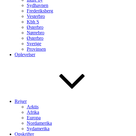
Sydhavnen
Frederiksberg
Vesterbro
Kbh S
Østerbro
Nørrebro
Østerbro
Sverige
Provinsen
Oplevelser
Rejser
Arktis
Afrika
Europa
Nordamerika
Sydamerika
Opskrifter