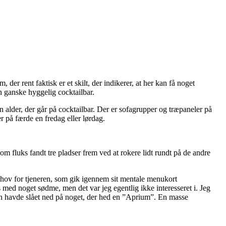
 der rent faktisk er et skilt, der indikerer, at her kan få noget
en ganske hyggelig cocktailbar.
n alder, der går på cocktailbar. Der er sofagrupper og træpaneler på
på færde en fredag eller lørdag.
om fluks fandt tre pladser frem ved at rokere lidt rundt på de andre
ehov for tjeneren, som gik igennem sit mentale menukort
es med noget sødme, men det var jeg egentlig ikke interesseret i. Jeg
tion havde slået ned på noget, der hed en ”Aprium”. En masse