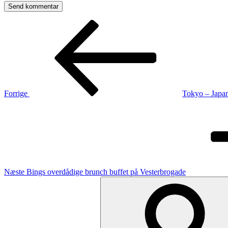
Indlægsnavigation
Forrige
indlæg
Forrige
Tokyo – Japan
Næste
indlæg
Næste
Bings overdådige brunch buffet på Vesterbrogade
Søg
efter: