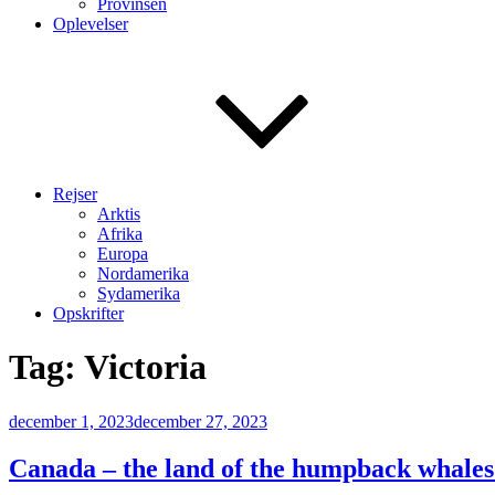
Provinsen
Oplevelser
Rejser
Arktis
Afrika
Europa
Nordamerika
Sydamerika
Opskrifter
Tag:
Victoria
Udgivet
december 1, 2023
december 27, 2023
den
Canada – the land of the humpback whales