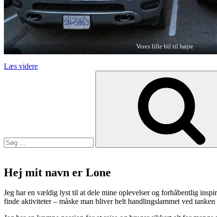
Vores lille bil til højre
“Canada
Læs videre
Søg
–
efter:
the
land
of
the
humpback
whales
and
black
bears”
Hej mit navn er Lone
Jeg har en vældig lyst til at dele mine oplevelser og forhåbentlig inspir
finde aktiviteter – måske man bliver helt handlingslammet ved tanken