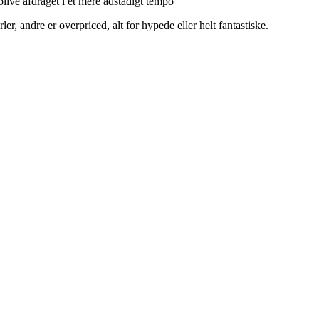
live afdraget i et mere adstadigt tempo
r, andre er overpriced, alt for hypede eller helt fantastiske.