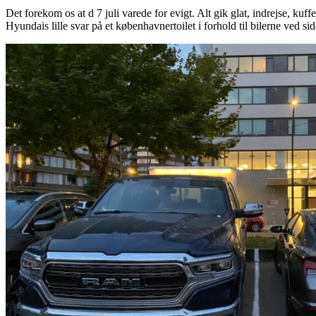
Det forekom os at d 7 juli varede for evigt. Alt gik glat, indrejse, ku
Hyundais lille svar på et københavnertoilet i forhold til bilerne ved sid