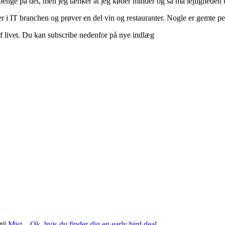
 penge på det, men jeg tænker at jeg køber minder og så må lejligheden b
 i IT branchen og prøver en del vin og restauranter. Nogle er gemte perle
d af livet. Du kan subscribe nedenfor på nye indlæg
til
Mist – Ok, hvis du finder dig en early bird deal