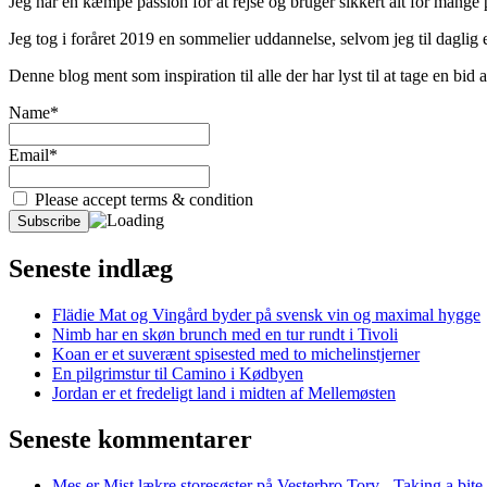
Jeg har en kæmpe passion for at rejse og bruger sikkert alt for mange
Jeg tog i foråret 2019 en sommelier uddannelse, selvom jeg til daglig er
Denne blog ment som inspiration til alle der har lyst til at tage en bi
Name*
Email*
Please accept terms & condition
Seneste indlæg
Flädie Mat og Vingård byder på svensk vin og maximal hygge
Nimb har en skøn brunch med en tur rundt i Tivoli
Koan er et suverænt spisested med to michelinstjerner
En pilgrimstur til Camino i Kødbyen
Jordan er et fredeligt land i midten af Mellemøsten
Seneste kommentarer
Mes er Mist lækre storesøster på Vesterbro Torv - Taking a bite