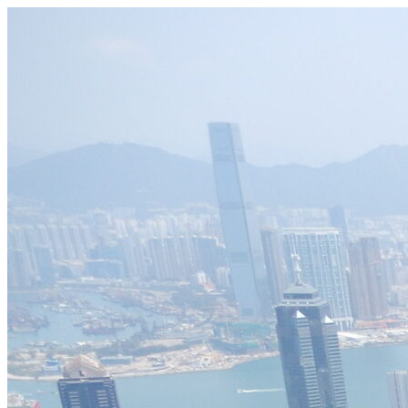
Videre
til
indhold