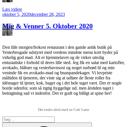
Vitello
Svinekæber
Napoletansk
Tonnato
kage
“RetroGusto,
Læs videre
Udgivet
Vesterbrogade
oktober 5, 2020
december 28, 2023
den
31
d.
Mig & Venner 5. Oktober 2020
13.
Oktober
Mig
Avokado
2020”
&
salat
Venner
med
Den lille morgen/frokost restaurant i den gamle antik butik på
en
vesterhavsost
Vesterbrogade udstyret med verdens mindste menu kort byder på
oktoberdag
virkelig god mad. Alt er hjemmelavet og de virker utrolig
entusiatiske i forhold til deres lille sted. Jeg fik en salat med kartofler,
avokado, blåbær og vesterhavnsost og noget surbrød til og min
veninde fik en avokado-mad og bnanpandekager. Vi lovpriste
måltiden til tjeneren, der viste sig at udføre de fleste roller fra
idémager til tjener, kok, bager og i det hele taget vært. Der er nogle
borde udenfor, som så rigtig hyggelige ud, men årstiden taget i
betragtning sad vi indenfor. Det er godt og billigt at spise her!
Det ender altid med en Cafe Latte
Søg
efter:
Søg