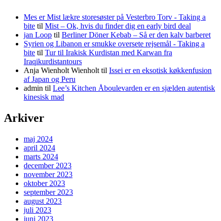
Mes er Mist lækre storesøster på Vesterbro Torv - Taking a
bite
til
Mist – Ok, hvis du finder dig en early bird deal
jan Loop
til
Berliner Döner Kebab – Så er den kalv barberet
Syrien og Libanon er smukke oversete rejsemål - Taking a
bite
til
Tur til Irakisk Kurdistan med Karwan fra
Iraqikurdistantours
Anja Wienholt Wienholt
til
Issei er en eksotisk køkkenfusion
af Japan og Peru
admin
til
Lee’s Kitchen Åboulevarden er en sjælden autentisk
kinesisk mad
Arkiver
maj 2024
april 2024
marts 2024
december 2023
november 2023
oktober 2023
september 2023
august 2023
juli 2023
juni 2023