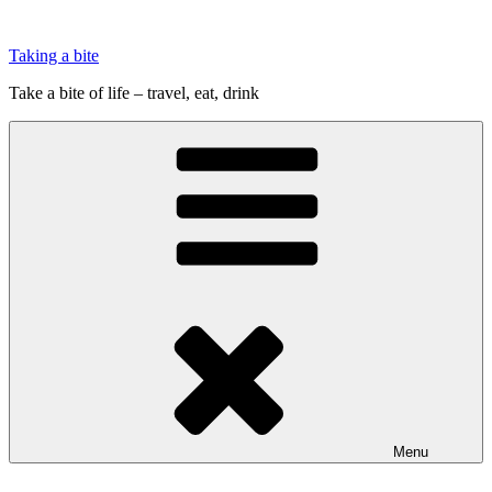
Videre
til
Taking a bite
indhold
Take a bite of life – travel, eat, drink
Menu