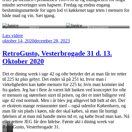
mindre serveringer som hapsere. Fredag og endnu engang
beslutningsmættede for ugen lod vi køkkenet tage teten i menuen for
både mad og vin. Sæt igang.
Janice
Restauranten
“Janice
Læs videre
Udgivet
på
oktober 14, 2020
december 28, 2023
den
Vesterbro
–
RetroGusto, Vesterbrogade 31 d. 13.
vidunderlig
Oktober 2020
mad
i
epicenteret
Det er dining week i uge 42 og ofte betyder det at man får tre retter
af
til 225 kr plus gebyr. Det ender så på 251 kr, hvor man i
naturvin”
virkeligheden kan købe menuen for 225 kr, hvis man kommer ind
fra gaden. Jeg har i flere år været lidt lunken ved konceptet for ofte
er menuen og størrelsen sizet til prisen, og der er intet billigere ved
uge 42 end normalt. Men i år blev jeg alligevel lidt bidt af det. Der
er ekstrem mange restauranter med – også udenfor København, og
man får sin plads i køen, når der skal købes, så man får hurtigt
følelsen af at man må handle mens tid er, og købe hvad man kan. Nå
eller rettere JEG får den følelse. Første akt i dining week var
RetroGusto, Vesterbrogade 31.