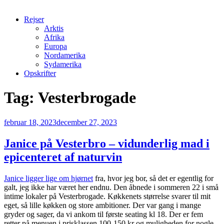
Rejser
Arktis
Afrika
Europa
Nordamerika
Sydamerika
Opskrifter
Tag:
Vesterbrogade
Udgivet
februar 18, 2023
december 27, 2023
den
Janice på Vesterbro – vidunderlig mad i
epicenteret af naturvin
Janice ligger lige om hjørnet
fra, hvor jeg bor, så det er egentlig for
galt, jeg ikke har været her endnu. Den åbnede i sommeren 22 i små
intime lokaler på Vesterbrogade. Køkkenets størrelse svarer til mit
eget, så lille køkken og store ambitioner. Der var gang i mange
gryder og sager, da vi ankom til første seating kl 18. Der er fem
retter på menuen i prisklassen 100-150 kr og muligheden for nogle