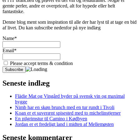
er i IT branchen og prøver en del vin og restauranter. Nogle er
gemte perler, andre er overpriced, alt for hypede eller helt
fantastiske.
Denne blog ment som inspiration til alle der har lyst til at tage en bid
af livet. Du kan subscribe nedenfor på nye indlæg
Name*
Email*
Please accept terms & condition
Seneste indlæg
Flädie Mat og Vingård byder på svensk vin og maximal
hygge
Nimb har en skøn brunch med en tur rundt i Tivoli
Koan er et suverænt spisested med to michelinstjerner
En pilgrimstur til Camino i Kødbyen
Jordan er et fredeligt land i midten af Mellemøsten
Seneste kommentarer