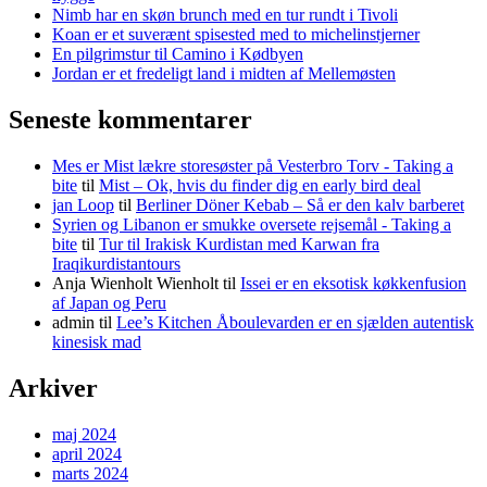
Nimb har en skøn brunch med en tur rundt i Tivoli
Koan er et suverænt spisested med to michelinstjerner
En pilgrimstur til Camino i Kødbyen
Jordan er et fredeligt land i midten af Mellemøsten
Seneste kommentarer
Mes er Mist lækre storesøster på Vesterbro Torv - Taking a
bite
til
Mist – Ok, hvis du finder dig en early bird deal
jan Loop
til
Berliner Döner Kebab – Så er den kalv barberet
Syrien og Libanon er smukke oversete rejsemål - Taking a
bite
til
Tur til Irakisk Kurdistan med Karwan fra
Iraqikurdistantours
Anja Wienholt Wienholt
til
Issei er en eksotisk køkkenfusion
af Japan og Peru
admin
til
Lee’s Kitchen Åboulevarden er en sjælden autentisk
kinesisk mad
Arkiver
maj 2024
april 2024
marts 2024