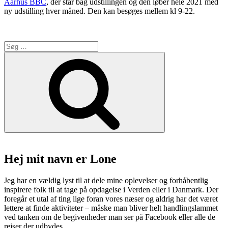
Aarhus BBC
, der står bag udstillingen og den løber hele 2021 med
ny udstilling hver måned. Den kan besøges mellem kl 9-22.
Søg
efter:
Søg
Hej mit navn er Lone
Jeg har en vældig lyst til at dele mine oplevelser og forhåbentlig
inspirere folk til at tage på opdagelse i Verden eller i Danmark. Der
foregår et utal af ting lige foran vores næser og aldrig har det været
lettere at finde aktiviteter – måske man bliver helt handlingslammet
ved tanken om de begivenheder man ser på Facebook eller alle de
rejser der udbydes.