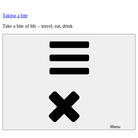
Videre
til
Taking a bite
indhold
Take a bite of life – travel, eat, drink
Menu