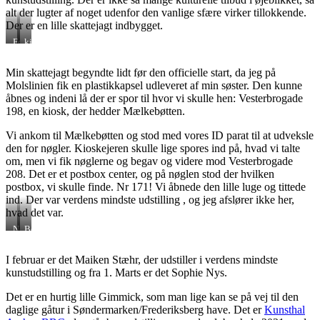
alt der lugter af noget udenfor den vanlige sfære virker tillokkende.
Der er en lille skattejagt indbygget.
Første
kiosken
hint
Mælkebøtten
Min skattejagt begyndte lidt før den officielle start, da jeg på
Molslinien fik en plastikkapsel udleveret af min søster. Den kunne
åbnes og indeni lå der er spor til hvor vi skulle hen: Vesterbrogade
198, en kiosk, der hedder Mælkebøtten.
Vi ankom til Mælkebøtten og stod med vores ID parat til at udveksle
den for nøgler. Kioskejeren skulle lige spores ind på, hvad vi talte
om, men vi fik nøglerne og begav og videre mod Vesterbrogade
208. Det er et postbox center, og på nøglen stod der hvilken
postbox, vi skulle finde. Nr 171! Vi åbnede den lille luge og tittede
ind. Der var verdens mindste udstilling , og jeg afslører ikke her,
hvad det var.
Nøgler
Behind
udleveret
door
nr
I februar er det Maiken Stæhr, der udstiller i verdens mindste
171
kunstudstilling og fra 1. Marts er det Sophie Nys.
Det er en hurtig lille Gimmick, som man lige kan se på vej til den
daglige gåtur i Søndermarken/Frederiksberg have. Det er
Kunsthal