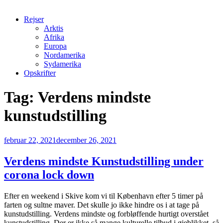
Rejser
Arktis
Afrika
Europa
Nordamerika
Sydamerika
Opskrifter
Tag:
Verdens mindste
kunstudstilling
Udgivet
februar 22, 2021
december 26, 2021
den
Verdens mindste Kunstudstilling under
corona lock down
Efter en weekend i Skive kom vi til København efter 5 timer på
farten og sultne maver. Det skulle jo ikke hindre os i at tage på
kunstudstilling. Verdens mindste og forbløffende hurtigt overstået
kunstudstilling. Der er ikke så mange kulturelle tilbud i øjeblikket, så